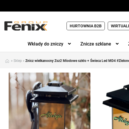
HURTOWNIA B2B
WIRTUAL
Wkłady do zniczy
Znicze szklane
»
Sklep
»
Znicz wielkanocny Zsz2 Miodowe szkło + Świeca Led MD4 #Zielone 