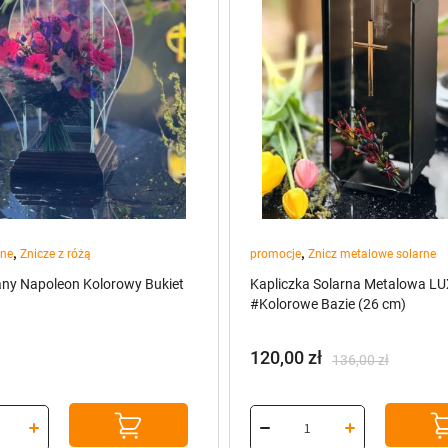
,
,
ane
Znicze z różą
promocje
Znicz metalowe solarne
any Napoleon Kolorowy Bukiet
Kapliczka Solarna Metalowa L
#Kolorowe Bazie (26 cm)
120,00
zł
136,00
zł
Pierwotna
Aktualna
cena
cena
wynosiła:
wynosi:
136,00 zł.
120,00 zł.