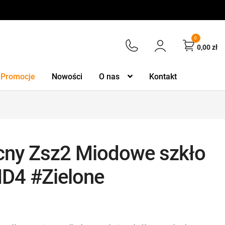
0
0,00
zł
Promocje
Nowości
O nas
Kontakt
cny Zsz2 Miodowe szkło
MD4 #Zielone