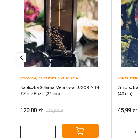
,
promocje
Znicz metalowe solarne
Znicze szkl
Kapliczka Solarna Metalowa LUXORIA T4
Znicz szkl
#Złote Bazie (26 cm)
(40 cm)
120,00
zł
45,99
zł
136,00
zł
Pierwotna
Aktualna
cena
cena
wynosiła:
wynosi:
136,00 zł.
120,00 zł.