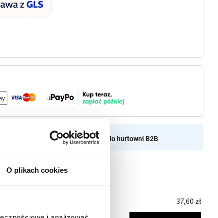
aszamy do naszej hurtownii
Przejdź do hurtowni B2B
O plikach cookies
37,60
zł
 wkładem Led ZSz1/Trapez WZ38
ołecznościowe i analizować