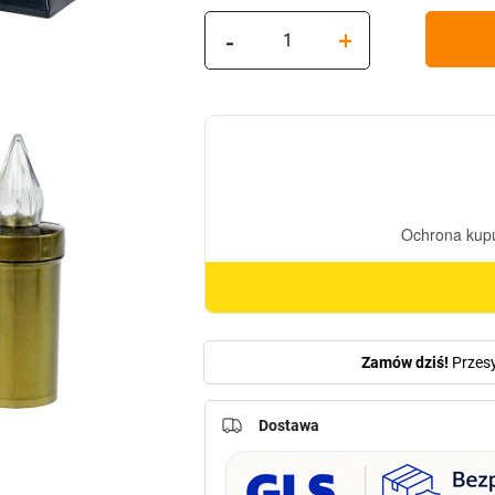
ilość
-
+
Znicz
wielkanocny
Zsz2
Miodowe
szkło
+
Świeca
Led
MD4
#Zielone
Alleluja/Bazie
Zamów dziś!
Przes
Dostawa