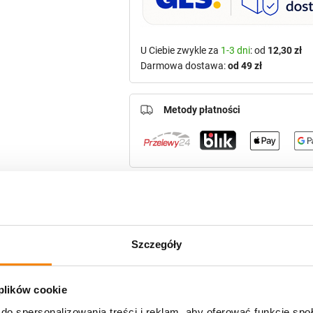
U Ciebie zwykle za
1-3 dni
: od
12,30 zł
Darmowa dostawa:
od 49 zł
Metody płatności
Potrzebujesz większą ilość? Zapr
Szczegóły
Polecamy:
 plików cookie
Znicz Wielkanocny z
do spersonalizowania treści i reklam, aby oferować funkcje sp