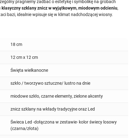
zególny pragniemy zadbać o estetykę i symbolikę na grobach
u
klasyczny szklany znicz w wyjątkowym, miodowym odcieniu
,
ci bazi, idealnie wpisuje się w klimat nadchodzącej wiosny.
18 cm
12 cm x 12 cm
Święta wielkanocne
szkło / tworzywo sztuczne/ lustro na dnie
miodowe szkło, czarne elementy, zielone akcenty
znicz szklany na wkłady tradycyjne oraz Led
Świeca Led -dołączona w zestawie- kolor świecy losowy
(czarna/złota)