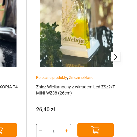
,
Polecane produkty
Znicze szklane
pr
UXORIA T4
Znicz Wielkanocny z wkładem Led ZSz2/T
Zn
MINI WZ38 (26cm)
C
26,40
zł
3
P
A
c
c
w
w
45
36