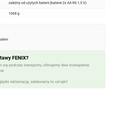
zależny od użytych baterii (baterie 2x AA R6 1,5 V)
1068 g
riałem
stawy FENIX?
i się podczas transportu, oferujemy dwa rozwiązania:
war
lędni reklamację, załatwiamy to od ręki!