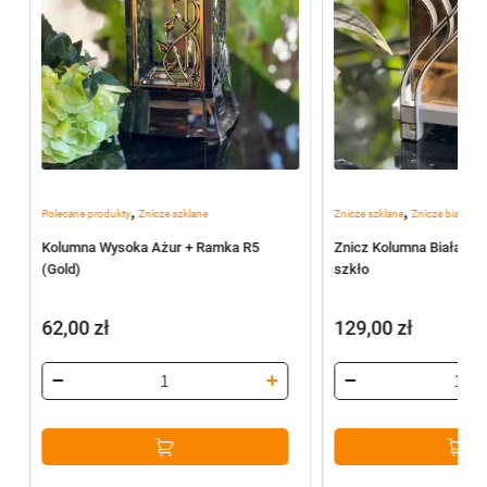
,
,
Polecane produkty
Znicze szklane
Znicze szklane
Znicze białe
Kolumna Wysoka Ażur + Ramka R5
Znicz Kolumna Biała S
(Gold)
szkło
62,00
zł
129,00
zł