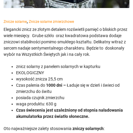
,
Znicze solarne
Znicze solarne zmierzchowe
Elegancki znicz ze złotym detalem rozświetli pamięć o bliskich przez
wiele miesięcy. Grube szkło oraz kwadratowa podstawa dodaje
zniczowi stabilności pomimo smukłego kształtu. Delikatny witraż z
sercem nadaje sentymentalnego charakteru. Będzie to doskonały
wybór na Wszystkich Świętych jak i na cały rok.
znicz solarny z panelem solarnych w kapturku
EKOLOGICZNY
wysokość znicza 25,5 cm
Czas palenia do
1000 dni –
Ładuje się w dzień i świeci od
zmierzchu do świtu
posiada czujnik zmierzchu
waga produktu: 630 g
Czas świecenia jest uzależniony od stopnia naładowania
akumulatorka przez światło słoneczne.
Oto najważniejsze zalety stosowania
zniczy solarnych
: