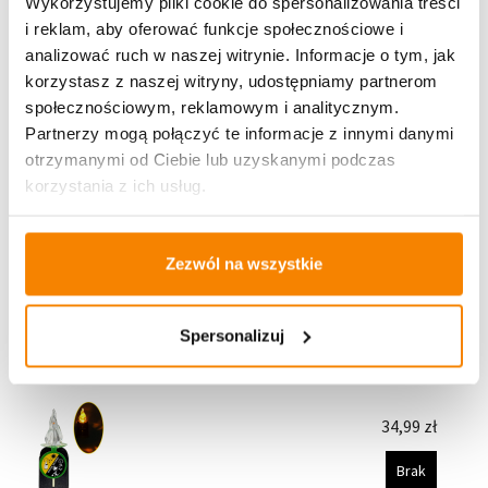
Wykorzystujemy pliki cookie do spersonalizowania treści
Wkład solarny do znicza 1/24/WSC Biały
i reklam, aby oferować funkcje społecznościowe i
analizować ruch w naszej witrynie. Informacje o tym, jak
14,99
zł
korzystasz z naszej witryny, udostępniamy partnerom
Brak
społecznościowym, reklamowym i analitycznym.
Partnerzy mogą połączyć te informacje z innymi danymi
otrzymanymi od Ciebie lub uzyskanymi podczas
Wkład solarny do znicza 1/24/WSC Czerwony
korzystania z ich usług.
14,99
zł
Zezwól na wszystkie
Brak
Spersonalizuj
Nowoczesny wkład solarny do zniczy i lampionów
MEMORY Ruchomy płomień imitujący żywy Hit
34,99
zł
Brak