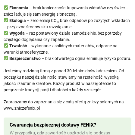
Ekonomia
– brak konieczności kupowania wkładów czy świec –
znicz ładuje się sam energią słoneczną.
Ekologia
– zero emisji CO₂, brak odpadów po zużytych wkładach
– przyjazne środowisku rozwiązanie.
Wygoda
– raz postawiony działa samodzielnie, bez potrzeby
częstego doglądania czy zapalania.
Trwałość
– wykonane z solidnych materiałów, odporne na
warunki atmosferyczne.
Bezpieczeństwo
– brak otwartego ognia eliminuje ryzyko pożaru.
Jesteśmy rodzinną firmą z ponad 30-letnim doświadczeniem. Od
początku naszej działalności stawiamy na rzetelność, wysoką
jakość i zaufanie klientów. Każdy produkt w naszej ofercie to
połączenie tradycji, pasji i dbałości o każdy szczegół.
Zapraszamy do zapoznania się z całą ofertą zniczy solarnych na
www.zniczefenix.pl
Gwarancja bezpiecznej dostawy FENIX?
W przypadku, gdy zawartość uszkodzi się podczas