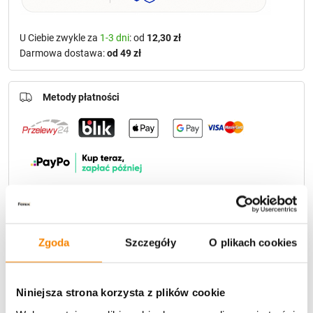
U Ciebie zwykle za
1-3 dni
: od
12,30 zł
Darmowa dostawa:
od 49 zł
Metody płatności
Potrzebujesz większą ilość? Zapraszamy do naszej
hurtownii
Przejdź do hurtowni B2B
Zgoda
Szczegóły
O plikach cookies
Polecamy:
Niniejsza strona korzysta z plików cookie