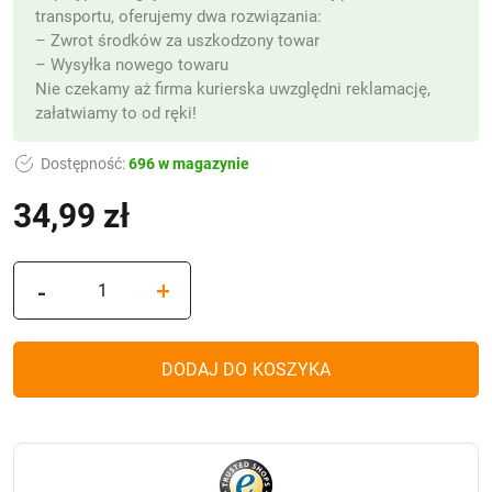
transportu, oferujemy dwa rozwiązania:
– Zwrot środków za uszkodzony towar
– Wysyłka nowego towaru
Nie czekamy aż firma kurierska uwzględni reklamację,
załatwiamy to od ręki!
Dostępność:
696 w magazynie
34,99
zł
ilość
-
+
Ekologiczny
znicz
solarny
DODAJ DO KOSZYKA
ZC2
Kolumna
Srebrny
witraż