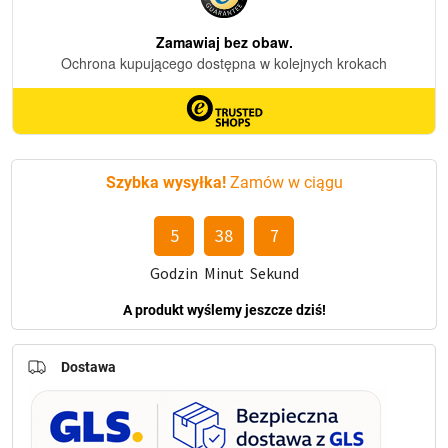
-
do
1000
dni
światła
Szybka wysyłka!
Zamów w ciągu
5
38
7
Godzin
Minut
Sekund
A produkt wyślemy jeszcze dziś!
Dostawa