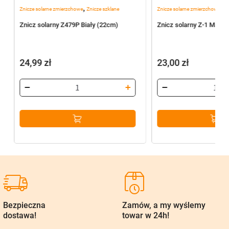
,
,
Znicze solarne zmierzchowe
Znicze szklane
Znicze solarne zmierzchowe
Zn
Znicz solarny Z479P Biały (22cm)
Znicz solarny Z-1 Mal 
24,99
zł
23,00
zł
Bezpieczna
Zamów, a my wyślemy
dostawa!
towar w 24h!