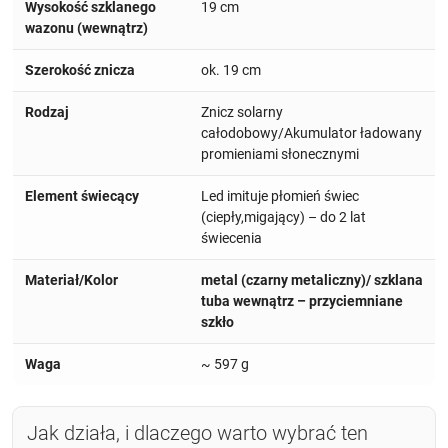
Wysokość szklanego
19 cm
wazonu (wewnątrz)
Szerokość znicza
ok. 19 cm
Rodzaj
Znicz solarny
całodobowy/Akumulator ładowany
promieniami słonecznymi
Element świecący
Led imituje płomień świec
(ciepły,migający) – do 2 lat
świecenia
Materiał/Kolor
metal (czarny metaliczny)/ szklana
tuba wewnątrz – przyciemniane
szkło
Waga
~ 597 g
Jak działa, i dlaczego warto wybrać ten