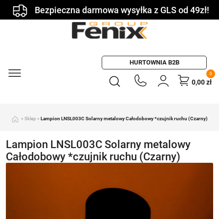
Bezpieczna darmowa wysyłka z GLS od 49zł!
HURTOWNIA B2B
0
0,00
zł
»
Sklep
»
Lampion LNSL003C Solarny metalowy Całodobowy *czujnik ruchu (Czarny)
Lampion LNSL003C Solarny metalowy
Całodobowy *czujnik ruchu (Czarny)