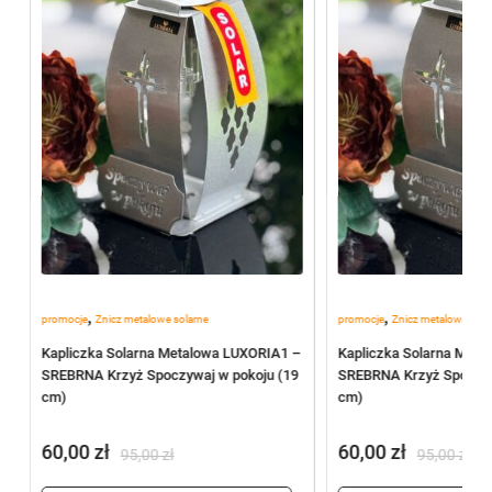
,
,
promocje
Znicz metalowe solarne
promocje
Znicz metalowe sola
–
Kapliczka Solarna Metalowa LUXORIA1 –
Kapliczka Solarna Meta
9
SREBRNA Krzyż Spoczywaj w pokoju (19
SREBRNA Krzyż Spoczyw
cm)
cm)
60,00
zł
60,00
zł
95,00
zł
95,00
zł
Pierwotna
Aktualna
Pierwotna
Aktualna