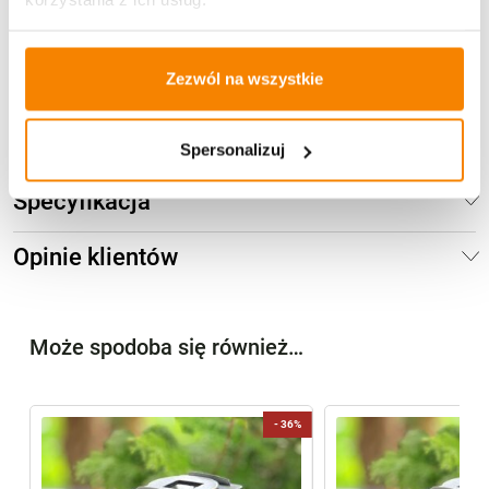
139,00
zł
Zezwól na wszystkie
Brak
Spersonalizuj
Specyfikacja
Opinie klientów
Może spodoba się również…
%
-
36%