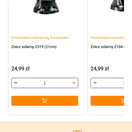
,
,
Znicze solarne zmierzchowe
Znicze szklane
Znicze solarne zmierzchowe
Zn
)
Znicz solarny Z519 (21cm)
Znicz solarny Z104 (23
24,99
zł
24,99
zł