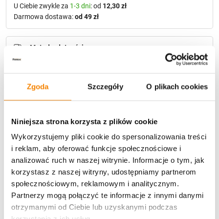
U Ciebie zwykle za
1-3 dni
: od
12,30 zł
Darmowa dostawa:
od 49 zł
Metody płatności
Zgoda
Szczegóły
O plikach cookies
Niniejsza strona korzysta z plików cookie
Potrzebujesz większą ilość? Zapraszamy do naszej
Wykorzystujemy pliki cookie do spersonalizowania treści
hurtownii
Przejdź do hurtowni B2B
i reklam, aby oferować funkcje społecznościowe i
analizować ruch w naszej witrynie. Informacje o tym, jak
korzystasz z naszej witryny, udostępniamy partnerom
Polecamy:
społecznościowym, reklamowym i analitycznym.
Partnerzy mogą połączyć te informacje z innymi danymi
Lampion LNSL225Z Solarny metalowy Całodobowy Liść
otrzymanymi od Ciebie lub uzyskanymi podczas
Miłorzębu *czujnik ruchu (Złoty)
korzystania z ich usług.