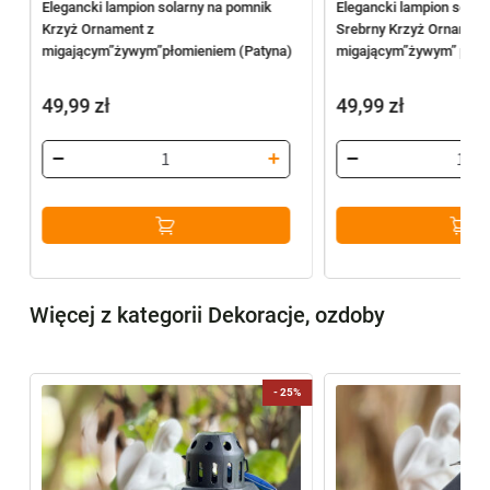
d
Elegancki lampion solarny na pomnik
Elegancki lampion solar
w
Krzyż Ornament z
Srebrny Krzyż Ornament
migającym”żywym”płomieniem (Patyna)
migającym”żywym” płom
49,99
zł
49,99
zł
Więcej z kategorii Dekoracje, ozdoby
-
25%