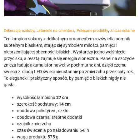
,
,
,
Dekoracje, ozdoby
Latarenki na cmentarz
Polecane produkty
Znicze solarne
Ten lampion solarny z delikatnym ornamentem rozświetla pomnik
subtelnym blaskiem, stając się symbolem miłości, pamięci i
nieprzemijającej obecności bliskich. Wystarczy jedno wciśnięcie
przycisku, a resztą zajmuje się energia słoneczna. Panel na szczycie
znicza ładuje akumulator nawet w pochmurne dni, dzięki czemu
świeca z diodą LED świeci nieustannie po zmierzchu przez cały rok.
To elegancki i praktyczny sposób, by pamięć o bliskich nigdy nie
gasła.
wysokość lampionu
27 cm
szerokość podstawy:
14 cm
obudowa polistyren , szkło
obudowa czarna, srebrne dodatki
czujnik zmierzchu
czas świecenia po naładowaniu 6-8 h
waga produktu 575 g