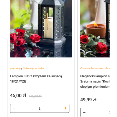
,
,
promocje
Dekoracje, ozdoby
Znicze solarne zmierzchowe
Po
Lampion LED z krzyżem ze świecą
Elegancki lampion solar
18/21/YZE
Srebrny napis “Kochane
ciepłym płomieniem (Cz
45,00
zł
60,00
zł
49,99
zł
Pierwotna
Aktualna
cena
cena
wynosiła:
wynosi: