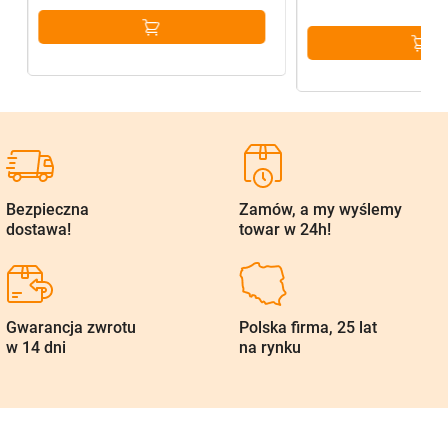
60,00 zł.
45,00 zł.
Bezpieczna
Zamów, a my wyślemy
dostawa!
towar w 24h!
Gwarancja zwrotu
Polska firma, 25 lat
w 14 dni
na rynku