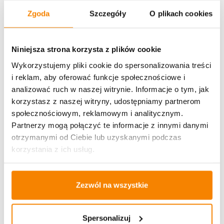
Zgoda
Szczegóły
O plikach cookies
Metody płatności
Niniejsza strona korzysta z plików cookie
Wykorzystujemy pliki cookie do spersonalizowania treści
i reklam, aby oferować funkcje społecznościowe i
analizować ruch w naszej witrynie. Informacje o tym, jak
korzystasz z naszej witryny, udostępniamy partnerom
Potrzebujesz większą ilość? Zapraszamy do naszej
społecznościowym, reklamowym i analitycznym.
hurtownii
Przejdź do hurtowni B2B
Partnerzy mogą połączyć te informacje z innymi danymi
otrzymanymi od Ciebie lub uzyskanymi podczas
korzystania z ich usług.
Specyfikacja
Opinie klientów
Zezwól na wszystkie
Spersonalizuj