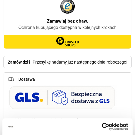
książka
z
migającym
"żywym"
płomieniem
(Biały)
Zamów dziś!
Przesyłkę nadamy już następnego dnia roboczego!
Dostawa
U Ciebie zwykle za
1-3 dni
: od
12,30 zł
Darmowa dostawa:
od 49 zł