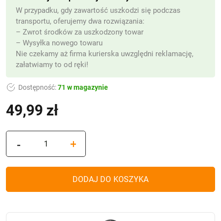
W przypadku, gdy zawartość uszkodzi się podczas
transportu, oferujemy dwa rozwiązania:
– Zwrot środków za uszkodzony towar
– Wysyłka nowego towaru
Nie czekamy aż firma kurierska uwzględni reklamację,
załatwiamy to od ręki!
Dostępność:
71 w magazynie
49,99
zł
(z VAT)
ilość
-
+
Elegancki
lampion
solarny
DODAJ DO KOSZYKA
na
pomnik
Srebrny