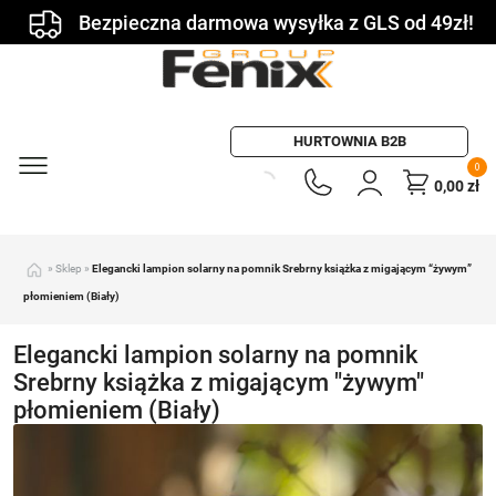
Bezpieczna darmowa wysyłka z GLS od 49zł!
HURTOWNIA B2B
0
0,00
zł
»
Sklep
»
Elegancki lampion solarny na pomnik Srebrny książka z migającym “żywym”
płomieniem (Biały)
Elegancki lampion solarny na pomnik
Srebrny książka z migającym "żywym"
płomieniem (Biały)