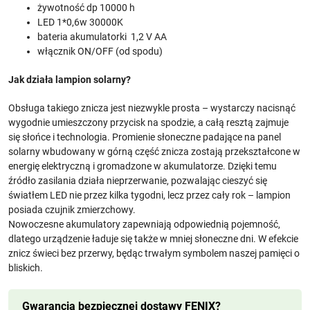
żywotność dp 10000 h
LED 1*0,6w 30000K
bateria akumulatorki 1,2 V AA
włącznik ON/OFF (od spodu)
Jak działa lampion solarny?
Obsługa takiego znicza jest niezwykle prosta – wystarczy nacisnąć
wygodnie umieszczony przycisk na spodzie, a całą resztą zajmuje
się słońce i technologia. Promienie słoneczne padające na panel
solarny wbudowany w górną część znicza zostają przekształcone w
energię elektryczną i gromadzone w akumulatorze. Dzięki temu
źródło zasilania działa nieprzerwanie, pozwalając cieszyć się
światłem LED nie przez kilka tygodni, lecz przez cały rok – lampion
posiada czujnik zmierzchowy.
Nowoczesne akumulatory zapewniają odpowiednią pojemność,
dlatego urządzenie ładuje się także w mniej słoneczne dni. W efekcie
znicz świeci bez przerwy, będąc trwałym symbolem naszej pamięci o
bliskich.
Gwarancja bezpiecznej dostawy FENIX?