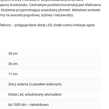
zyjazny środowisku. Centralnym punktem konstrukcji jest efektowna
 do złudzenia przypominający prawdziwy płomień. Metalowe wstawki
rny na warunki pogodowe, stylowy i niezawodny.
flektora – potęguje blask diody LED, dzięki czemu imitacja ognia
.
39 cm
36 cm
11 cm
Znicz solarny (z panelem solarnym)
Dioda Led, wbudowany akumulator
do 1000 dni – całodobowo