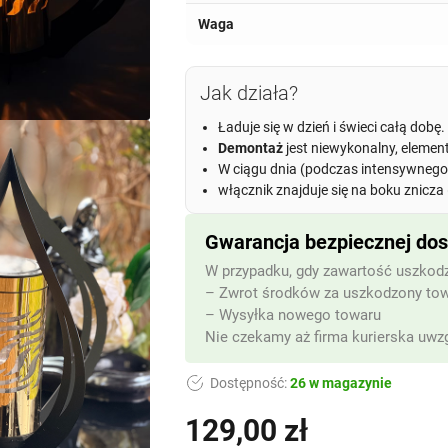
Waga
Jak działa?
Ładuje się w dzień i świeci całą dobę.
Demontaż
jest niewykonalny, elemen
W ciągu dnia (podczas intensywnego 
włącznik znajduje się na boku znicza
Gwarancja bezpiecznej do
W przypadku, gdy zawartość uszkodz
– Zwrot środków za uszkodzony to
– Wysyłka nowego towaru
Nie czekamy aż firma kurierska uwzg
Dostępność:
26 w magazynie
129,00
zł