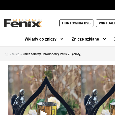
HURTOWNIA B2B
WIRTUAL
Wkłady do zniczy
Znicze szklane
»
Sklep
»
Znicz solarny Całodobowy Paris V6 (Złoty)
►