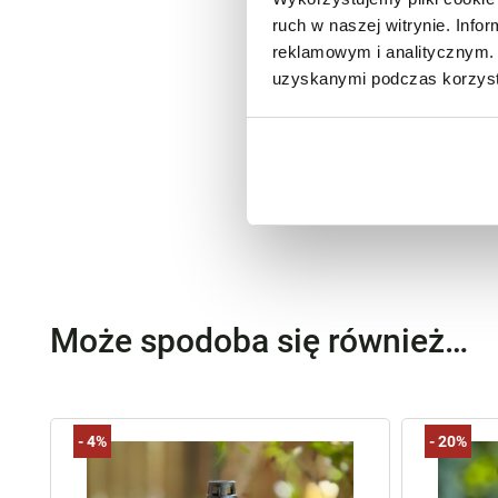
ruch w naszej witrynie. Inf
reklamowym i analitycznym. 
uzyskanymi podczas korzysta
Może spodoba się również…
-
4%
-
20%