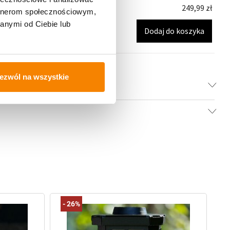
249,99
zł
artnerom społecznościowym,
obowy KOŁO VIP CZARNY Kryształ
anymi od Ciebie lub
Dodaj do koszyka
ezwól na wszystkie
-
26%
-