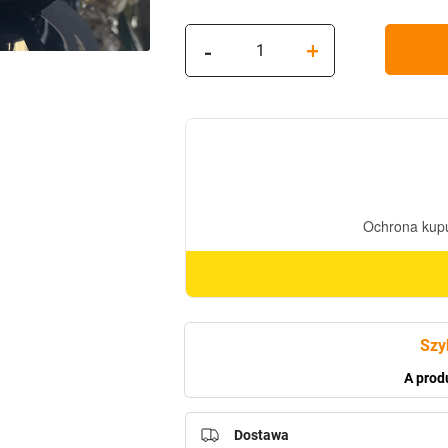
ilość
-
+
Znicz
solarny
Całodobowy
Paris
V6
(Złoty)
Szy
A prod
Dostawa