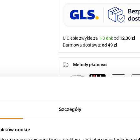
U Ciebie zwykle za
1-3 dni
: od
12,30 zł
Darmowa dostawa:
od 49 zł
Metody płatności
Potrzebujesz większą ilość? Zapr
Szczegóły
Polecamy:
 plików cookie
do spersonalizowania treści i reklam, aby oferować funkcje sp