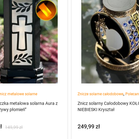
,
nicz metalowe solarne
Znicze solarne całodobowe
Polecan
iczka metalowa solarna Aura z
Znicz solarny Całodobowy KOŁ
żywy płomień”
NIEBIESKI Kryształ
ł
249,99
zł
149,99
zł
na
a