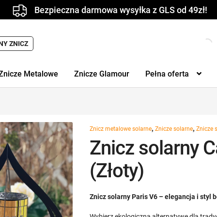
Bezpieczna darmowa wysyłka z GLS od 49zł!
NY ZNICZ
Znicze Metalowe
Znicze Glamour
Pełna oferta
,
,
Znicz metalowe solarne
Znicze solarne
Znicze 
Znicz solarny 
(Złoty)
Znicz solarny Paris V6 – elegancja i styl
Wybierz ekologiczną alternatywę dla trady