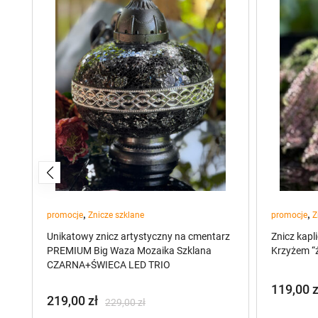
,
,
promocje
Znicze szklane
promocje
Z
z
Unikatowy znicz artystyczny na cmentarz
Znicz kapl
PREMIUM Big Waza Mozaika Szklana
Krzyżem “
CZARNA+ŚWIECA LED TRIO
119,00
z
219,00
zł
229,00
zł
Pierwot
Aktualn
Pierwotna
Aktualna