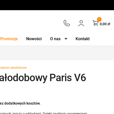
0
0,00
zł
Promocje
Nowości
O nas
Kontakt
solarne całodobowe
Całodobowy Paris V6
 bez dodatkowych kosztów.
cyjnych zniczy z wkładami. Dzięki zasilaniu promieniami