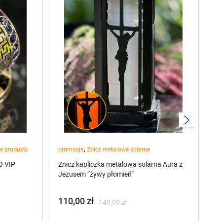
,
e produkty
promocje
Znicz metalowe solarne
pr
O VIP
Znicz kapliczka metalowa solarna Aura z
Un
Jezusem “żywy płomień”
P
C
110,00
zł
149,99
zł
2
Pierwotna
Aktualna
P
A