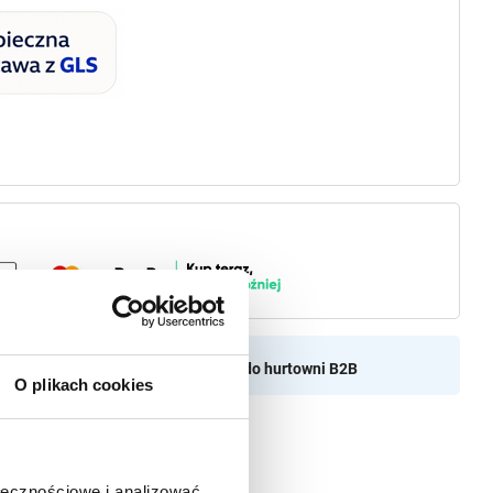
aszamy do naszej hurtownii
Przejdź do hurtowni B2B
O plikach cookies
ołecznościowe i analizować