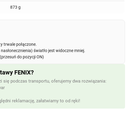
873 g
ty trwale połączone.
nasłonecznienia) światło jest widoczne mniej.
 (przesuń do pozycji ON)
stawy FENIX?
i się podczas transportu, oferujemy dwa rozwiązania:
war
lędni reklamację, załatwiamy to od ręki!