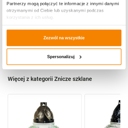
Partnerzy mogą połączyć te informacje z innymi danymi
otrzymanymi od Ciebie lub uzyskanymi podczas
Potrzebujesz większą ilość? Zapraszamy do naszej
hurtownii
Przejdź do hurtowni B2B
korzystania z ich usług.
Zezwól na wszystkie
Specyfikacja
Opinie klientów
Spersonalizuj
Więcej z kategorii Znicze szklane