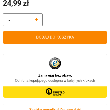
24,99
zł
ilość
-
+
Znicz
solarny
Kujawka
DODAJ DO KOSZYKA
Żółta
(20cm)
Szybka wysyłka!
Zamów dziś