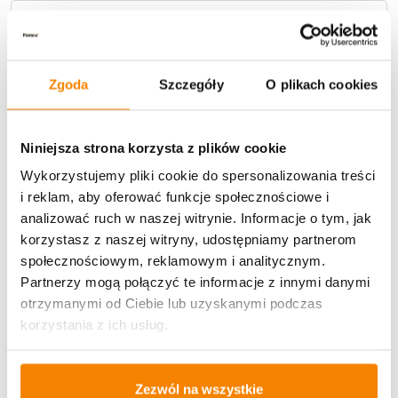
Metody płatności
Zgoda
Szczegóły
O plikach cookies
Niniejsza strona korzysta z plików cookie
Wykorzystujemy pliki cookie do spersonalizowania treści
Potrzebujesz większą ilość? Zapraszamy do naszej
hurtownii
Przejdź do hurtowni B2B
i reklam, aby oferować funkcje społecznościowe i
analizować ruch w naszej witrynie. Informacje o tym, jak
korzystasz z naszej witryny, udostępniamy partnerom
społecznościowym, reklamowym i analitycznym.
Specyfikacja
Partnerzy mogą połączyć te informacje z innymi danymi
otrzymanymi od Ciebie lub uzyskanymi podczas
Opinie klientów
korzystania z ich usług.
Więcej z kategorii Znicze szklane
Zezwól na wszystkie