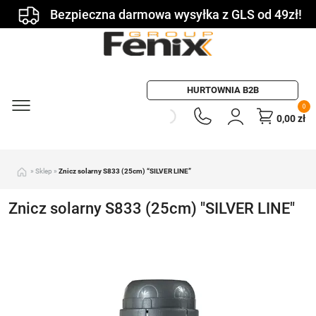
Bezpieczna darmowa wysyłka z GLS od 49zł!
HURTOWNIA B2B
0
0,00
zł
»
Sklep
»
Znicz solarny S833 (25cm) “SILVER LINE”
Znicz solarny S833 (25cm) "SILVER LINE"