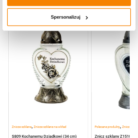
Spersonalizuj
,
,
Znicze szklane
Znicze szklane na wkład
Polecane produkty
Znicze szkl
S809 Kochanemu Dziadkowi (34 cm)
Znicz szklany Z1510 K