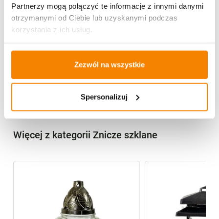
Partnerzy mogą połączyć te informacje z innymi danymi
otrzymanymi od Ciebie lub uzyskanymi podczas
Potrzebujesz większą ilość? Zapraszamy do naszej
hurtownii
Przejdź do hurtowni B2B
korzystania z ich usług.
Zezwól na wszystkie
Specyfikacja
Opinie klientów
Spersonalizuj
Więcej z kategorii Znicze szklane