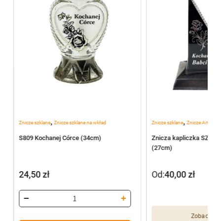
,
,
Znicze szklane
Znicze szklane na wkład
Znicze szklane
Znicze Artystyc
S809 Kochanej Córce (34cm)
Znicza kapliczka SZ-1 K
(27cm)
24,50
zł
Od:
40,00
zł
Zobacz wię