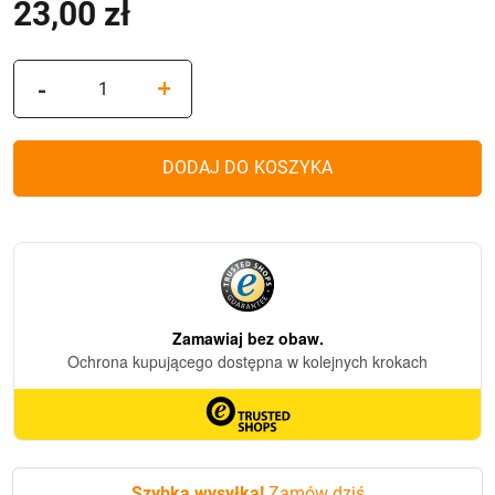
23,00
zł
ilość
-
+
Znicz
solarny
Z-
DODAJ DO KOSZYKA
1
Mal
Grafit
(22cm)
Szybka wysyłka!
Zamów dziś