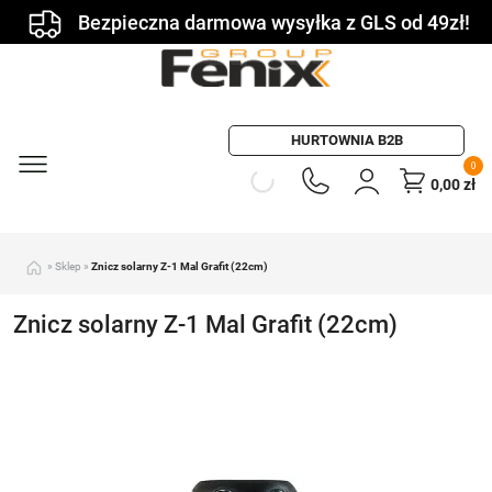
Bezpieczna darmowa wysyłka z GLS od 49zł!
HURTOWNIA B2B
0
0,00
zł
»
Sklep
»
Znicz solarny Z-1 Mal Grafit (22cm)
Znicz solarny Z-1 Mal Grafit (22cm)