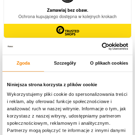
Zamów dziś!
Przesyłkę nadamy już następnego dnia roboczego!
Zgoda
Szczegóły
O plikach cookies
Dostawa
Niniejsza strona korzysta z plików cookie
Wykorzystujemy pliki cookie do spersonalizowania treści
i reklam, aby oferować funkcje społecznościowe i
analizować ruch w naszej witrynie. Informacje o tym, jak
U Ciebie zwykle za
1-3 dni
: od
12,30 zł
korzystasz z naszej witryny, udostępniamy partnerom
Darmowa dostawa:
od 49 zł
społecznościowym, reklamowym i analitycznym.
Partnerzy mogą połączyć te informacje z innymi danymi
Metody płatności