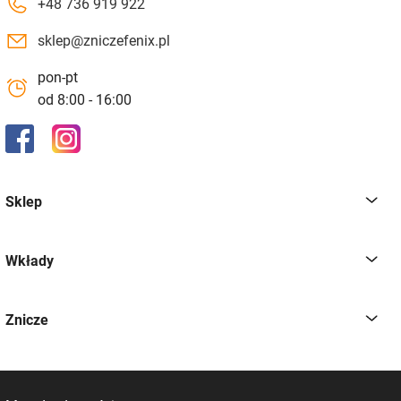
+48 736 919 922
sklep@zniczefenix.pl
pon-pt
od 8:00 - 16:00
Sklep
Wkłady
Znicze