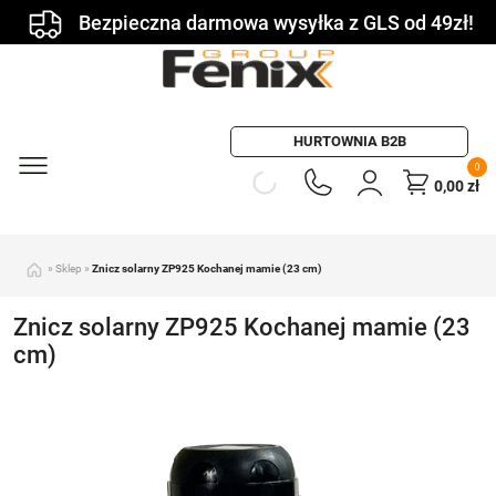
Bezpieczna darmowa wysyłka z GLS od 49zł!
HURTOWNIA B2B
0
0,00
zł
»
Sklep
»
Znicz solarny ZP925 Kochanej mamie (23 cm)
Znicz solarny ZP925 Kochanej mamie (23
cm)