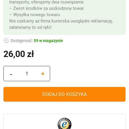
transportu, oferujemy dwa rozwiązania:
– Zwrot środków za uszkodzony towar
– Wysyłka nowego towaru
Nie czekamy aż firma kurierska uwzględni reklamację,
załatwiamy to od ręki!
Dostępność:
59 w magazynie
26,00
zł
ilość
-
+
Znicz
solarny
ZP925
DODAJ DO KOSZYKA
Kochanej
mamie
(23
cm)