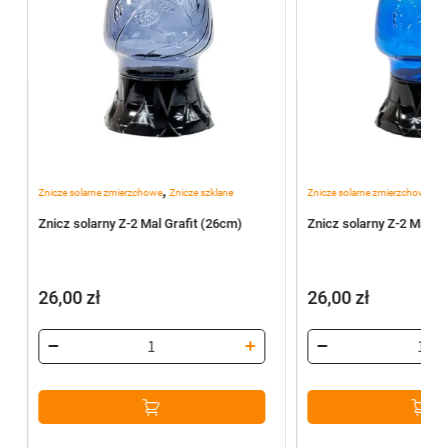
,
,
Znicze solarne zmierzchowe
Znicze szklane
Znicze solarne zmierzchowe
Zn
Znicz solarny Z-2 Mal Grafit (26cm)
Znicz solarny Z-2 Mal N
26,00
zł
26,00
zł