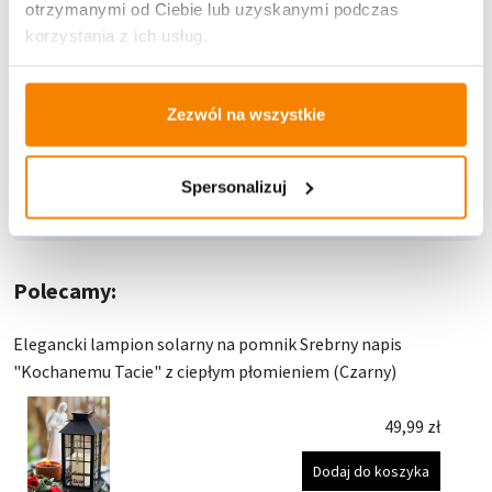
otrzymanymi od Ciebie lub uzyskanymi podczas
korzystania z ich usług.
Zezwól na wszystkie
Spersonalizuj
Potrzebujesz większą ilość? Zapraszamy do naszej
hurtownii
Przejdź do hurtowni B2B
Polecamy:
Elegancki lampion solarny na pomnik Srebrny napis
"Kochanemu Tacie" z ciepłym płomieniem (Czarny)
49,99
zł
Dodaj do koszyka