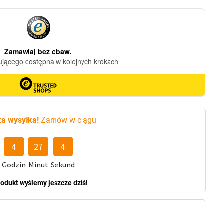
a wysyłka!
Zamów w ciągu
4
27
2
Godzin
Minut
Sekund
rodukt wyślemy jeszcze dziś!