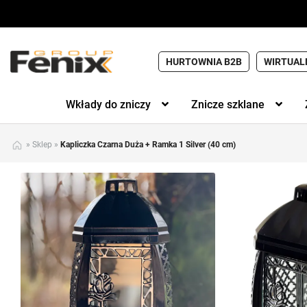
HURTOWNIA B2B
WIRTUAL
Wkłady do zniczy
Znicze szklane
»
Sklep
»
Kapliczka Czarna Duża + Ramka 1 Silver (40 cm)