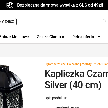
Bezpieczna darmowa wysyłka z GLS od 49zł!
Wyszukiwarka
NY ZNICZ
produktów
Znicze Metalowe
Znicze Glamour
Pełna oferta
,
,
Ogromne znicze
Polecane produkty
Znicze Gl
Kapliczka Czar
Silver (40 cm)
Opis produktu:
wysokość 40 cm