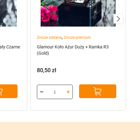
,
Znicze szklane
Znicze premium
Po
ały Czarne
Glamour Koło Ażur Duży + Ramka R3
Ka
(Gold)
Ka
80,50
zł
7