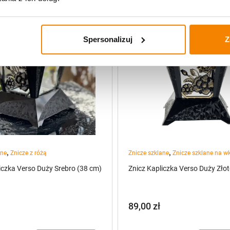
Spersonalizuj
Z
,
,
ane
Znicze z różą
Znicze szklane
Znicze szklane na w
iczka Verso Duży Srebro (38 cm)
Znicz Kapliczka Verso Duży Zło
89,00
zł