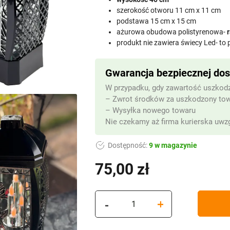
szerokość otworu 11 cm x 11 cm
podstawa 15 cm x 15 cm
ażurowa obudowa polistyrenowa-
produkt nie zawiera świecy Led- to
Gwarancja bezpiecznej do
W przypadku, gdy zawartość uszkodz
– Zwrot środków za uszkodzony to
– Wysyłka nowego towaru
Nie czekamy aż firma kurierska uwzg
Dostępność:
9 w magazynie
75,00
zł
(z VAT)
ilość
-
+
Kapliczka
Czarna