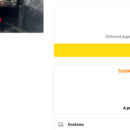
Duża
+
Ramka
1
Silver
(40
cm)
Szybk
A p
Dostawa