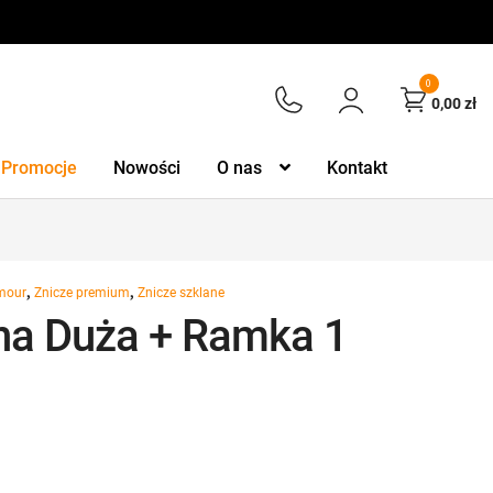
0
0,00
zł
Promocje
Nowości
O nas
Kontakt
,
,
amour
Znicze premium
Znicze szklane
na Duża + Ramka 1