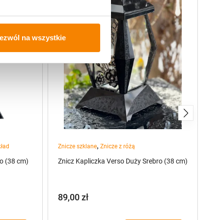
ezwól na wszystkie
,
kład
Znicze szklane
Znicze z różą
to (38 cm)
Znicz Kapliczka Verso Duży Srebro (38 cm)
89,00
zł