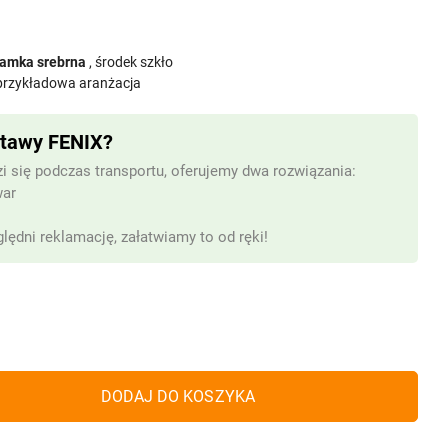
ramka srebrna
, środek szkło
 przykładowa aranżacja
stawy FENIX?
i się podczas transportu, oferujemy dwa rozwiązania:
war
lędni reklamację, załatwiamy to od ręki!
DODAJ DO KOSZYKA