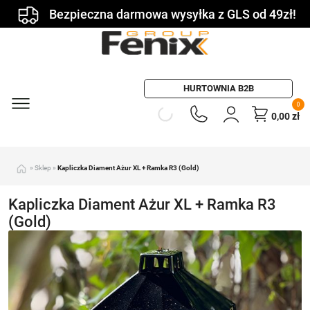
Bezpieczna darmowa wysyłka z GLS od 49zł!
HURTOWNIA B2B
0
0,00
zł
»
Sklep
»
Kapliczka Diament Ażur XL + Ramka R3 (Gold)
Kapliczka Diament Ażur XL + Ramka R3
(Gold)