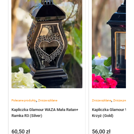
,
,
Polecane produkty
Znicze szklane
Znicze szklane
Znicze premiu
Kapliczka Glamour WAZA Mała Ratan+
Kapliczka Glamour Witr
Ramka R3 (Silver)
Krzyż (Gold)
60,50
zł
56,00
zł