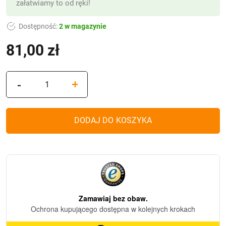
załatwiamy to od ręki!
Dostępność:
2 w magazynie
81,00
zł
ilość
-
+
Kapliczka
Diament
Ażur
DODAJ DO KOSZYKA
XL
+
Ramka
R3
(Gold)