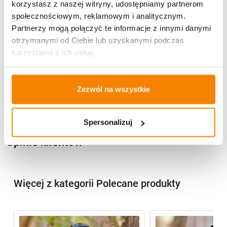
korzystasz z naszej witryny, udostępniamy partnerom
społecznościowym, reklamowym i analitycznym.
Partnerzy mogą połączyć te informacje z innymi danymi
otrzymanymi od Ciebie lub uzyskanymi podczas
korzystania z ich usług.
Potrzebujesz większą ilość? Zapraszamy do naszej
hurtownii
Przejdź do hurtowni B2B
Zezwól na wszystkie
Specyfikacja
Spersonalizuj
Opinie klientów
Więcej z kategorii Polecane produkty