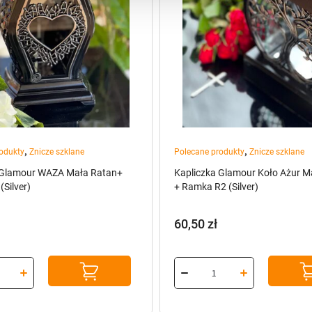
,
,
odukty
Znicze szklane
Polecane produkty
Znicze szklane
 Glamour WAZA Mała Ratan+
Kapliczka Glamour Koło Ażur M
Silver)
+ Ramka R2 (Silver)
60,50
zł