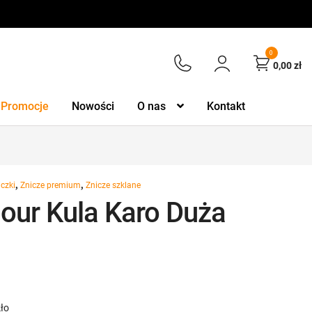
0
0,00
zł
Promocje
Nowości
O nas
Kontakt
,
,
iczki
Znicze premium
Znicze szklane
our Kula Karo Duża
kło