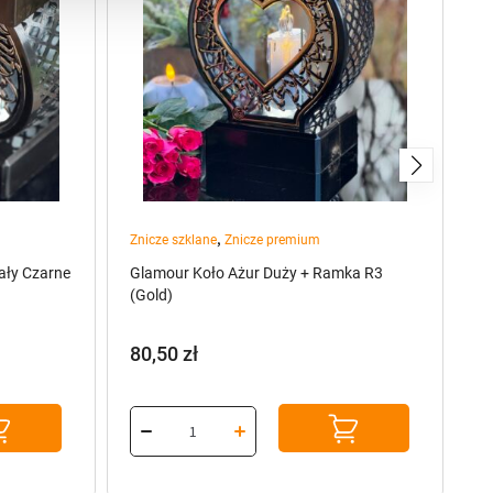
,
Znicze szklane
Znicze premium
Po
ały Czarne
Glamour Koło Ażur Duży + Ramka R3
Ka
(Gold)
+ 
80,50
zł
6