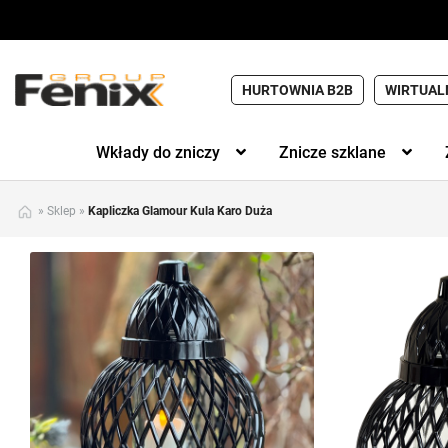
HURTOWNIA B2B
WIRTUAL
Wkłady do zniczy
Znicze szklane
»
Sklep
»
Kapliczka Glamour Kula Karo Duża