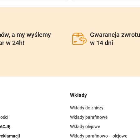
ów, a my wyślemy
Gwarancja zwrot
ar w 24h!
w 14 dni
Wkłady
Wkłady do zniczy
ości
Wkłady parafinowe
ACJĘ
Wkłady olejowe
reklamacji
Wkłady parafinowo – olejowe