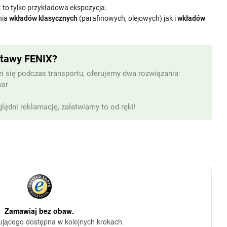
t to tylko przykładowa ekspozycja.
nia
wkładów klasycznych
(parafinowych, olejowych) jak i
wkładów
stawy FENIX?
i się podczas transportu, oferujemy dwa rozwiązania:
war
lędni reklamację, załatwiamy to od ręki!