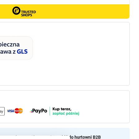
aszamy do naszej hurtownii
Przejdź do hurtowni B2B