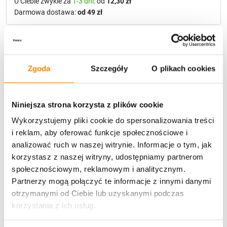
U Ciebie zwykle za
1-3 dni
: od
12,30 zł
Darmowa dostawa:
od 49 zł
Metody płatności
Zgoda
Szczegóły
O plikach cookies
Niniejsza strona korzysta z plików cookie
Wykorzystujemy pliki cookie do spersonalizowania treści
i reklam, aby oferować funkcje społecznościowe i
Potrzebujesz większą ilość? Zapraszamy do naszej
hurtownii
Przejdź do hurtowni B2B
analizować ruch w naszej witrynie. Informacje o tym, jak
korzystasz z naszej witryny, udostępniamy partnerom
społecznościowym, reklamowym i analitycznym.
Partnerzy mogą połączyć te informacje z innymi danymi
Specyfikacja
otrzymanymi od Ciebie lub uzyskanymi podczas
korzystania z ich usług.
Opinie klientów