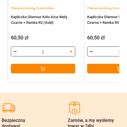
,
,
Polecane produkty
Znicze szklane
Polecane produkty
Znicze szkl
Kapliczka Glamour Koło Ażur Mały
Kapliczka Glamour Waza
Czarne + Ramka R2 (Gold)
Czarna + Ramka R5 (Gol
60,50
zł
60,50
zł
Bezpieczna
Zamów, a my wyślemy
dostawa!
towar w 24h!