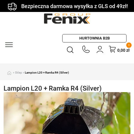
Bezpieczna darmowa wysyłka z GLS od 49zł!
HURTOWNIA B2B
0
0,00
zł
»
Sklep
»
Lampion L20 + Ramka R4 (Silver)
Lampion L20 + Ramka R4 (Silver)