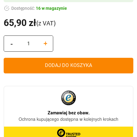
Dostępność:
16 w magazynie
65,90
zł
(z VAT)
ilość
-
+
Lampion
L20
+
DODAJ DO KOSZYKA
Ramka
R4
(Silver)