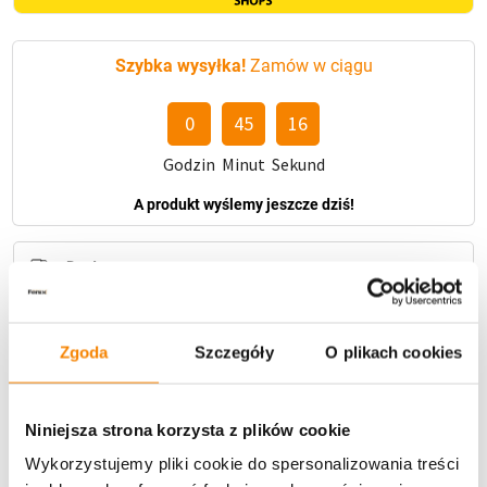
Szybka wysyłka!
Zamów w ciągu
0
45
15
Godzin
Minut
Sekund
A produkt wyślemy jeszcze dziś!
Dostawa
Zgoda
Szczegóły
O plikach cookies
U Ciebie zwykle za
1-3 dni
: od
12,30 zł
Niniejsza strona korzysta z plików cookie
Darmowa dostawa:
od 49 zł
Wykorzystujemy pliki cookie do spersonalizowania treści