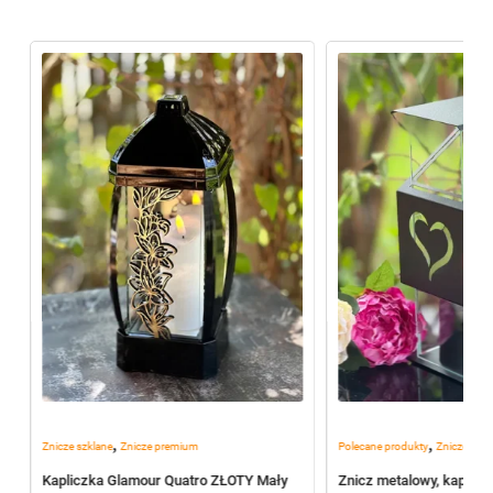
,
,
Znicze szklane
Znicze premium
Polecane produkty
Znicze szkl
Kapliczka Glamour Quatro ZŁOTY Mały
Znicz metalowy, kaplic