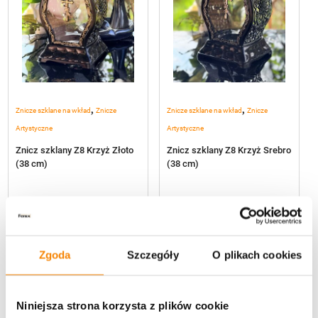
,
,
Znicze szklane na wkład
Znicze
Znicze szklane na wkład
Znicze
Artystyczne
Artystyczne
Znicz szklany Z8 Krzyż Złoto
Znicz szklany Z8 Krzyż Srebro
(38 cm)
(38 cm)
86,00
zł
86,00
zł
Zgoda
Szczegóły
O plikach cookies
Niniejsza strona korzysta z plików cookie