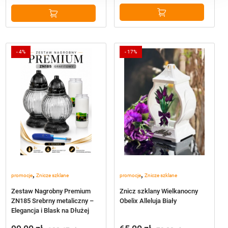
-
4%
-
17%
,
,
promocje
Znicze szklane
promocje
Znicze szklane
Zestaw Nagrobny Premium
Znicz szklany Wielkanocny
ZN185 Srebrny metaliczny –
Obelix Alleluja Biały
Elegancja i Blask na Dłużej