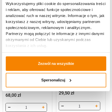
Wykorzystujemy pliki cookie do spersonalizowania treści
i reklam, aby oferować funkcje społecznościowe i
analizować ruch w naszej witrynie. Informacje o tym, jak
korzystasz z naszej witryny, udostępniamy partnerom
społecznościowym, reklamowym i analitycznym.
Partnerzy mogą połączyć te informacje z innymi danymi
otrzymanymi od Ciebie lub uzyskanymi podczas
korzystania z ich usług.
,
Znicze szklane na wkład
Znicze
Zezwól na wszystkie
,
Znicze szklane
Znicze srebrne
Artystyczne
Znicz szklany K27
Znicz szklany Z9 Serce Srebro
Grafit/Srebrna róża
Spersonalizuj
(35 cm)
29,50
zł
68,00
zł