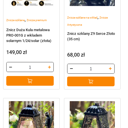
,
Znicze szklane na wkład
Znicze
,
Znicze szklane
Znicze premium
Artystyczne
Znicz Duża Kula metalowa
Znicz szklany Z9 Serce Złoto
PRO-001G z wkładem
(35 cm)
solarnym 1/24/solar (złota)
149,00
zł
68,00
zł