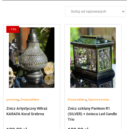
Kolor
+
Czas spalenia
+
-
13%
Wysokość cm
+
Cena
Materiał
+
,
,
promocje
Znicze szklane
Znicze szklane
Ogromne znicze
Znicz Artystyczny Witraż
Znicz szklany Panteon R1
KARAFA Koral Srebrna
(SILVER) + świeca Led Candle
Trio