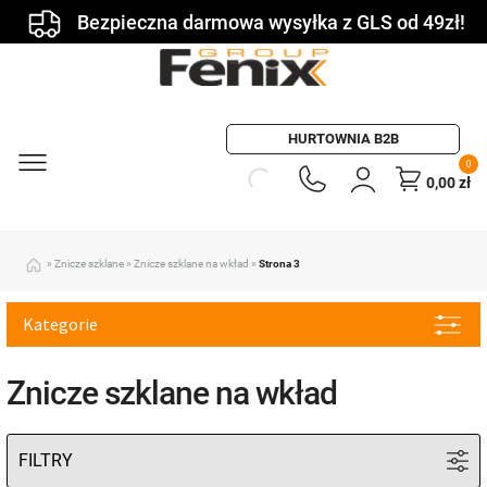
Bezpieczna darmowa wysyłka z GLS od 49zł!
HURTOWNIA B2B
0
0,00
zł
»
Znicze szklane
»
Znicze szklane na wkład
»
Strona 3
Kategorie
Znicze szklane na wkład