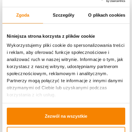
Zgoda
Szczegóły
O plikach cookies
Potrzebujesz większą ilość? Zapraszamy do naszej
Niniejsza strona korzysta z plików cookie
hurtownii
Przejdź do hurtowni B2B
Wykorzystujemy pliki cookie do spersonalizowania treści
i reklam, aby oferować funkcje społecznościowe i
Polecamy:
analizować ruch w naszej witrynie. Informacje o tym, jak
korzystasz z naszej witryny, udostępniamy partnerom
Świeca Led Trio Candle Silver
społecznościowym, reklamowym i analitycznym.
Partnerzy mogą połączyć te informacje z innymi danymi
12,99
zł
otrzymanymi od Ciebie lub uzyskanymi podczas
korzystania z ich usług.
Dodaj do koszyka
Zezwól na wszystkie
Świeca LED "Marmur" BLACK 5/23 (12,5cm)