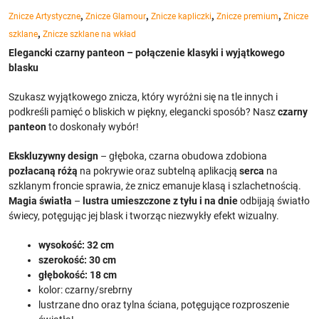
,
,
,
,
Znicze Artystyczne
Znicze Glamour
Znicze kapliczki
Znicze premium
Znicze
,
szklane
Znicze szklane na wkład
Elegancki czarny panteon – połączenie klasyki i wyjątkowego
blasku
Szukasz wyjątkowego znicza, który wyróżni się na tle innych i
podkreśli pamięć o bliskich w piękny, elegancki sposób? Nasz
czarny
panteon
to doskonały wybór!
Ekskluzywny design
– głęboka, czarna obudowa zdobiona
pozłacaną różą
na pokrywie oraz subtelną aplikacją
serca
na
szklanym froncie sprawia, że znicz emanuje klasą i szlachetnością.
Magia światła
–
lustra umieszczone z tyłu i na dnie
odbijają światło
świecy, potęgując jej blask i tworząc niezwykły efekt wizualny.
wysokość: 32 cm
szerokość: 30 cm
głębokość: 18 cm
kolor: czarny/srebrny
lustrzane dno oraz tylna ściana, potęgujące rozproszenie