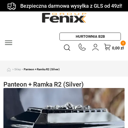
Bezpieczna darmowa wysyłka z GLS od 49zł!
HURTOWNIA B2B
0
0,00
zł
»
Sklep
»
Panteon + Ramka R2 (Silver)
Panteon + Ramka R2 (Silver)