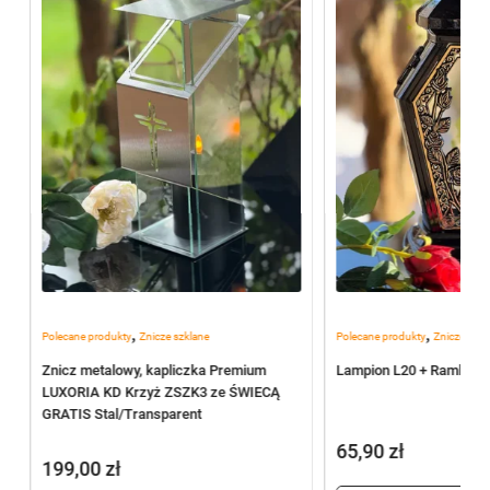
,
,
Polecane produkty
Znicze szklane
Polecane produkty
Znicze szkl
Znicz metalowy, kapliczka Premium
Lampion L20 + Ramka R4
LUXORIA KD Krzyż ZSZK3 ze ŚWIECĄ
GRATIS Stal/Transparent
65,90
zł
199,00
zł