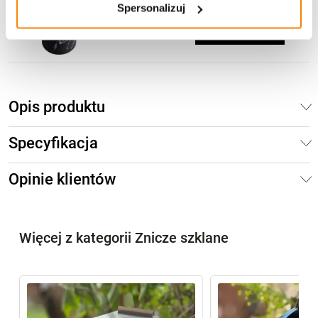
22,00
zł
Spersonalizuj
Dodaj do koszyka
Opis produktu
Specyfikacja
Opinie klientów
Więcej z kategorii Znicze szklane
%