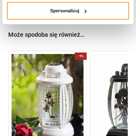
Opinie klientów
Spersonalizuj
Może spodoba się również…
%
-
9%