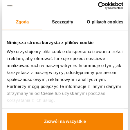
U Ciebie zwykle za
1-3 dni
: od
12,30 zł
Zgoda
Szczegóły
O plikach cookies
Darmowa dostawa:
od 49 zł
Niniejsza strona korzysta z plików cookie
Metody płatności
Wykorzystujemy pliki cookie do spersonalizowania treści
i reklam, aby oferować funkcje społecznościowe i
analizować ruch w naszej witrynie. Informacje o tym, jak
korzystasz z naszej witryny, udostępniamy partnerom
społecznościowym, reklamowym i analitycznym.
Partnerzy mogą połączyć te informacje z innymi danymi
otrzymanymi od Ciebie lub uzyskanymi podczas
Potrzebujesz większą ilość? Zapraszamy do naszej
hurtownii
Przejdź do hurtowni B2B
korzystania z ich usług.
Zezwól na wszystkie
Specyfikacja