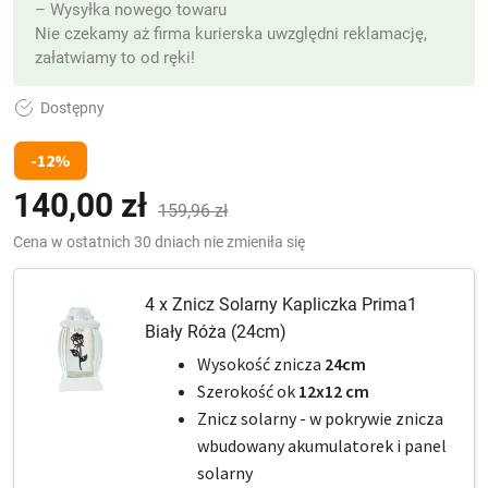
– Wysyłka nowego towaru
Nie czekamy aż firma kurierska uwzględni reklamację,
załatwiamy to od ręki!
Dostępny
-12%
140,00
zł
Pierwotna
Aktualna
(z VAT)
159,96
zł
cena
cena
Cena w ostatnich 30 dniach nie zmieniła się
wynosiła:
wynosi:
4 x Znicz Solarny Kapliczka Prima1
159,96 zł.
140,00 zł.
Biały Róża (24cm)
Wysokość znicza
24cm
Szerokość ok
12x12 cm
Znicz solarny - w pokrywie znicza
wbudowany akumulatorek i panel
solarny