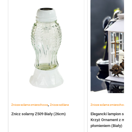
,
,
Znicze solarne zmierzchowe
Znicze szklane
Znicze solarne zmierzchowe
Po
Znicz solarny Z509 Biały (26cm)
Elegancki lampion solar
Krzyż Ornament z miga
płomieniem (Biały)