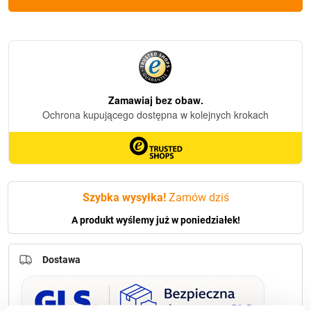
Solarny
Kapliczka
Prima1
Biały
Róża
(24cm)
Szybka wysyłka!
Zamów dziś
A produkt wyślemy już w poniedziałek!
Dostawa