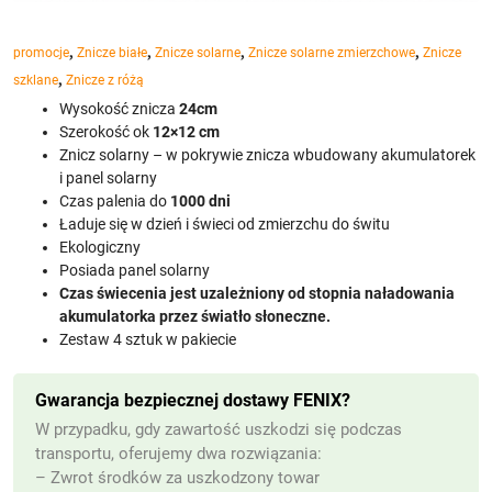
,
,
,
,
promocje
Znicze białe
Znicze solarne
Znicze solarne zmierzchowe
Znicze
,
szklane
Znicze z różą
Wysokość znicza
24cm
Szerokość ok
12×12 cm
Znicz solarny – w pokrywie znicza wbudowany akumulatorek
i panel solarny
Czas palenia do
1000 dni
Ładuje się w dzień i świeci od zmierzchu do świtu
Ekologiczny
Posiada panel solarny
Czas świecenia jest uzależniony od stopnia naładowania
akumulatorka przez światło słoneczne.
Zestaw 4 sztuk w pakiecie
Gwarancja bezpiecznej dostawy FENIX?
W przypadku, gdy zawartość uszkodzi się podczas
transportu, oferujemy dwa rozwiązania:
– Zwrot środków za uszkodzony towar