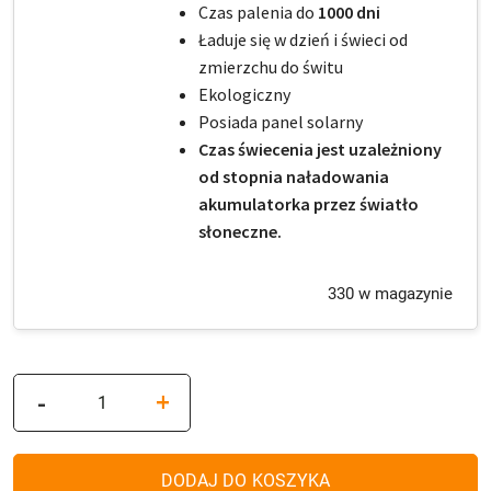
Czas palenia do
1000 dni
Ładuje się w dzień i świeci od
zmierzchu do świtu
Ekologiczny
Posiada panel solarny
Czas świecenia jest uzależniony
od stopnia naładowania
akumulatorka przez światło
słoneczne.
330 w magazynie
ilość
-
+
Zestaw
4x
Znicz
DODAJ DO KOSZYKA