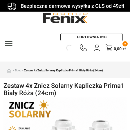
Bezpieczna darmowa wysyłka z GLS od 49zł!
HURTOWNIA B2B
0
0,00
zł
»
Sklep
»
Zestaw 4x Znicz Solarny Kapliczka Prima1 Biały Róża (24cm)
Zestaw 4x Znicz Solarny Kapliczka Prima1
Biały Róża (24cm)