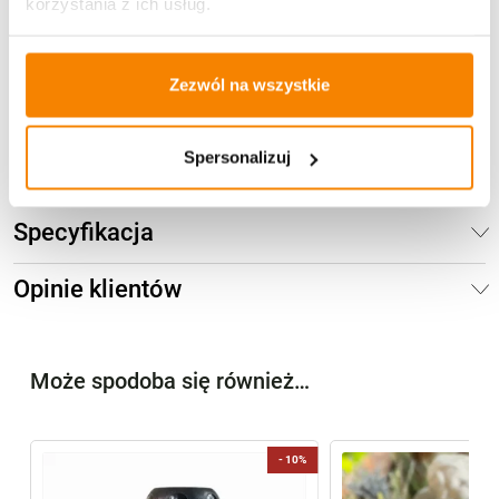
korzystania z ich usług.
Znicz Solarny Kapliczka Prima1 Biały Krzyż (24cm)
44,79
zł
39,99
zł
Zezwól na wszystkie
Brak
Spersonalizuj
Specyfikacja
Opinie klientów
Może spodoba się również…
-
10%