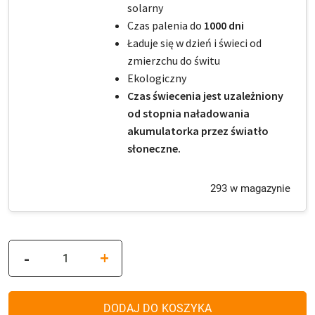
solarny
Czas palenia do
1000 dni
Ładuje się w dzień i świeci od
zmierzchu do świtu
Ekologiczny
Czas świecenia jest uzależniony
od stopnia naładowania
akumulatorka przez światło
słoneczne.
293 w magazynie
ilość
-
+
Zestaw
4x
Znicz
DODAJ DO KOSZYKA