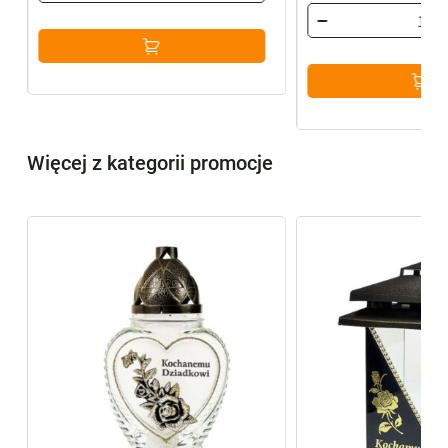
wynosiła:
wynosi:
44,79 zł.
39,99 zł.
Więcej z kategorii promocje