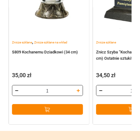
,
Znicze szklane
Znicze szklane na wkład
Znicze szklane
S809 Kochanemu Dziadkowi (34 cm)
Znicz Szyba “Kochamy 
cm) Ostatnie sztuki!
35,00
zł
34,50
zł