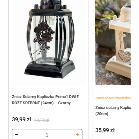
,
Znicz Solarny Kapliczka Prima1 DWIE
Znicze solarne zmierzchowe
Zn
RÓŻE SREBRNE (24cm) – Czarny
a
Znicz solarny Kapliczka 
(20cm)
39,99
zł
44,79
zł
Pierwotna
Aktualna
35,99
zł
cena
cena