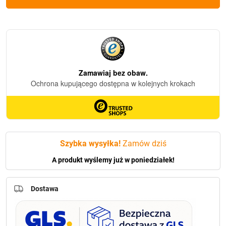
Solarny
Kapliczka
Prima1
Kwiaty-
Czarny
(24cm)
Szybka wysyłka!
Zamów dziś
A produkt wyślemy już w poniedziałek!
Dostawa