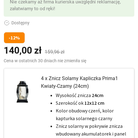
Nie czekamy aż firma kurierska uwzględni reklamację,
załatwiamy to od ręki!
Dostępny
-12%
140,00
zł
Pierwotna
Aktualna
159,96
zł
cena
cena
Cena w ostatnich 30 dniach nie zmieniła się
wynosiła:
wynosi:
4 x Znicz Solarny Kapliczka Prima1
159,96 zł.
140,00 zł.
Kwiaty-Czarny (24cm)
Wysokość znicza
24cm
Szerokość ok
12x12 cm
Kolor obudowy czerń, kolor
kapturka solarnego czarny
Znicz solarny w pokrywie znicza
wbudowany akumulatorek i panel