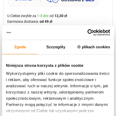
U Ciebie zwykle za
1-3 dni
: od
12,30 zł
Darmowa dostawa:
od 49 zł
Metody płatności
Zgoda
Szczegóły
O plikach cookies
Niniejsza strona korzysta z plików cookie
Wykorzystujemy pliki cookie do spersonalizowania treści
i reklam, aby oferować funkcje społecznościowe i
Potrzebujesz większą ilość? Zapraszamy do naszej
analizować ruch w naszej witrynie. Informacje o tym, jak
hurtownii
Przejdź do hurtowni B2B
korzystasz z naszej witryny, udostępniamy partnerom
społecznościowym, reklamowym i analitycznym.
Partnerzy mogą połączyć te informacje z innymi danymi
Polecamy:
otrzymanymi od Ciebie lub uzyskanymi podczas