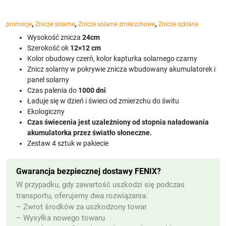
,
,
,
promocje
Znicze solarne
Znicze solarne zmierzchowe
Znicze szklane
Wysokość znicza
24cm
Szerokość ok
12×12 cm
Kolor obudowy czerń, kolor kapturka solarnego czarny
Znicz solarny w pokrywie znicza wbudowany akumulatorek i
panel solarny
Czas palenia do
1000 dni
Ładuje się w dzień i świeci od zmierzchu do świtu
Ekologiczny
Czas świecenia jest uzależniony od stopnia naładowania
akumulatorka przez światło słoneczne.
Zestaw 4 sztuk w pakiecie
Gwarancja bezpiecznej dostawy FENIX?
W przypadku, gdy zawartość uszkodzi się podczas
transportu, oferujemy dwa rozwiązania:
– Zwrot środków za uszkodzony towar
– Wysyłka nowego towaru