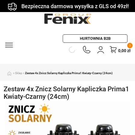
Bezpieczna darmowa wysyłka z GLS od 49zł!
HURTOWNIA B2B
0
0,00
zł
»
Sklep
»
Zestaw 4x Znicz Solarny Kapliczka Prima1 Kwiaty-Czarny (24cm)
Zestaw 4x Znicz Solarny Kapliczka Prima1
Kwiaty-Czarny (24cm)