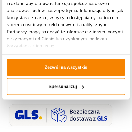
i reklam, aby oferować funkcje społecznościowe i
Srebrny
analizować ruch w naszej witrynie. Informacje o tym, jak
–
korzystasz z naszej witryny, udostępniamy partnerom
Elegancja
społecznościowym, reklamowym i analitycznym.
i
Partnerzy mogą połączyć te informacje z innymi danymi
Blask
otrzymanymi od Ciebie lub uzyskanymi podczas
na
korzystania z ich usług.
Dłużej
Zezwól na wszystkie
Zamów dziś!
Przesyłkę nadamy już następnego dnia roboczego!
Spersonalizuj
Dostawa