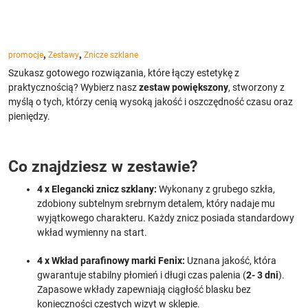
,
,
promocje
Zestawy
Znicze szklane
Szukasz gotowego rozwiązania, które łączy estetykę z
praktycznością? Wybierz nasz
zestaw powiększony
, stworzony z
myślą o tych, którzy cenią wysoką jakość i oszczędność czasu oraz
pieniędzy.
Co znajdziesz w zestawie?
4 x Elegancki znicz szklany:
Wykonany z grubego szkła,
zdobiony subtelnym srebrnym detalem, który nadaje mu
wyjątkowego charakteru. Każdy znicz posiada standardowy
wkład wymienny na start.
4 x Wkład parafinowy marki Fenix:
Uznana jakość, która
gwarantuje stabilny płomień i długi czas palenia (
2- 3 dni
).
Zapasowe wkłady zapewniają ciągłość blasku bez
konieczności częstych wizyt w sklepie.