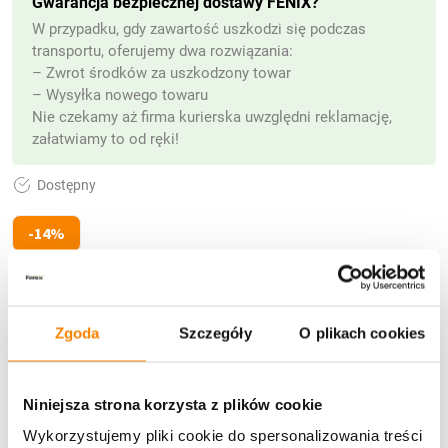
Gwarancja bezpiecznej dostawy FENIX?
W przypadku, gdy zawartość uszkodzi się podczas
transportu, oferujemy dwa rozwiązania:
– Zwrot środków za uszkodzony towar
– Wysyłka nowego towaru
Nie czekamy aż firma kurierska uwzględni reklamację,
załatwiamy to od ręki!
Dostępny
-14%
80,00
zł
Pierwotna
Aktualna
92,86
zł
cena
cena
Cena w ostatnich 30 dniach nie zmieniła się
Zgoda
Szczegóły
O plikach cookies
wynosiła:
wynosi:
ilość
-
+
Zestaw
92,86 zł.
80,00 zł.
Nagrobny
Niniejsza strona korzysta z plików cookie
Premium
DODAJ DO KOSZYKA
Wykorzystujemy pliki cookie do spersonalizowania treści
S51