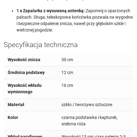
1 x Zapalarka z wysuwaną antenką:
Zapomnij o oparzonych
palcach. Długa, teleskopowa końcówka pozwala na wygodne
i bezpieczne odpalenie znicza, nawet przy głębokim szkle i
wietrznej pogodzie.
Specyfikacja techniczna
Wysokość znicza
30 cm
Średnica podstawy
12 cm
Wysokość wkładu
16 cm
wymiennego
Materiał
szkło / tworzywo sztuczne
Kolor
czarna podstawka i kapturek,
srebrna róża
Wkład parafinowy
Wysokość 13 cm; czas palenia 2-3