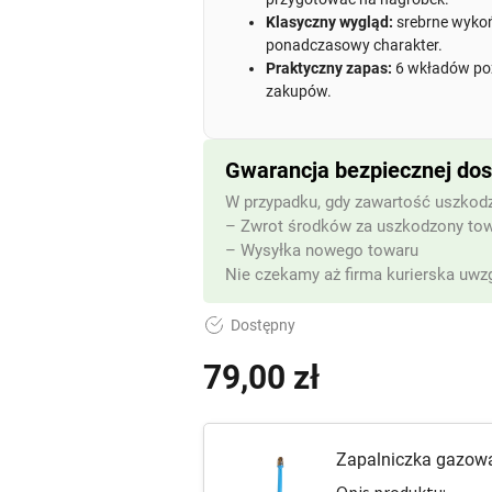
Klasyczny wygląd:
srebrne wykoń
ponadczasowy charakter.
Praktyczny zapas:
6 wkładów poz
zakupów.
Gwarancja bezpiecznej do
W przypadku, gdy zawartość uszkodz
– Zwrot środków za uszkodzony to
– Wysyłka nowego towaru
Nie czekamy aż firma kurierska uwzg
Dostępny
79,00
zł
(z VAT)
Zapalniczka gazo
Opis produktu: