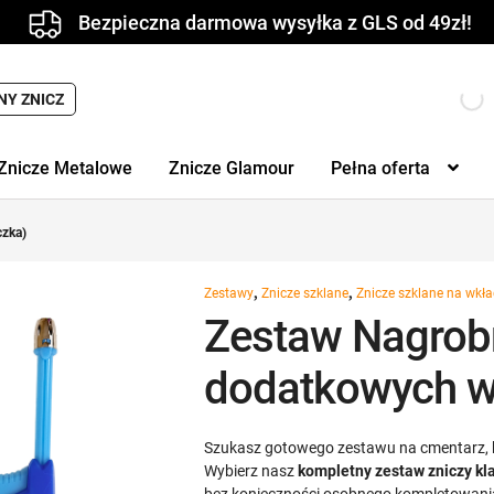
Bezpieczna darmowa wysyłka z GLS od 49zł!
Wyszukiwarka
NY ZNICZ
produktów
Znicze Metalowe
Znicze Glamour
Pełna oferta
czka)
,
,
Zestawy
Znicze szklane
Znicze szklane na wkł
Zestaw Nagrobn
dodatkowych w
Szukasz gotowego zestawu na cmentarz, k
Wybierz nasz
kompletny zestaw zniczy kl