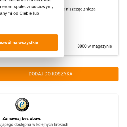
arafinowy
artnerom społecznościowym,
ją się równomiernie do końca, nie niszcząc znicza
anymi od Ciebie lub
 w każdym rodzaju szkła
5 cm
cm
ezwól na wszystkie
8800 w magazynie
DODAJ DO KOSZYKA