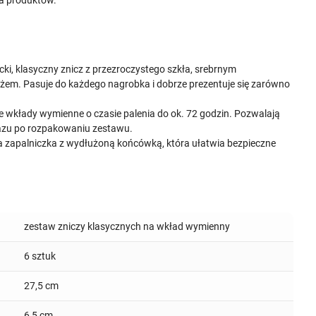
a produktów.
ki, klasyczny znicz z przezroczystego szkła, srebrnym
em. Pasuje do każdego nagrobka i dobrze prezentuje się zarówno
 wkłady wymienne o czasie palenia do ok. 72 godzin. Pozwalają
razu po rozpakowaniu zestawu.
zapalniczka z wydłużoną końcówką, która ułatwia bezpieczne
zestaw zniczy klasycznych na wkład wymienny
6 sztuk
27,5 cm
6,5 cm