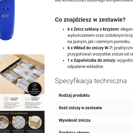
bez konieczności osobnego kompletowani
Co znajdziesz w zestawie?
6 x Znicz szklany z krzyżem:
eleganc
wykończeniem oraz ozdobnym krzyż
na jasnym, jak i ciemnym pomniku.
6 x Wkład do zniczy W-7:
praktyczne
przygotować wszystkie znicze od 
1 x Zapalniczka do zniczy:
wygodna 
odpalanie wkładów.
Specyfikacja techniczna
Rodzaj produktu
Ilość zniczy w zestawie
Wysokość znicza
Średnica otworu