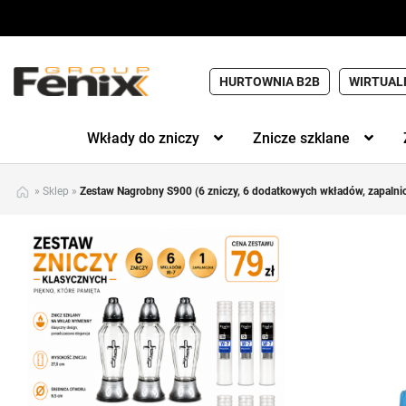
HURTOWNIA B2B
WIRTUAL
Wkłady do zniczy
Znicze szklane
»
Sklep
»
Zestaw Nagrobny S900 (6 zniczy, 6 dodatkowych wkładów, zapalni