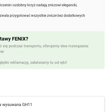
czenie i ozdobny krzyż nadają zniczowi elegancki,
wala przygotować wszystkie znicze bez dodatkowych
stawy FENIX?
i się podczas transportu, oferujemy dwa rozwiązania:
war
lędni reklamację, załatwiamy to od ręki!
wa wysuwana GH11