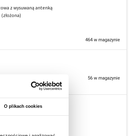
zowa z wysuwaną antenką
 (złożona)
464 w magazynie
56 w magazynie
wy W7 (72h)
O plikach cookies
uktu:
 72h*
ołecznościowe i analizować