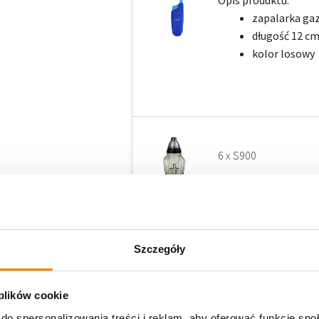
zapalarka ga
długość 12 cm
kolor losowy
6 x S900
6 x Wkład parafino
Szczegóły
Cechy prod
 plików cookie
czas palenia:
do spersonalizowania treści i reklam, aby oferować funkcje sp