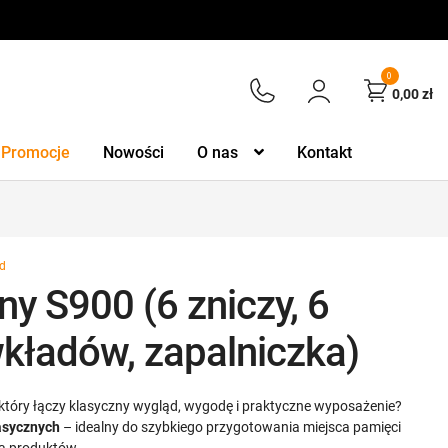
0
0,00
zł
Promocje
Nowości
O nas
Kontakt
ad
y S900 (6 zniczy, 6
kładów, zapalniczka)
tóry łączy klasyczny wygląd, wygodę i praktyczne wyposażenie?
asycznych
– idealny do szybkiego przygotowania miejsca pamięci