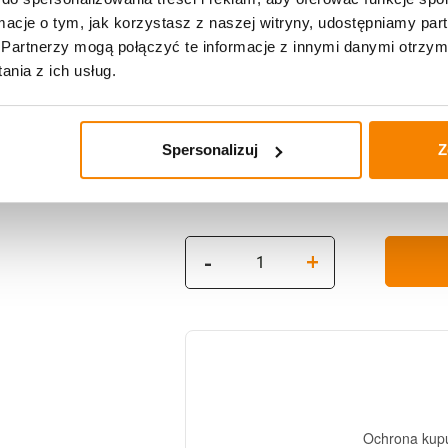
typ wkładu: p
ormacje o tym, jak korzystasz z naszej witryny, udostępniamy p
wkłady wypala
Partnerzy mogą połączyć te informacje z innymi danymi otrzym
brak kopcenia
nia z ich usług.
wysokość 17,
średnica 5,6 
Spersonalizuj
Z
ilość
-
+
Zestaw
Nagrobny
S900
(6
zniczy,
6
dodatkowych
wkładów,