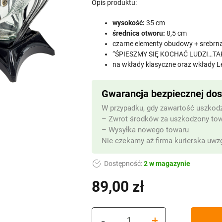
Opis produktu:
wysokość:
35 cm
średnica otworu:
8,5 cm
czarne elementy obudowy + srebrna
“ŚPIESZMY SIĘ KOCHAĆ LUDZI…T
na wkłady klasyczne oraz wkłady L
Gwarancja bezpiecznej do
W przypadku, gdy zawartość uszkodz
– Zwrot środków za uszkodzony to
– Wysyłka nowego towaru
Nie czekamy aż firma kurierska uwzg
Dostępność:
2 w magazynie
89,00
zł
ilość
-
+