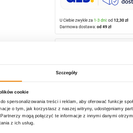
U Ciebie zwykle za
1-3 dni
: od
12,30 zł
Darmowa dostawa:
od 49 zł
Metody płatności
Szczegóły
Potrzebujesz większą ilość? Zapr
 plików cookie
do spersonalizowania treści i reklam, aby oferować funkcje sp
Specyfikacja
ormacje o tym, jak korzystasz z naszej witryny, udostępniamy p
Partnerzy mogą połączyć te informacje z innymi danymi otrzym
nia z ich usług.
Opinie klientów