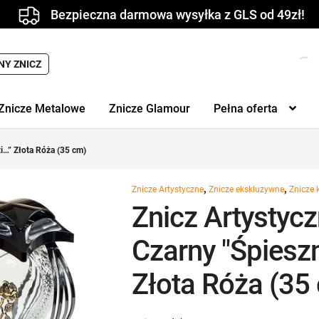
Bezpieczna darmowa wysyłka z GLS od 49zł!
NY ZNICZ
Znicze Metalowe
Znicze Glamour
Pełna oferta
i…” Złota Róża (35 cm)
,
,
Znicze Artystyczne
Znicze ekskluzywne
Znicze 
Znicz Artystyc
Czarny "Śpieszm
Złota Róża (35