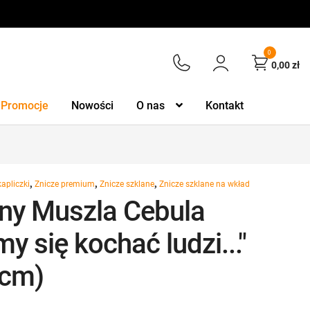
0
0,00
zł
Promocje
Nowości
O nas
Kontakt
,
,
,
kapliczki
Znicze premium
Znicze szklane
Znicze szklane na wkład
zny Muszla Cebula
y się kochać ludzi..."
 cm)