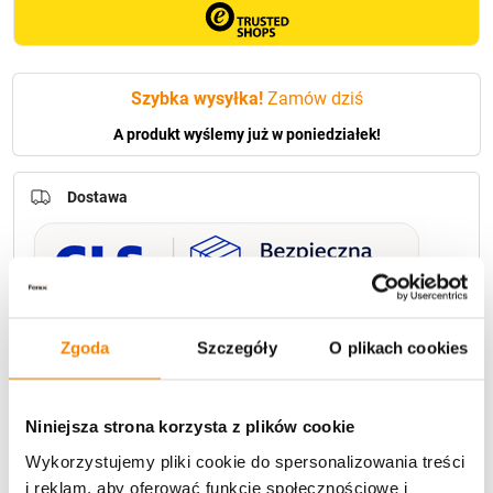
Szybka wysyłka!
Zamów dziś
A produkt wyślemy już w poniedziałek!
Dostawa
U Ciebie zwykle za
1-3 dni
: od
12,30 zł
Zgoda
Szczegóły
O plikach cookies
Darmowa dostawa:
od 49 zł
Niniejsza strona korzysta z plików cookie
Metody płatności
Wykorzystujemy pliki cookie do spersonalizowania treści
i reklam, aby oferować funkcje społecznościowe i