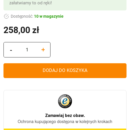
załatwiamy to od ręki!
Dostępność:
10 w magazynie
258,00
zł
ilość
-
+
Znicz
Artystyczny
Witraż
DODAJ DO KOSZYKA
KARAFA
GOLD/BLACK
-
Czarny
Kryształ
(36
cm)