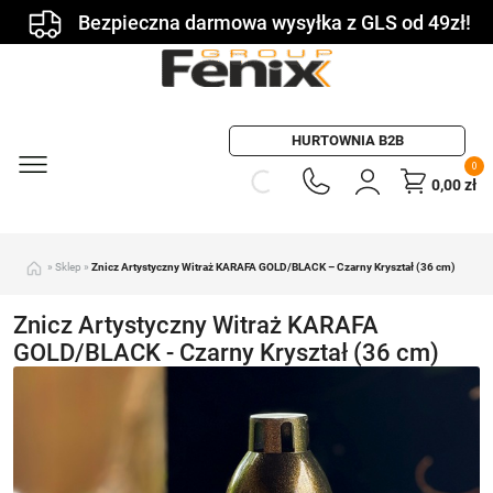
Bezpieczna darmowa wysyłka z GLS od 49zł!
HURTOWNIA B2B
0
0,00
zł
»
Sklep
»
Znicz Artystyczny Witraż KARAFA GOLD/BLACK – Czarny Kryształ (36 cm)
Znicz Artystyczny Witraż KARAFA
GOLD/BLACK - Czarny Kryształ (36 cm)