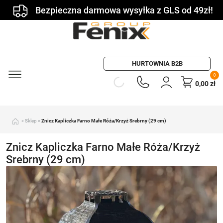
Bezpieczna darmowa wysyłka z GLS od 49zł!
HURTOWNIA B2B
0
0,00
zł
»
Sklep
»
Znicz Kapliczka Farno Małe Róża/Krzyż Srebrny (29 cm)
Znicz Kapliczka Farno Małe Róża/Krzyż
Srebrny (29 cm)