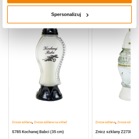
Spersonalizuj
,
,
Znicze szklane
Znicze szklane na wkład
Znicze szklane
Znicze szklane 
S785 Kochanej Babci (35 cm)
Znicz szklany Z273P (2