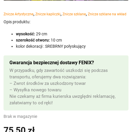
,
,
,
Znicze Artystyczne
Znicze kapliczki
Znicze szklane
Znicze szklane na wkład
Opis produktu:
wysokość:
29 cm
szerokość otworu:
10 cm
kolor dekoracji : SREBRNY połyskujący
Gwarancja bezpiecznej dostawy FENIX?
W przypadku, gdy zawartość uszkodzi się podczas
transportu, oferujemy dwa rozwiązania:
– Zwrot środków za uszkodzony towar
– Wysyłka nowego towaru
Nie czekamy aż firma kurierska uwzględni reklamację,
załatwiamy to od ręki!
Brak w magazynie
75,50
zł