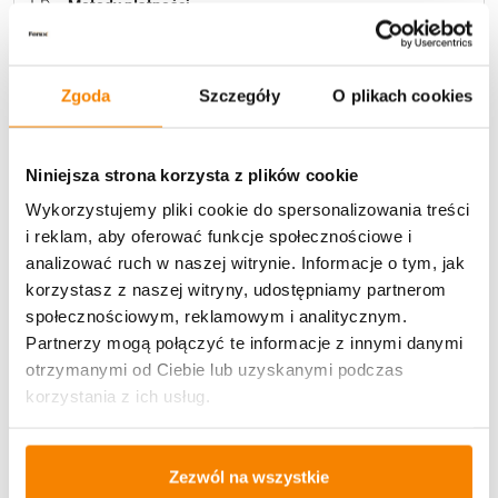
Metody płatności
Zgoda
Szczegóły
O plikach cookies
Niniejsza strona korzysta z plików cookie
Potrzebujesz większą ilość? Zapraszamy do naszej
Wykorzystujemy pliki cookie do spersonalizowania treści
hurtownii
Przejdź do hurtowni B2B
i reklam, aby oferować funkcje społecznościowe i
analizować ruch w naszej witrynie. Informacje o tym, jak
korzystasz z naszej witryny, udostępniamy partnerom
Specyfikacja
społecznościowym, reklamowym i analitycznym.
Partnerzy mogą połączyć te informacje z innymi danymi
otrzymanymi od Ciebie lub uzyskanymi podczas
Opinie klientów
korzystania z ich usług.
Więcej z kategorii Znicze szklane
Zezwól na wszystkie