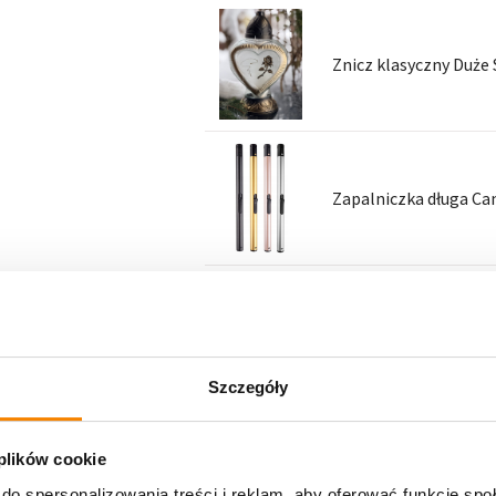
Znicz klasyczny Duże
Zapalniczka długa Ca
Wkład parafinowy FEN
Szczegóły
 plików cookie
Specyfikacja
do spersonalizowania treści i reklam, aby oferować funkcje sp