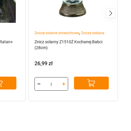
,
Znicze solarne zmierzchowe
Znicze szklane
pr
 Ratan+
Znicz solarny Z1510Ż Kochanej Babci
Ka
(28cm)
Cz
26,99
zł
8
P
A
c
c
w
w
1
80