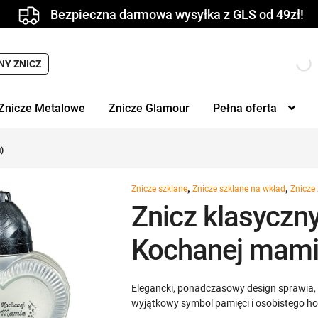
Bezpieczna darmowa wysyłka z GLS od 49zł!
Wyszukiwarka
NY ZNICZ
produktów
Znicze Metalowe
Znicze Glamour
Pełna oferta
)
,
,
Znicze szklane
Znicze szklane na wkład
Znicze 
Znicz klasyczn
Kochanej mam
Elegancki, ponadczasowy design sprawia, ż
wyjątkowy symbol pamięci i osobistego ho