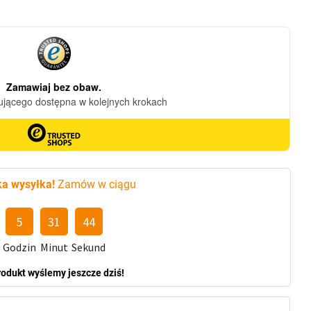
a wysyłka!
Zamów w ciągu
5
31
42
Godzin
Minut
Sekund
rodukt wyślemy jeszcze dziś!