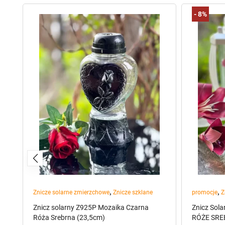
-
8%
,
,
ty
Znicze solarne zmierzchowe
Znicze szklane
promocje
Z
Znicz solarny Z925P Mozaika Czarna
Znicz Sola
Róża Srebrna (23,5cm)
RÓŻE SRE