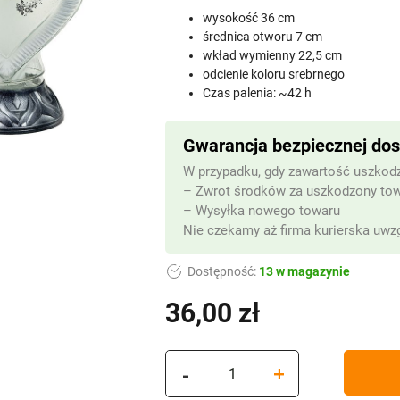
wysokość 36 cm
średnica otworu 7 cm
wkład wymienny 22,5 cm
odcienie koloru srebrnego
Czas palenia: ~42 h
Gwarancja bezpiecznej do
W przypadku, gdy zawartość uszkodz
– Zwrot środków za uszkodzony to
– Wysyłka nowego towaru
Nie czekamy aż firma kurierska uwzg
Dostępność:
13 w magazynie
36,00
zł
(z VAT)
ilość
-
+
Znicz