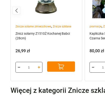
,
,
Znicze solarne zmierzchowe
Znicze szklane
promocje
Z
Znicz solarny Z1510Ż Kochanej Babci
Kapliczka
(28cm)
Czarna Se
26,99
zł
80,00
zł
Pierwot
Aktualn
cena
cena
wynosiła
wynosi:
149,00 z
80,00 zł.
Więcej z kategorii Znicze szk