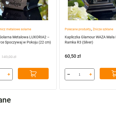
,
nicz metalowe solarne
Polecane produkty
Znicze szklane
 Solarna Metalowa LUXORIA2 –
Kapliczka Glamour WAZA Mała
rce Spoczywaj w Pokoju (22 cm)
Ramka R3 (Silver)
60,50
zł
149,00
zł
na
a
:
ł.
lane