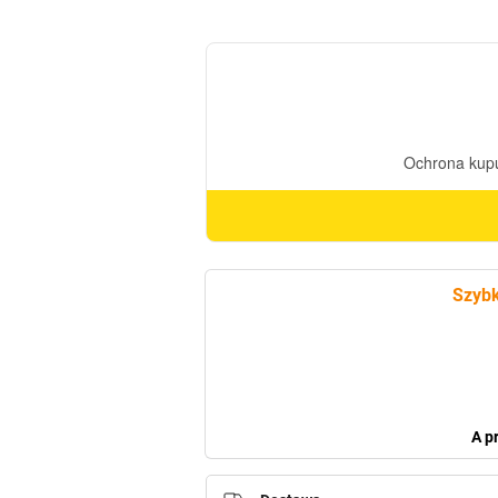
klasyczny
Duże
Serce
ZSE9
Kochanej
mamie
SREBRNE
(36cm)
Szybk
A p