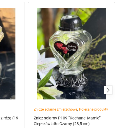
,
Znicze solarne zmierzchowe
Polecane produkty
Zn
 z różą (19
Znicz solarny P109 “Kochanej Mamie”
Zn
Ciepłe światło Czarny (28,5 cm)
(2