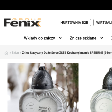
HURTOWNIA B2B
WIRTUAL
Wkłady do zniczy
Znicze szklane
»
Sklep
»
Znicz klasyczny Duże Serce ZSE9 Kochanej mamie SREBRNE (36cm