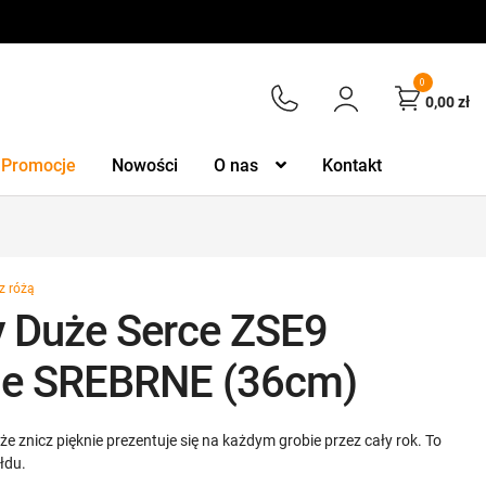
0
0,00
zł
Promocje
Nowości
O nas
Kontakt
z różą
y Duże Serce ZSE9
ie SREBRNE (36cm)
e znicz pięknie prezentuje się na każdym grobie przez cały rok. To
łdu.