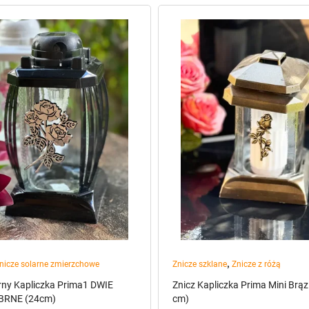
,
nicze solarne zmierzchowe
Znicze szklane
Znicze z różą
rny Kapliczka Prima1 DWIE
Znicz Kapliczka Prima Mini Brąz
BRNE (24cm)
cm)