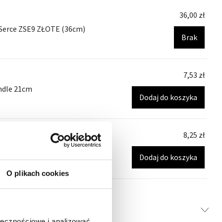
36,00
zł
 Serce ZSE9 ZŁOTE (36cm)
Brak
7,53
zł
ndle 21cm
Dodaj do koszyka
8,25
zł
IX 7 (6dni)
Dodaj do koszyka
O plikach cookies
ołecznościowe i analizować