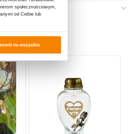
artnerom społecznościowym,
anymi od Ciebie lub
ezwól na wszystkie
-