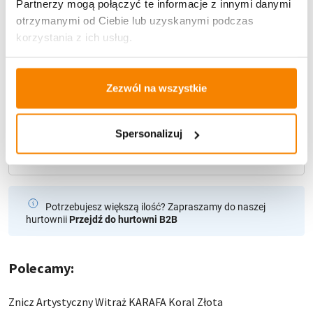
Partnerzy mogą połączyć te informacje z innymi danymi
otrzymanymi od Ciebie lub uzyskanymi podczas
U Ciebie zwykle za
1-3 dni
: od
12,30 zł
korzystania z ich usług.
Darmowa dostawa:
od 49 zł
Metody płatności
Zezwól na wszystkie
Spersonalizuj
Potrzebujesz większą ilość? Zapraszamy do naszej
hurtownii
Przejdź do hurtowni B2B
Polecamy:
Znicz Artystyczny Witraż KARAFA Koral Złota