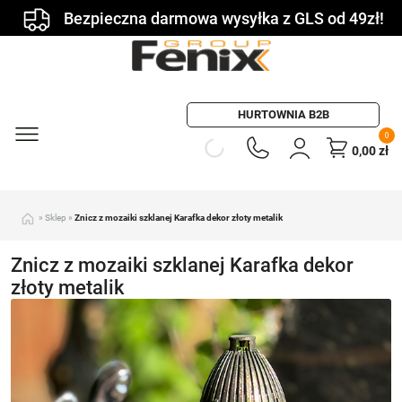
Bezpieczna darmowa wysyłka z GLS od 49zł!
HURTOWNIA B2B
0
0,00
zł
»
Sklep
»
Znicz z mozaiki szklanej Karafka dekor złoty metalik
Znicz z mozaiki szklanej Karafka dekor
złoty metalik