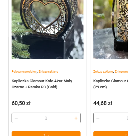
,
,
Polecane produkty
Znicze szklane
Znicze szklane
Znicze premiu
Kapliczka Glamour Koło Ażur Mały
Kapliczka Glamour Quat
Czarne + Ramka R3 (Gold)
(29 cm)
60,50
zł
44,68
zł