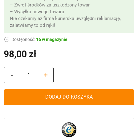
– Zwrot środków za uszkodzony towar
– Wysyłka nowego towaru
Nie czekamy aż firma kurierska uwzględni reklamację,
załatwiamy to od ręki!
Dostępność:
16 w magazynie
98,00
zł
(z VAT)
ilość
-
+
Znicz
z
mozaiki
DODAJ DO KOSZYKA
szklanej
Karafka
dekor
złoty
metalik