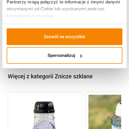
Partnerzy mogą połączyć te informacje z innymi danymi
Potrzebujesz większą ilość? Zapraszamy do naszej
otrzymanymi od Ciebie lub uzyskanymi podczas
hurtownii
Przejdź do hurtowni B2B
korzystania z ich usług.
Zezwól na wszystkie
Specyfikacja
Opinie klientów
Spersonalizuj
Więcej z kategorii Znicze szklane