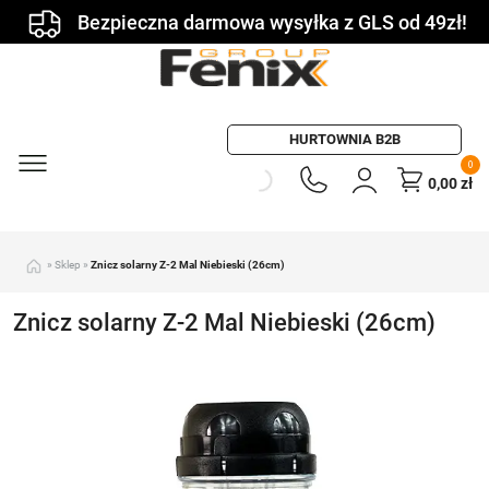
Bezpieczna darmowa wysyłka z GLS od 49zł!
HURTOWNIA B2B
0
0,00
zł
»
Sklep
»
Znicz solarny Z-2 Mal Niebieski (26cm)
Znicz solarny Z-2 Mal Niebieski (26cm)