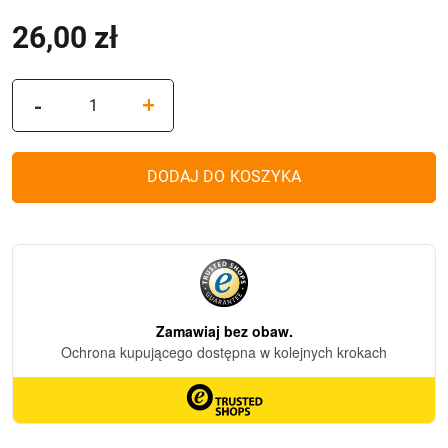
26,00
zł
(z VAT)
ilość
-
+
Znicz
solarny
Z-
DODAJ DO KOSZYKA
2
Mal
Niebieski
(26cm)