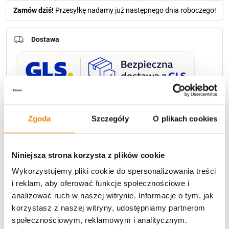
Zamów dziś!
Przesyłkę nadamy już następnego dnia roboczego!
Dostawa
U Ciebie zwykle za
1-3 dni
: od
12,30 zł
Zgoda
Szczegóły
O plikach cookies
Darmowa dostawa:
od 49 zł
Metody płatności
Niniejsza strona korzysta z plików cookie
Wykorzystujemy pliki cookie do spersonalizowania treści
i reklam, aby oferować funkcje społecznościowe i
analizować ruch w naszej witrynie. Informacje o tym, jak
korzystasz z naszej witryny, udostępniamy partnerom
społecznościowym, reklamowym i analitycznym.