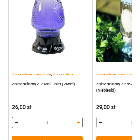
,
,
Znicze solarne zmierzchowe
Znicze szklane
Znicze solarne zmierzchowe
Zn
Znicz solarny Z-2 Mal Fiolet (26cm)
Znicz solarny ZP767 Bia
(Niebieski)
26,00
zł
29,00
zł