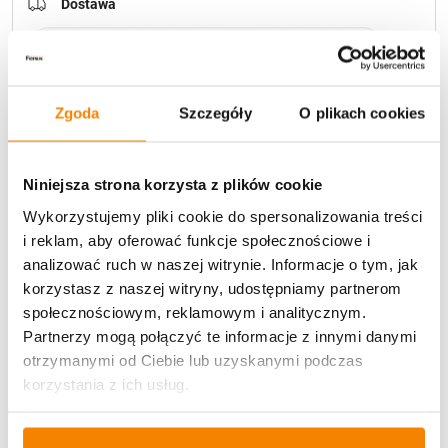
Dostawa
Zgoda
Szczegóły
O plikach cookies
U Ciebie zwykle za
1-3 dni
: od
12,30 zł
Darmowa dostawa:
od 49 zł
Niniejsza strona korzysta z plików cookie
Wykorzystujemy pliki cookie do spersonalizowania treści
Metody płatności
i reklam, aby oferować funkcje społecznościowe i
analizować ruch w naszej witrynie. Informacje o tym, jak
korzystasz z naszej witryny, udostępniamy partnerom
społecznościowym, reklamowym i analitycznym.
Partnerzy mogą połączyć te informacje z innymi danymi
otrzymanymi od Ciebie lub uzyskanymi podczas
korzystania z ich usług.
Potrzebujesz większą ilość? Zapraszamy do naszej
hurtownii
Przejdź do hurtowni B2B