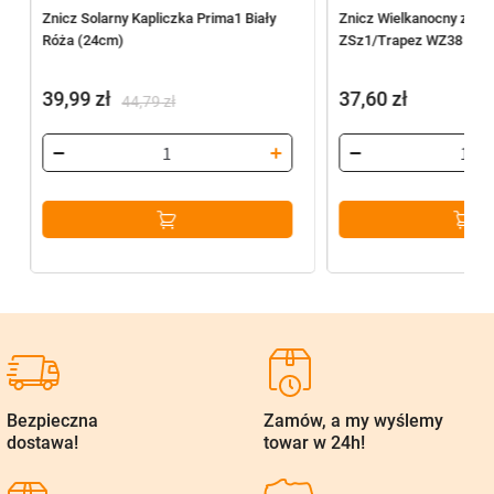
Znicz Solarny Kapliczka Prima1 Biały
Znicz Wielkanocny z wk
Róża (24cm)
ZSz1/Trapez WZ38 (29
39,99
zł
37,60
zł
44,79
zł
Pierwotna
Aktualna
cena
cena
wynosiła:
wynosi:
44,79 zł.
39,99 zł.
Bezpieczna
Zamów, a my wyślemy
dostawa!
towar w 24h!