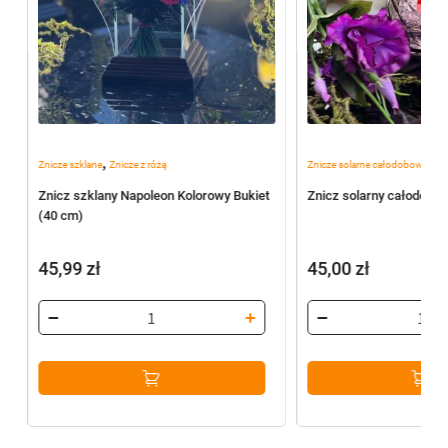
,
,
Znicze szklane
Znicze z różą
Znicze solarne całodobowe
Zn
0
Znicz szklany Napoleon Kolorowy Bukiet
Znicz solarny całodobow
(40 cm)
45,99
zł
45,00
zł