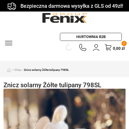
Bezpieczna darmowa wysyłka z GLS od 49zł!
HURTOWNIA B2B
0
0,00
zł
»
Sklep
»
Znicz solarny Żółte tulipany 798SL
Znicz solarny Żółte tulipany 798SL