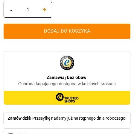
ilość
-
+
Znicz
solarny
Żółte
DODAJ DO KOSZYKA
tulipany
798SL
Zamów dziś!
Przesyłkę nadamy już następnego dnia roboczego!