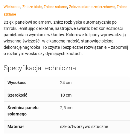
,
,
,
,
Wielkanoc
Znicze białe
Znicze solarne
Znicze solarne zmierzchowe
Znicze
szklane
Dzięki panelowi solarnemu znicz rozbłyska automatycznie po
zmroku, emitując delikatne, nastrojowe światło bez konieczności
pamiętania o wymianie wkładów. Kolorowe tulipany wprowadzają
wiosenną świeżość i wielkanocną radość, stanowiąc piękną
dekorację nagrobka. To czyste i bezpieczne rozwiązanie – zapomnij
o rozlanym wosku czy dymiących knotach.
Specyfikacja techniczna
Wysokość
24 cm
Szerokość
10 cm
Średnica panelu
2,5 cm
solarnego
Materiał
szkło/tworzywo sztuczne