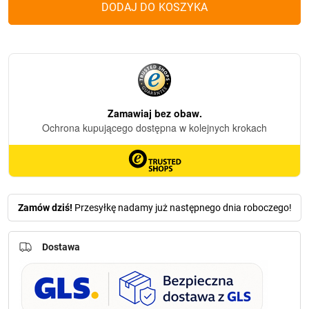
DODAJ DO KOSZYKA
szklana
Flakon
X
Witrażowy
Złoty
Zamów dziś!
Przesyłkę nadamy już następnego dnia roboczego!
Dostawa