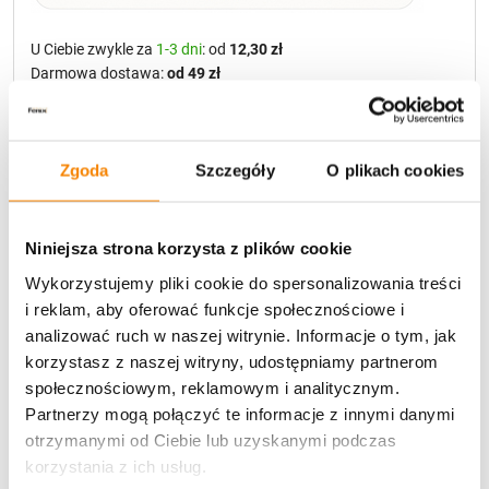
U Ciebie zwykle za
1-3 dni
: od
12,30 zł
Darmowa dostawa:
od 49 zł
Metody płatności
Zgoda
Szczegóły
O plikach cookies
Niniejsza strona korzysta z plików cookie
Wykorzystujemy pliki cookie do spersonalizowania treści
i reklam, aby oferować funkcje społecznościowe i
analizować ruch w naszej witrynie. Informacje o tym, jak
Potrzebujesz większą ilość? Zapraszamy do naszej
hurtownii
Przejdź do hurtowni B2B
korzystasz z naszej witryny, udostępniamy partnerom
społecznościowym, reklamowym i analitycznym.
Partnerzy mogą połączyć te informacje z innymi danymi
otrzymanymi od Ciebie lub uzyskanymi podczas
Specyfikacja
korzystania z ich usług.