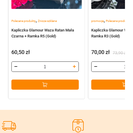
,
,
Polecane produkty
Znicze szklane
promocje
Polecane produkty
Kapliczka Glamour Waza Ratan Mała
Kapliczka Glamour WAZ
Czarna + Ramka R5 (Gold)
Ramka R3 (Gold)
60,50
zł
70,00
zł
73,90
zł
Pierwotna
Aktualna
cena
cena
wynosiła:
wynosi:
73,90 zł.
70,00 zł.