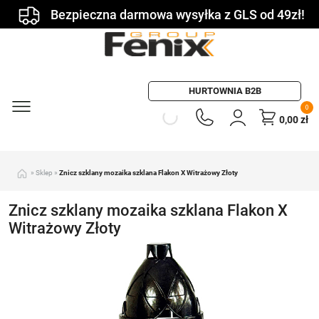
Bezpieczna darmowa wysyłka z GLS od 49zł!
HURTOWNIA B2B
0
0,00
zł
»
Sklep
»
Znicz szklany mozaika szklana Flakon X Witrażowy Złoty
Znicz szklany mozaika szklana Flakon X
Witrażowy Złoty