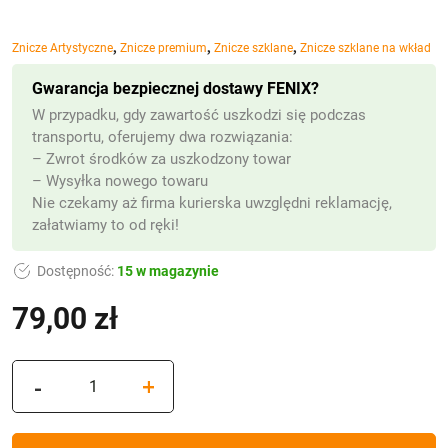
,
,
,
Znicze Artystyczne
Znicze premium
Znicze szklane
Znicze szklane na wkład
Gwarancja bezpiecznej dostawy FENIX?
W przypadku, gdy zawartość uszkodzi się podczas
transportu, oferujemy dwa rozwiązania:
– Zwrot środków za uszkodzony towar
– Wysyłka nowego towaru
Nie czekamy aż firma kurierska uwzględni reklamację,
załatwiamy to od ręki!
Dostępność:
15 w magazynie
79,00
zł
(z VAT)
ilość
-
+
Znicz
szklany
mozaika