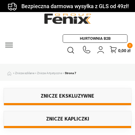
Bezpieczna darmowa wysyłka z GLS od 49zł!
HURTOWNIA B2B
0
0,00
zł
»
Znicze szklane
»
Znicze Artystyczne
»
Strona 7
ZNICZE EKSKLUZYWNE
ZNICZE KAPLICZKI