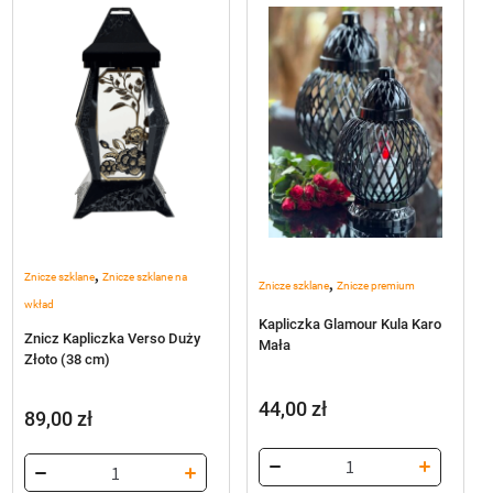
,
Znicze szklane
Znicze szklane na
,
Znicze szklane
Znicze premium
wkład
Kapliczka Glamour Kula Karo
Znicz Kapliczka Verso Duży
Mała
Złoto (38 cm)
44,00
zł
89,00
zł