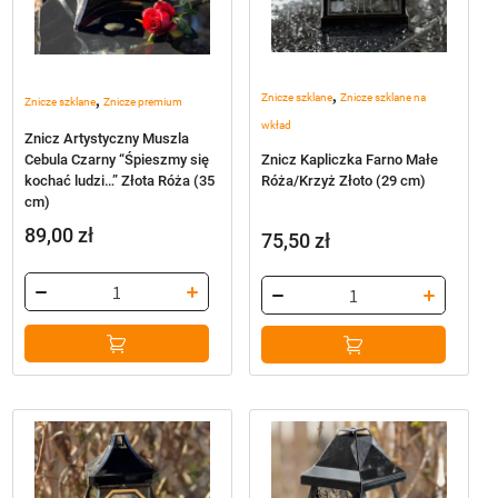
,
,
Znicze szklane
Znicze szklane na
Znicze szklane
Znicze premium
wkład
Znicz Artystyczny Muszla
Znicz Kapliczka Farno Małe
Cebula Czarny “Śpieszmy się
Róża/Krzyż Złoto (29 cm)
kochać ludzi…” Złota Róża (35
cm)
89,00
zł
75,50
zł