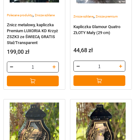
,
,
Polecane produkty
Znicze szklane
Znicze szklane
Znicze premium
Znicz metalowy, kapliczka
Kapliczka Glamour Quatro
Premium LUXORIA KD Krzyż
ZŁOTY Mały (29 cm)
ZSZK3 ze ŚWIECĄ GRATIS
Stal/Transparent
44,68
zł
199,00
zł