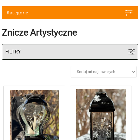
Kategorie
Znicze Artystyczne
Kolor
+
Czas spalenia
+
Wysokość cm
+
Cena
Materiał
+