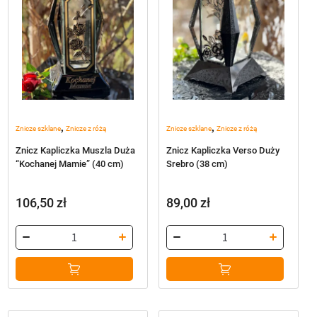
,
,
Znicze szklane
Znicze z różą
Znicze szklane
Znicze z różą
Znicz Kapliczka Muszla Duża
Znicz Kapliczka Verso Duży
“Kochanej Mamie” (40 cm)
Srebro (38 cm)
106,50
zł
89,00
zł