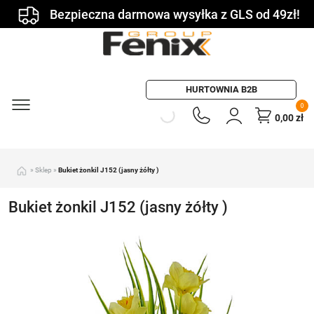
Bezpieczna darmowa wysyłka z GLS od 49zł!
HURTOWNIA B2B
0
0,00
zł
»
Sklep
»
Bukiet żonkil J152 (jasny żółty )
Bukiet żonkil J152 (jasny żółty )