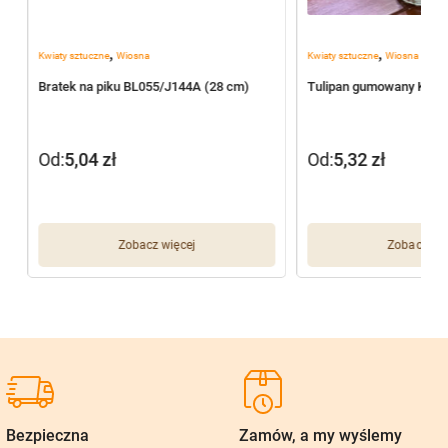
,
,
Kwiaty sztuczne
Wiosna
Kwiaty sztuczne
Wiosna
Bratek na piku BL055/J144A (28 cm)
Tulipan gumowany K25 
Od:
5,04
zł
Od:
5,32
zł
Zobacz więcej
Zobacz wię
Bezpieczna
Zamów, a my wyślemy