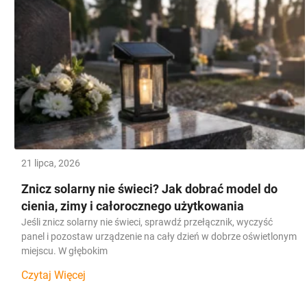
21 lipca, 2026
Znicz solarny nie świeci? Jak dobrać model do
cienia, zimy i całorocznego użytkowania
Jeśli znicz solarny nie świeci, sprawdź przełącznik, wyczyść
panel i pozostaw urządzenie na cały dzień w dobrze oświetlonym
miejscu. W głębokim
Czytaj Więcej