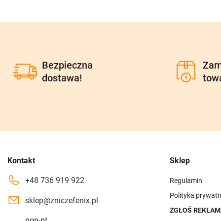
Bezpieczna
Zam
dostawa!
tow
Kontakt
Sklep
+48 736 919 922
Regulamin
Polityka prywatn
sklep@zniczefenix.pl
ZGŁOŚ REKLAM
pon-pt