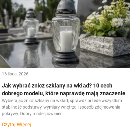
16 lipca, 2026
Jak wybrać znicz szklany na wkład? 10 cech
dobrego modelu, które naprawdę mają znaczenie
Wybierając znicz szklany na wkład, sprawdź przede wszystkim
stabilność podstawy, wymiary wnętrza i sposób zdejmowania
pokrywy. Dobry model powinien
Czytaj Więcej