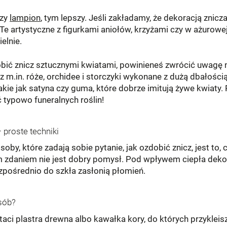
szy
lampion
, tym lepszy. Jeśli zakładamy, że dekoracją znic
 artystyczne z figurkami aniołów, krzyżami czy w ażurowej
elnie.
dobić znicz sztucznymi kwiatami, powinieneś zwrócić uwagę 
 m.in. róże, orchidee i storczyki wykonane z dużą dbałością
takie jak satyna czy guma, które dobrze imitują żywe kwiaty. 
 typowo funeralnych roślin!
 proste techniki
oby, które zadają sobie pytanie, jak ozdobić znicz, jest to,
m zdaniem nie jest dobry pomysł. Pod wpływem ciepła dek
zpośrednio do szkła zasłonią płomień.
sób?
ci plastra drewna albo kawałka kory, do których przykleisz