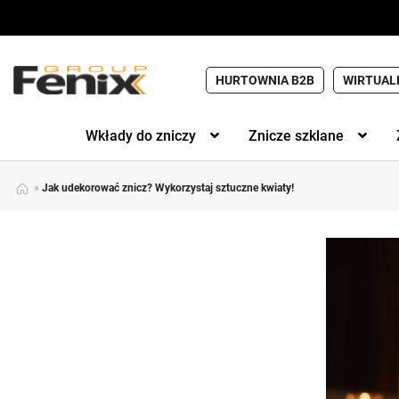
HURTOWNIA B2B
WIRTUAL
Wkłady do zniczy
Znicze szklane
»
Jak udekorować znicz? Wykorzystaj sztuczne kwiaty!