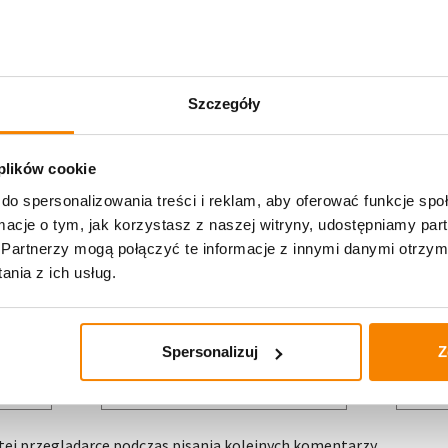
nie opublikowany.
Wymagane pola są oznaczone
*
Szczegóły
 plików cookie
do spersonalizowania treści i reklam, aby oferować funkcje sp
ormacje o tym, jak korzystasz z naszej witryny, udostępniamy p
Partnerzy mogą połączyć te informacje z innymi danymi otrzym
nia z ich usług.
Adres e-mail
*
Witryn
Spersonalizuj
Z
ej przeglądarce podczas pisania kolejnych komentarzy.