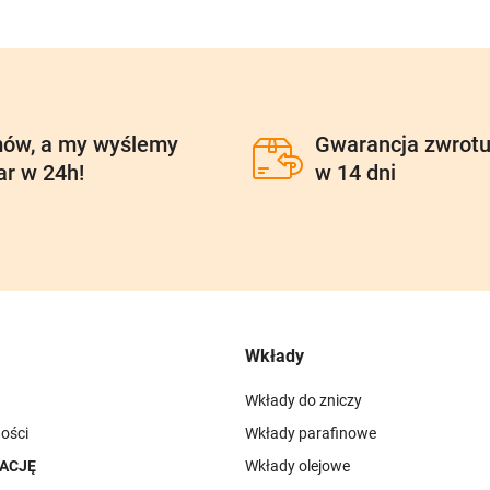
ów, a my wyślemy
Gwarancja zwrot
ar w 24h!
w 14 dni
Wkłady
Wkłady do zniczy
ości
Wkłady parafinowe
ACJĘ
Wkłady olejowe