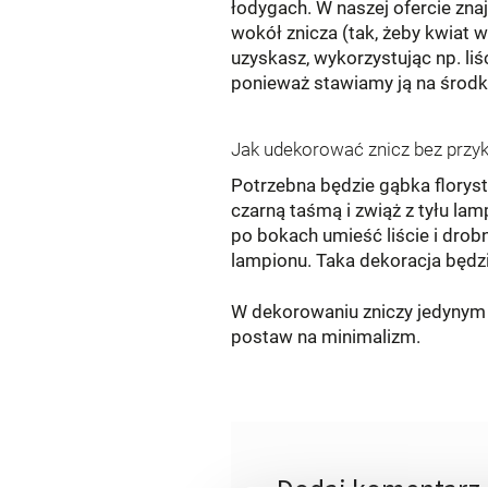
łodygach. W naszej ofercie znaj
wokół znicza (tak, żeby kwiat 
uzyskasz, wykorzystując np. liś
ponieważ stawiamy ją na środk
Jak udekorować znicz bez przyk
Potrzebna będzie gąbka floryst
czarną taśmą i zwiąż z tyłu la
po bokach umieść liście i drob
lampionu. Taka dekoracja będzi
W dekorowaniu zniczy jedynym o
postaw na minimalizm.