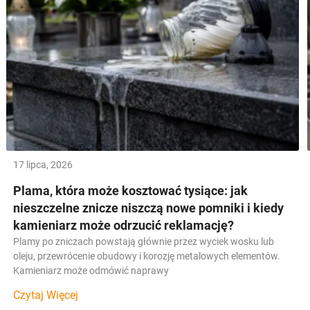
17 lipca, 2026
Plama, która może kosztować tysiące: jak
nieszczelne znicze niszczą nowe pomniki i kiedy
kamieniarz może odrzucić reklamację?
Plamy po zniczach powstają głównie przez wyciek wosku lub
oleju, przewrócenie obudowy i korozję metalowych elementów.
Kamieniarz może odmówić naprawy
Czytaj Więcej