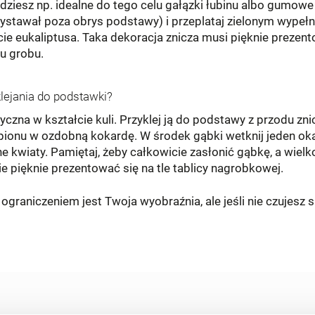
dziesz np. idealne do tego celu gałązki łubinu albo gumowe 
wystawał poza obrys podstawy) i przeplataj zielonym wypełn
cie eukaliptusa. Taka dekoracja znicza musi pięknie prezent
u grobu.
lejania do podstawki?
yczna w kształcie kuli. Przyklej ją do podstawy z przodu z
mpionu w ozdobną kokardę. W środek gąbki wetknij jeden oka
ne kwiaty. Pamiętaj, żeby całkowicie zasłonić gąbkę, a wiel
e pięknie prezentować się na tle tablicy nagrobkowej.
graniczeniem jest Twoja wyobraźnia, ale jeśli nie czujesz s