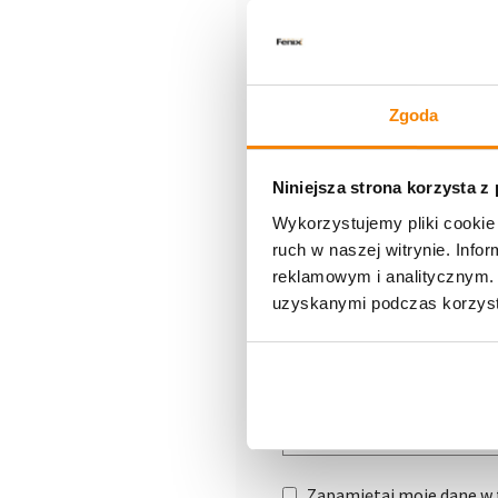
Dodaj komentarz
Twój adres e-mail nie zosta
Komentarz
*
Zgoda
Niniejsza strona korzysta z
Wykorzystujemy pliki cookie 
ruch w naszej witrynie. Inf
reklamowym i analitycznym. 
uzyskanymi podczas korzysta
Nazwa
*
Zapamiętaj moje dane w t