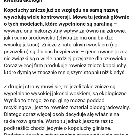
kwestia ekologii
Kopciuchy znicze już ze względu na samą nazwę
wywołują wiele kontrowersji. Mowa tu jednak głównie
o tych modelach, które wypełnione są parafiną
–
wywiera ona niekorzystny wpływ zarówno na zdrowie,
jak i samo środowisko (chyba że ma ona bardzo
wysoką jakość). Znicze z naturalnym woskiem (np.
pszczelim) są dla nas bezpieczne – generowane przez
nie związki są o wiele bardziej przyjazne dla człowieka.
Coraz więcej firm produkuje również znicze kopciuchy,
które dymią w znacznie mniejszym stopniu niż kiedyś.
Z drugiej strony mówi się, że jeżeli takie znicze są
wypełnione wysokiej jakości woskiem, są ekologiczne.
Wynika to z tego, że np. glinę można poddać
recyklingowi, jest to również materiał biodegradowalny.
Dlatego coraz więcej osób decyduje się właśnie na
takie rozwiązanie. Warto tu jednak jeszcze raz to
podkreślić: chodzi jedynie o kopciuchy gliniane.
Dodajmy, że takie znicze można stosować wielokrotnie,