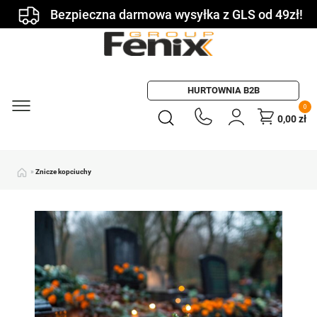
Bezpieczna darmowa wysyłka z GLS od 49zł!
HURTOWNIA B2B
0
0,00
zł
»
Znicze kopciuchy