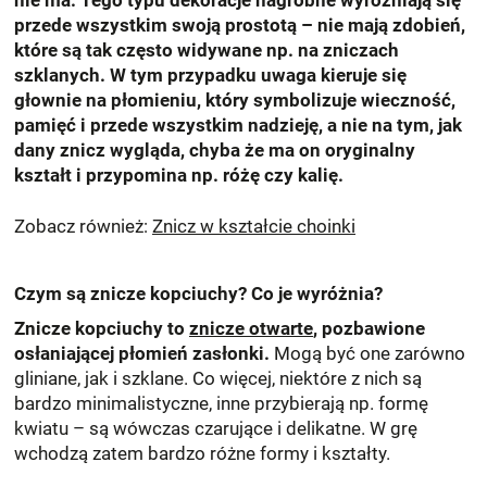
nie ma. Tego typu dekoracje nagrobne wyróżniają się
przede wszystkim swoją prostotą – nie mają zdobień,
które są tak często widywane np. na zniczach
szklanych. W tym przypadku uwaga kieruje się
głownie na płomieniu, który symbolizuje wieczność,
pamięć i przede wszystkim nadzieję, a nie na tym, jak
dany znicz wygląda, chyba że ma on oryginalny
kształt i przypomina np. różę czy kalię.
Zobacz również:
Znicz w kształcie choinki
Czym są znicze kopciuchy? Co je wyróżnia?
Znicze kopciuchy to
znicze otwarte
, pozbawione
osłaniającej płomień zasłonki.
Mogą być one zarówno
gliniane, jak i szklane. Co więcej, niektóre z nich są
bardzo minimalistyczne, inne przybierają np. formę
kwiatu – są wówczas czarujące i delikatne. W grę
wchodzą zatem bardzo różne formy i kształty.