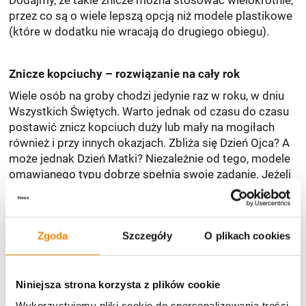
przez co są o wiele lepszą opcją niż modele plastikowe
(które w dodatku nie wracają do drugiego obiegu).
Znicze kopciuchy – rozwiązanie na cały rok
Wiele osób na groby chodzi jedynie raz w roku, w dniu
Wszystkich Świętych. Warto jednak od czasu do czasu
postawić znicz kopciuch duży lub mały na mogiłach
również i przy innych okazjach. Zbliża się Dzień Ojca? A
może jednak Dzień Matki? Niezależnie od tego, modele
omawianego typu dobrze spełnią swoje zadanie. Jeżeli
posiadają one gruby knot, są dodatkowo odporne na
działanie wiatru.
Zgoda
Szczegóły
O plikach cookies
Przejrzyj ofertę sklepu
ZniczeFenix
i wybierz
znicze
idealne dla swoich bliskich.
Niniejsza strona korzysta z plików cookie
Wykorzystujemy pliki cookie do spersonalizowania treści