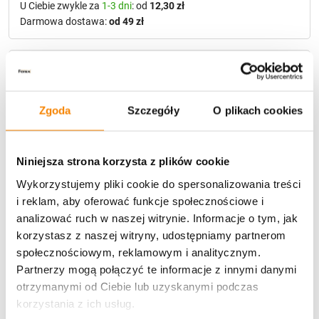
U Ciebie zwykle za
1-3 dni
: od
12,30 zł
Darmowa dostawa:
od 49 zł
Metody płatności
Zgoda
Szczegóły
O plikach cookies
Niniejsza strona korzysta z plików cookie
Wykorzystujemy pliki cookie do spersonalizowania treści
Potrzebujesz większą ilość? Zapraszamy do naszej
i reklam, aby oferować funkcje społecznościowe i
hurtownii
Przejdź do hurtowni B2B
analizować ruch w naszej witrynie. Informacje o tym, jak
korzystasz z naszej witryny, udostępniamy partnerom
społecznościowym, reklamowym i analitycznym.
Opis produktu
Partnerzy mogą połączyć te informacje z innymi danymi
otrzymanymi od Ciebie lub uzyskanymi podczas
Specyfikacja
korzystania z ich usług.