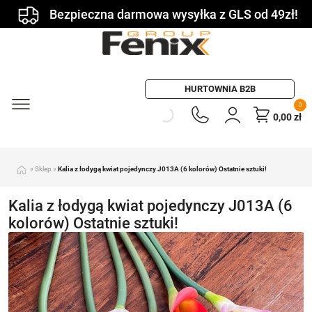
Bezpieczna darmowa wysyłka z GLS od 49zł!
HURTOWNIA B2B
0
0,00
zł
»
Sklep
»
Kalia z łodygą kwiat pojedynczy J013A (6 kolorów) Ostatnie sztuki!
Kalia z łodygą kwiat pojedynczy J013A (6
kolorów) Ostatnie sztuki!