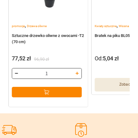
,
,
promocje
Drzewa oliwne
Kwiaty sztuczne
Wiosna
Sztuczne drzewko oliwne z owocami -T2
Bratek na piku BL055/J
(70 cm)
77,52
zł
Od:
5,04
zł
96,90
zł
Pierwotna
Aktualna
cena
cena
wynosiła:
wynosi:
Zobacz wię
96,90 zł.
77,52 zł.