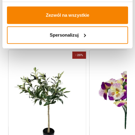
Opinie klientów
Zezwól na wszystkie
Więcej z kategorii Kwiaty sztuczne
Spersonalizuj
-
20%