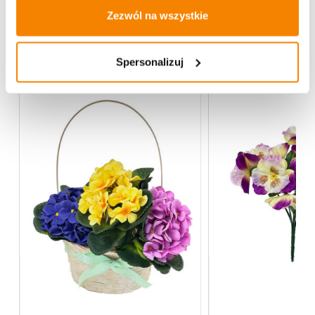
Zezwól na wszystkie
Więcej z kategorii Kwiaty sztuczne
Spersonalizuj
%