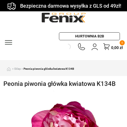
Bezpieczna darmowa wysyłka z GLS od 49zł!
HURTOWNIA B2B
0
0,00
zł
»
Sklep
»
Peonia piwonia główka kwiatowa K134B
Peonia piwonia główka kwiatowa K134B