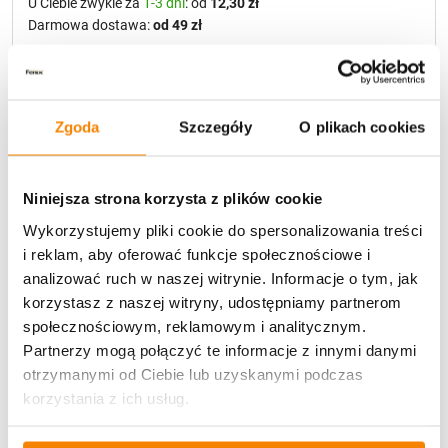
U Ciebie zwykle za
1-3 dni
: od
12,30 zł
Darmowa dostawa:
od 49 zł
Metody płatności
Zgoda
Szczegóły
O plikach cookies
Niniejsza strona korzysta z plików cookie
Wykorzystujemy pliki cookie do spersonalizowania treści
i reklam, aby oferować funkcje społecznościowe i
Potrzebujesz większą ilość? Zapraszamy do naszej
analizować ruch w naszej witrynie. Informacje o tym, jak
hurtownii
Przejdź do hurtowni B2B
korzystasz z naszej witryny, udostępniamy partnerom
społecznościowym, reklamowym i analitycznym.
Partnerzy mogą połączyć te informacje z innymi danymi
Specyfikacja
otrzymanymi od Ciebie lub uzyskanymi podczas
korzystania z ich usług.
Opinie klientów