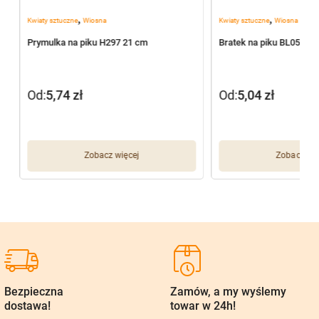
,
,
Kwiaty sztuczne
Wiosna
Kwiaty sztuczne
Wiosna
Prymulka na piku H297 21 cm
Bratek na piku BL055/J
Od:
5,74
zł
Od:
5,04
zł
Zobacz więcej
Zobacz wię
Bezpieczna
Zamów, a my wyślemy
dostawa!
towar w 24h!