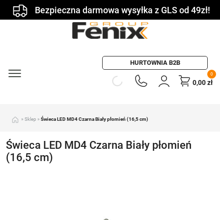
Bezpieczna darmowa wysyłka z GLS od 49zł!
HURTOWNIA B2B
0
0,00
zł
»
Sklep
»
Świeca LED MD4 Czarna Biały płomień (16,5 cm)
Świeca LED MD4 Czarna Biały płomień
(16,5 cm)