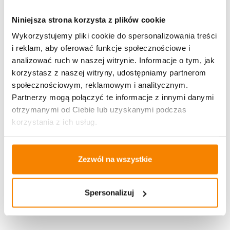
Wkład solarny do znicza 1/24/WSC Czerwony
Niniejsza strona korzysta z plików cookie
Wykorzystujemy pliki cookie do spersonalizowania treści
14,99
zł
i reklam, aby oferować funkcje społecznościowe i
Brak
analizować ruch w naszej witrynie. Informacje o tym, jak
korzystasz z naszej witryny, udostępniamy partnerom
społecznościowym, reklamowym i analitycznym.
Partnerzy mogą połączyć te informacje z innymi danymi
otrzymanymi od Ciebie lub uzyskanymi podczas
Opis produktu
korzystania z ich usług.
Specyfikacja
Zezwól na wszystkie
Opinie klientów
Spersonalizuj
Może spodoba się również…