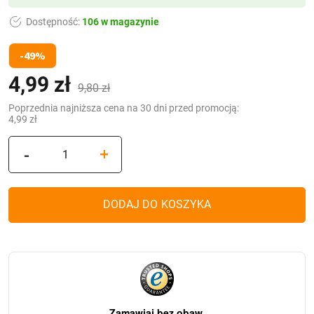
Dostępność:
106 w magazynie
-49%
4,99
zł
Pierwotna
Aktualna
9,80
zł
cena
cena
Poprzednia najniższa cena na 30 dni przed promocją:
4,99
zł
wynosiła:
wynosi:
ilość
-
+
9,80 zł.
4,99 zł.
Świeca
LED
MD4
DODAJ DO KOSZYKA
Czarna
Biały
płomień
(16,5
cm)