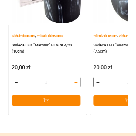
,
,
Wkłady do zniczy
Wkłady elektryczne
Wkłady do zniczy
Wkłady elekt
Świeca LED “Marmur” BLACK 4/23
Świeca LED “Marmur” B
(10cm)
(7,5cm)
20,00
zł
20,00
zł