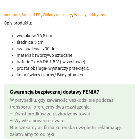
,
,
,
promocje
Świece LED
Wkłady do zniczy
Wkłady elektryczne
Opis produktu:
wysokość 16,5 cm
średnica 5 cm
cza spalenia ~90 dni
materiał: tworzywo sztuczne
baterie 2x AA R6 1,5 V ( w zestawie)
prosta obsługa- wystarczy przekręcić
kolor świecy czarny/ Biały płomień
Gwarancja bezpiecznej dostawy FENIX?
W przypadku, gdy zawartość uszkodzi się podczas
transportu, oferujemy dwa rozwiązania:
– Zwrot środków za uszkodzony towar
– Wysyłka nowego towaru
Nie czekamy aż firma kurierska uwzględni reklamację,
załatwiamy to od ręki!