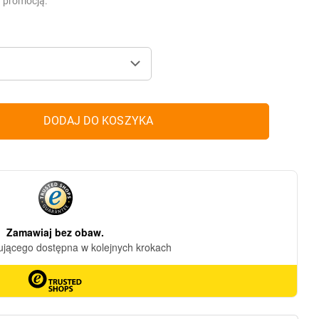
d promocją:
DODAJ DO KOSZYKA