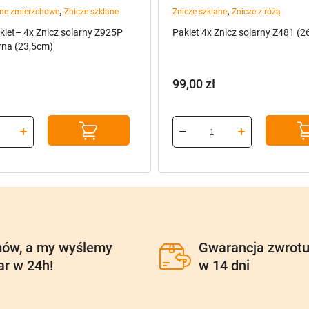
,
,
rne zmierzchowe
Znicze szklane
Znicze szklane
Znicze z różą
iet– 4x Znicz solarny Z925P
Pakiet 4x Znicz solarny Z481 (
rna (23,5cm)
99,00
zł
ów, a my wyślemy
Gwarancja zwrot
ar w 24h!
w 14 dni