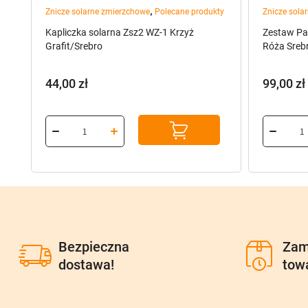
,
Znicze solarne zmierzchowe
Polecane produkty
Znicze sola
cm)
Kapliczka solarna Zsz2 WZ-1 Krzyż
Zestaw Pak
Grafit/Srebro
Róża Sreb
44,00
zł
99,00
zł
Bezpieczna
Zam
dostawa!
tow