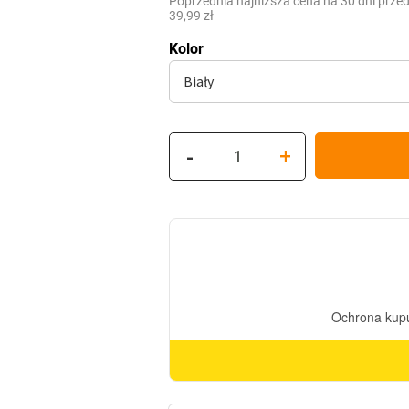
Poprzednia najniższa cena na 30 dni prze
39,99
zł
Kolor
ilość
-
+
Znicz
Solarny
Kapliczka
Prima1
DWIE
RÓŻE
SREBRNE
(24cm)