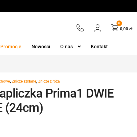
0
0,00
zł
Promocje
Nowości
O nas
Kontakt
,
,
zchowe
Znicze szklane
Znicze z różą
Kapliczka Prima1 DWIE
 (24cm)