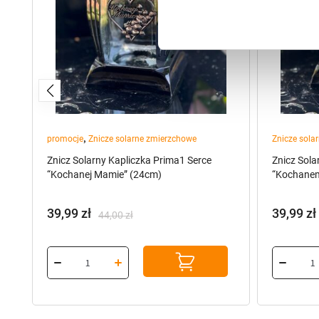
,
promocje
Znicze solarne zmierzchowe
Znicze sola
Znicz Solarny Kapliczka Prima1 Serce
Znicz Sola
“Kochanej Mamie” (24cm)
“Kochanem
39,99
zł
39,99
zł
44,00
zł
Pierwotna
Aktualna
cena
cena
wynosiła:
wynosi:
44,00 zł.
39,99 zł.