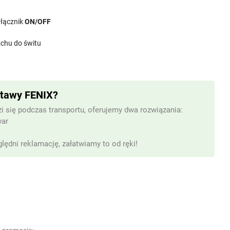
włącznik
ON/OFF
rzchu do świtu
stawy FENIX?
i się podczas transportu, oferujemy dwa rozwiązania:
war
lędni reklamację, załatwiamy to od ręki!