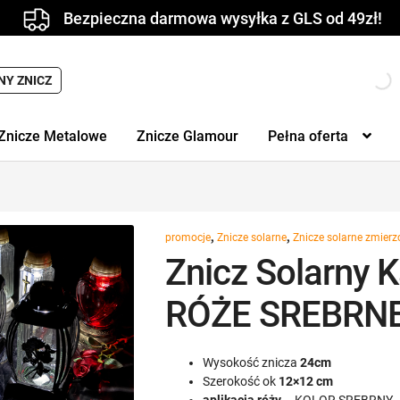
Bezpieczna darmowa wysyłka z GLS od 49zł!
NY ZNICZ
Znicze Metalowe
Znicze Glamour
Pełna oferta
,
,
promocje
Znicze solarne
Znicze solarne zmier
Znicz Solarny 
RÓŻE SREBRNE
Wysokość znicza
24cm
Szerokość ok
12×12 cm