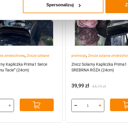
Spersonalizuj
Z
,
,
rne zmierzchowe
Znicze szklane
promocje
Znicze solarne zmierzch
rny Kapliczka Prima1 Serce
Znicz Solarny Kapliczka Prima1
u Tacie” (24cm)
SREBRNA RÓŻA (24cm)
39,99
zł
44,79
zł
Pierwotna
Aktualna
cena
cena
wynosiła:
wynosi:
44,79 zł.
39,99 zł.