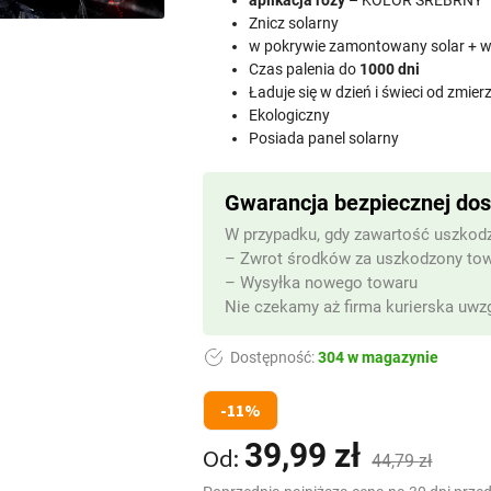
aplikacja róży
– KOLOR SREBRNY
Znicz solarny
w pokrywie zamontowany solar + 
Czas palenia do
1000 dni
Ładuje się w dzień i świeci od zmie
Ekologiczny
Posiada panel solarny
Gwarancja bezpiecznej do
W przypadku, gdy zawartość uszkodz
– Zwrot środków za uszkodzony to
– Wysyłka nowego towaru
Nie czekamy aż firma kurierska uwzg
Dostępność:
304 w magazynie
-11%
39,99
zł
Od:
44,79
zł