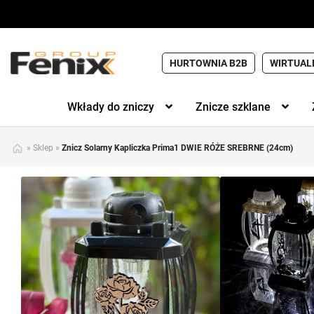
HURTOWNIA B2B
WIRTUAL
Wkłady do zniczy
Znicze szklane
»
Sklep
»
Znicz Solarny Kapliczka Prima1 DWIE RÓŻE SREBRNE (24cm)