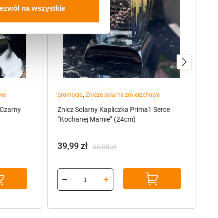
ezwól na wszystkie
,
owe
promocje
Znicze solarne zmierzchowe
Zn
 Czarny
Znicz Solarny Kapliczka Prima1 Serce
Zn
“Kochanej Mamie” (24cm)
“K
39,99
zł
3
44,00
zł
Pierwotna
Aktualna
cena
cena
wynosiła:
wynosi:
44,00 zł.
39,99 zł.