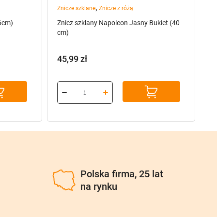
,
Znicze szklane
Znicze z różą
pr
26cm)
Znicz szklany Napoleon Jasny Bukiet (40
S8
cm)
(
45,99
zł
3
P
A
c
c
w
w
32
30
u
Polska firma, 25 lat
na rynku