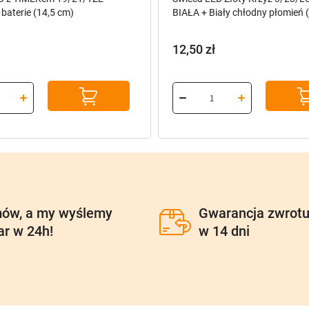
baterie (14,5 cm)
BIAŁA + Biały chłodny płomień 
12,50
zł
ów, a my wyślemy
Gwarancja zwrot
ar w 24h!
w 14 dni