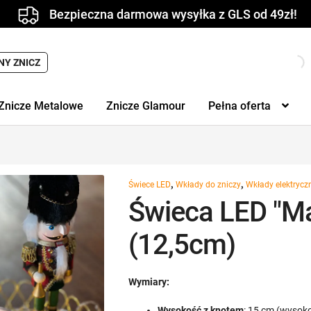
Bezpieczna darmowa wysyłka z GLS od 49zł!
NY ZNICZ
Znicze Metalowe
Znicze Glamour
Pełna oferta
,
,
Świece LED
Wkłady do zniczy
Wkłady elektrycz
Świeca LED "M
(12,5cm)
Wymiary:
Wysokość z knotem
: 15 cm (wysok