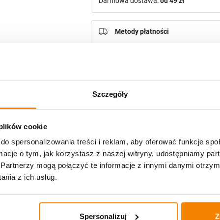
Darmowa dostawa:
od 49 zł
Metody płatności
Szczegóły
Potrzebujesz większą ilość? Zapr
 plików cookie
Opis produktu
do spersonalizowania treści i reklam, aby oferować funkcje sp
ormacje o tym, jak korzystasz z naszej witryny, udostępniamy p
Opinie klientów
Partnerzy mogą połączyć te informacje z innymi danymi otrzym
nia z ich usług.
zniczy
Spersonalizuj
Z