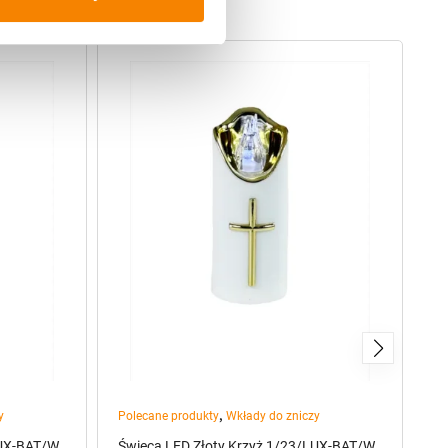
,
y
Polecane produkty
Wkłady do zniczy
Wk
LUX-BAT/W
Świeca LED Złoty Krzyż 1/23/LUX-BAT/W
Ś