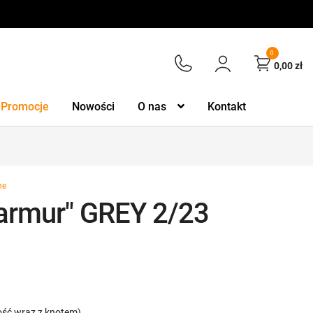
0
0,00
zł
Promocje
Nowości
O nas
Kontakt
ne
armur" GREY 2/23
ość wraz z knotem)