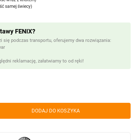
ść samej świecy)
stawy FENIX?
i się podczas transportu, oferujemy dwa rozwiązania:
war
lędni reklamację, załatwiamy to od ręki!
DODAJ DO KOSZYKA