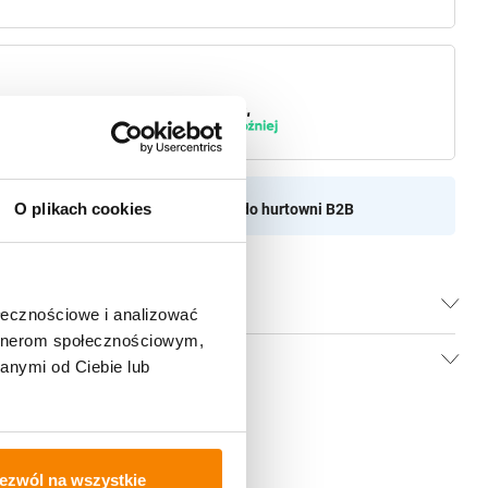
O plikach cookies
aszamy do naszej hurtownii
Przejdź do hurtowni B2B
ołecznościowe i analizować
artnerom społecznościowym,
anymi od Ciebie lub
ezwól na wszystkie