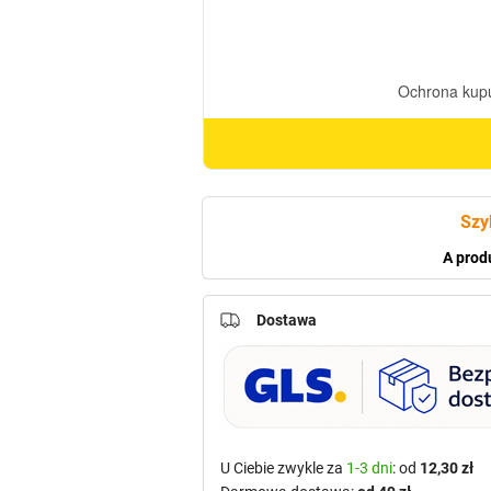
2/23
(12,5cm)
Szy
A prod
Dostawa
U Ciebie zwykle za
1-3 dni
: od
12,30 zł