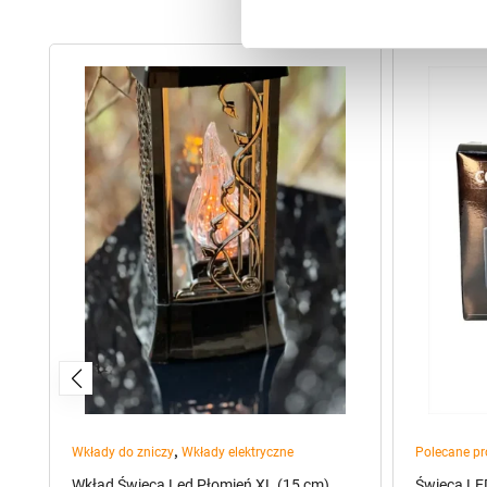
,
Wkłady do zniczy
Wkłady elektryczne
Polecane pr
kt
Wkład Świeca Led Płomień XL (15 cm)
Świeca LE