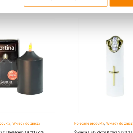
,
,
odukty
Wkłady do zniczy
Polecane produkty
Wkłady do znicz
D z TIMERem 19/21/YZE
Świeca LED Złoty Krzyż 3/23/