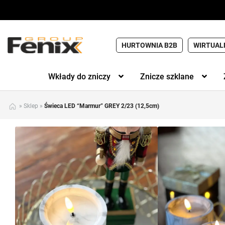
HURTOWNIA B2B
WIRTUAL
Wkłady do zniczy
Znicze szklane
»
Sklep
»
Świeca LED “Marmur” GREY 2/23 (12,5cm)