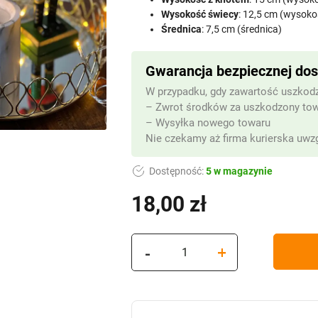
Wysokość świecy
: 12,5 cm (wysoko
Średnica
: 7,5 cm (średnica)
Gwarancja bezpiecznej do
W przypadku, gdy zawartość uszkodz
– Zwrot środków za uszkodzony to
– Wysyłka nowego towaru
Nie czekamy aż firma kurierska uwzg
Dostępność:
5 w magazynie
18,00
zł
ilość
-
+
Świeca
LED
"Marmur"
GREY