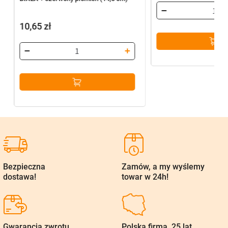
10,65
zł
Bezpieczna
Zamów, a my wyślemy
dostawa!
towar w 24h!
Gwarancja zwrotu
Polska firma, 25 lat