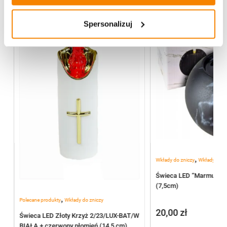
Spersonalizuj
,
Wkłady do zniczy
Wkłady elekt
Świeca LED “Marmur” B
(7,5cm)
,
Polecane produkty
Wkłady do zniczy
20,00
zł
Świeca LED Złoty Krzyż 2/23/LUX-BAT/W
BIAŁA + czerwony płomień (14,5 cm)