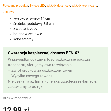
,
,
,
,
Polecane produkty
Świece LED
Wkłady do zniczy
Wkłady elektryczne
Zestawy
wysokość świecy
14 cm
średnica podstawy 8,5 cm
3 x bateria AAA
baterie w zestawie
kolor srebrny
Gwarancja bezpiecznej dostawy FENIX?
W przypadku, gdy zawartość uszkodzi się podczas
transportu, oferujemy dwa rozwiązania:
– Zwrot środków za uszkodzony towar
– Wysyłka nowego towaru
Nie czekamy aż firma kurierska uwzględni reklamację,
załatwiamy to od ręki!
Brak w magazynie
12,99
zł
(z VAT)