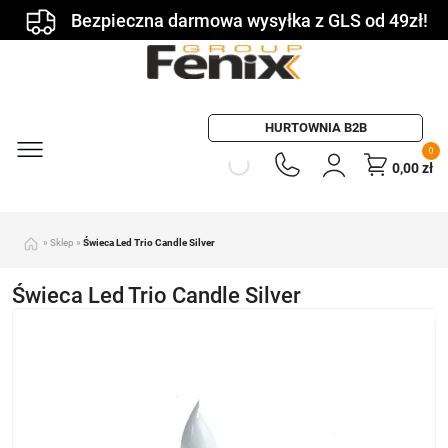
Bezpieczna darmowa wysyłka z GLS od 49zł!
HURTOWNIA B2B
0
0,00
zł
»
Sklep
»
Świeca Led Trio Candle Silver
Świeca Led Trio Candle Silver