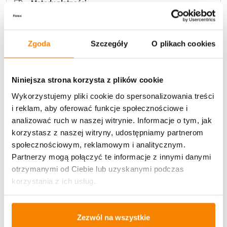
Metody płatności
Zgoda
Szczegóły
O plikach cookies
Niniejsza strona korzysta z plików cookie
Potrzebujesz większą ilość? Zapraszamy do naszej
Wykorzystujemy pliki cookie do spersonalizowania treści
hurtownii
Przejdź do hurtowni B2B
i reklam, aby oferować funkcje społecznościowe i
analizować ruch w naszej witrynie. Informacje o tym, jak
korzystasz z naszej witryny, udostępniamy partnerom
Specyfikacja
społecznościowym, reklamowym i analitycznym.
Partnerzy mogą połączyć te informacje z innymi danymi
otrzymanymi od Ciebie lub uzyskanymi podczas
Opinie klientów
korzystania z ich usług.
Więcej z kategorii Polecane produkty
Zezwól na wszystkie