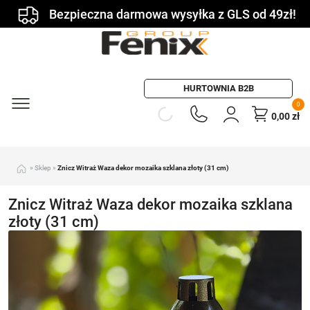
Bezpieczna darmowa wysyłka z GLS od 49zł!
HURTOWNIA B2B
0
0,00
zł
»
Sklep
»
Znicz Witraż Waza dekor mozaika szklana złoty (31 cm)
Znicz Witraż Waza dekor mozaika szklana
złoty (31 cm)