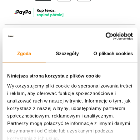
Potrzebujesz większą ilość? Zapraszamy do naszej
hurtownii
Przejdź do hurtowni B2B
Zgoda
Szczegóły
O plikach cookies
Polecamy:
Niniejsza strona korzysta z plików cookie
Świeca Led Tuba lustrzana 3D z bateriami (10 cm)
Wykorzystujemy pliki cookie do spersonalizowania treści
i reklam, aby oferować funkcje społecznościowe i
17,00
zł
analizować ruch w naszej witrynie. Informacje o tym, jak
korzystasz z naszej witryny, udostępniamy partnerom
Dodaj do koszyka
społecznościowym, reklamowym i analitycznym.
Partnerzy mogą połączyć te informacje z innymi danymi
Świeca Led Kopuła lustrzana 3D z bateriami do
otrzymanymi od Ciebie lub uzyskanymi podczas
lampionów/zniczy (12 cm)
korzystania z ich usług.