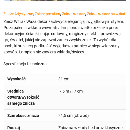
,
,
,
Znicze Artystyczne
Znicze premium
Znicze szklane
Znicze szklane na wkład
Znicz Witraż Waza dekor zachwyca elegancją i wyjątkowym stylem.
Po zapaleniu wkładu wewnątrz lampionu światło przenika przez
dekoracyjne ścianki, dając cudowny, magiczny efekt – prawdziwą
grę świateł, jakiej nie zapewni żaden zwykły znicz. To wybór dla
osób, które chcą podkreślić wyjątkową pamięć w niepowtarzalny
sposób. Lampion nie zawiera wkładu/świecy.
Specyfikacja techniczna
Wysokość
31 cm
Średnica
7,5 m /17 cm
otworu/wysokość
samego znicza
Szerokość znicza
21,5 cm (obwód)
Rodzaj
Znicz na wkłady Led oraz klasyczne