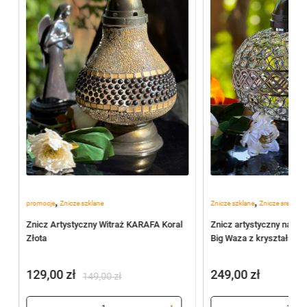
,
,
promocje
Znicze szklane
Znicze szklane
Znicze srebrne
Znicz Artystyczny Witraż KARAFA Koral
Znicz artystyczny na p
Złota
Big Waza z kryształami 
129,00
zł
249,00
zł
149,00
zł
Pierwotna
Aktualna
cena
cena