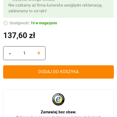
Nie czekamy aż firma kurierska uwzględni reklamację,
załatwiamy to od ręki!
Dostępność:
10 w magazynie
137,60
zł
ilość
-
+
Znicz
Witraż
Waza
DODAJ DO KOSZYKA
dekor
mozaika
szklana
złoty
(31
cm)