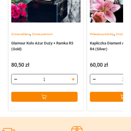
,
,
Znicze szklane
Znicze premium
Polecane produkty
Znicze szkl
Glamour Koło Ażur Duży + Ramka R3
Kapliczka Diament Ażur
(Gold)
R4 (Silver)
80,50
zł
60,00
zł