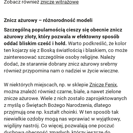
Zobacz również
znicze witrażowe
Znicz ażurowy – różnorodność modeli
Szczególną popularnością cieszy się obecnie znicz
ażurowy złoty, który pozwala w efektowny sposób
oddać bliskim cześć i hołd.
Warto podkreślić, że kolor
ten kojarzy się z Boską światłością i blaskiem, co może
zainteresować szczególnie osoby religijne. Należy
dodać, że starannie dobrany znicz ażurowy srebrny
również przypomina nam o nadziei w życie wieczne.
W niektórych miejscach, np. w sklepie
Znicze Fenix
,
można znaleźć również czarne, białe, a nawet zielone
znicze ażurowe. Wiele z nich zostało zaprojektowanych
z myślą o Świętach Bożego Narodzenia, dlatego
przyjmują one np. kształt choinki. W ten sposób tak
niewielkie ozdoby mogą nas wprawiać w wyjątkowy,
wigilijny nastrój. Co więcej, pozwalają one poczuć
duchową obecność zmarłych, którzy jeszcze do