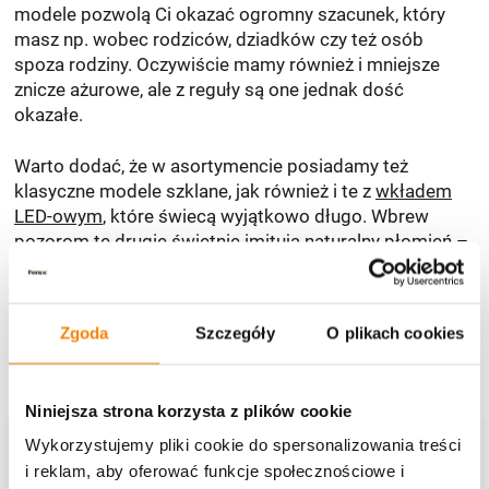
modele pozwolą Ci okazać ogromny szacunek, który
masz np. wobec rodziców, dziadków czy też osób
spoza rodziny. Oczywiście mamy również i mniejsze
znicze ażurowe, ale z reguły są one jednak dość
okazałe.
Warto dodać, że w asortymencie posiadamy też
klasyczne modele szklane, jak również i te z
wkładem
LED-owym
, które świecą wyjątkowo długo. Wbrew
pozorom te drugie świetnie imitują naturalny płomień –
sporo zależy tu jednak od Twoich preferencji
estetycznych. Przejrzyj pełną ofertę naszych zniczy i
wybierz te idealne dla swoich bliskich!
Zgoda
Szczegóły
O plikach cookies
Niniejsza strona korzysta z plików cookie
Dodaj komentarz
Wykorzystujemy pliki cookie do spersonalizowania treści
i reklam, aby oferować funkcje społecznościowe i
Twój adres e-mail nie zostanie opublikowany.
Wymagane pola