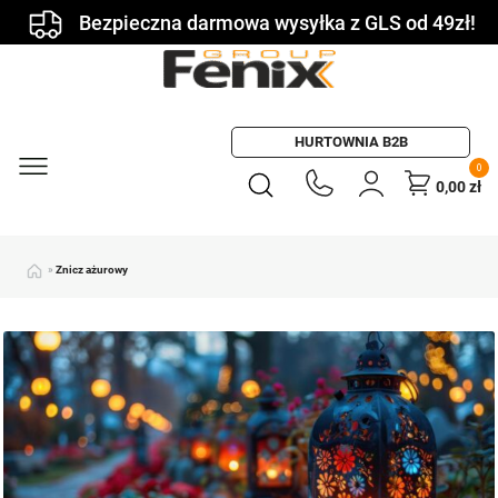
Bezpieczna darmowa wysyłka z GLS od 49zł!
HURTOWNIA B2B
0
0,00
zł
»
Znicz ażurowy