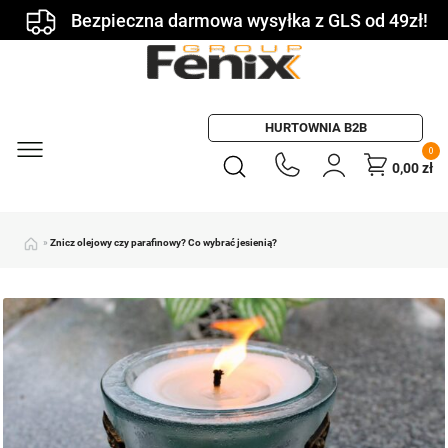
Bezpieczna darmowa wysyłka z GLS od 49zł!
HURTOWNIA B2B
0
0,00
zł
»
Znicz olejowy czy parafinowy? Co wybrać jesienią?