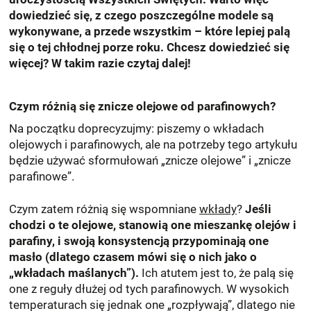
dowiedzieć się, z czego poszczególne modele są
wykonywane, a przede wszystkim – które lepiej palą
się o tej chłodnej porze roku. Chcesz dowiedzieć się
więcej? W takim razie czytaj dalej!
Czym różnią się znicze olejowe od parafinowych?
Na początku doprecyzujmy: piszemy o wkładach
olejowych i parafinowych, ale na potrzeby tego artykułu
będzie używać sformułowań „znicze olejowe” i „znicze
parafinowe”.
Czym zatem różnią się wspomniane
wkłady
?
Jeśli
chodzi o te olejowe, stanowią one mieszankę olejów i
parafiny, i swoją konsystencją przypominają one
masło (dlatego czasem mówi się o nich jako o
„wkładach maślanych”).
Ich atutem jest to, że palą się
one z reguły dłużej od tych parafinowych. W wysokich
temperaturach się jednak one „rozpływają”, dlatego nie