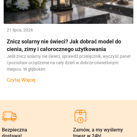
21 lipca, 2026
Znicz solarny nie świeci? Jak dobrać model do
cienia, zimy i całorocznego użytkowania
Jeśli znicz solarny nie świeci, sprawdź przełącznik, wyczyść panel
i pozostaw urządzenie na cały dzień w dobrze oświetlonym
miejscu. W głębokim
Czytaj Więcej
Bezpieczna
Zamów, a my wyślemy
dostawa!
towar w 24h!