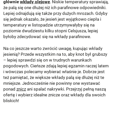
głównie
wkłady olejowe
. Niskie temperatury sprawiają,
że palą się one dłużej niż ich parafinowe odpowiedniki.
Lepiej odnajdują się także przy dużych mrozach. Gdyby
się jednak okazało, że jesień jest wyjątkowo ciepła i
temperatury w listopadzie utrzymywałyby się na
poziomie dwudziestu kilku stopni Celsjusza, lepiej
byłoby zdecydować się na wkłady parafinowe.
Na co jeszcze warto zwrócić uwagę, kupując wkłady
jesienią? Przede wszystkim na to, aby knot był grubszy
– lepiej sprawdzi się on w trudnych warunkach
pogodowych. Cieńsze zdają lepiej egzamin raczej latem
i wówczas polecamy wybierać właśnie je. Dobrze jest
też pamiętać, że większe wkłady palą się dłużej niż te
mniejsze. Jednocześnie nie powinny one wystawać
ponad
znicz
ani spalać nakrywki. Przejrzyj pełną naszą
ofertę i wybierz idealne znicze oraz wkłady dla swoich
bliskich!