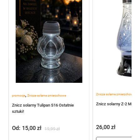
,
,
Znicze solarne zmierzchowe
Zn
promocje
Znicze solarne zmierzchowe
Znicz solarny Z-2 Mal Gr
Znicz solarny Tulipan S16 Ostatnie
sztuki!
26,00
zł
Od:
15,00
zł
19,99
zł