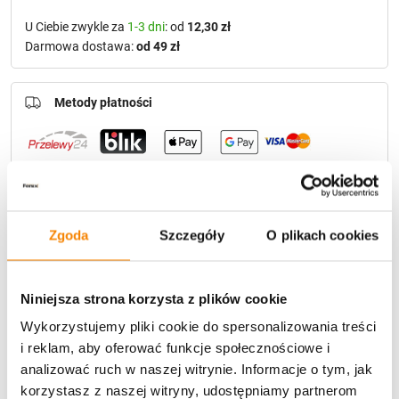
U Ciebie zwykle za
1-3 dni
: od
12,30 zł
Darmowa dostawa:
od 49 zł
Metody płatności
Zgoda
Szczegóły
O plikach cookies
Potrzebujesz większą ilość? Zapraszamy do naszej
hurtownii
Przejdź do hurtowni B2B
Niniejsza strona korzysta z plików cookie
Wykorzystujemy pliki cookie do spersonalizowania treści
Polecamy:
i reklam, aby oferować funkcje społecznościowe i
analizować ruch w naszej witrynie. Informacje o tym, jak
Znicz solarny Akryl 3D tuba złota (czerwona róża)
korzystasz z naszej witryny, udostępniamy partnerom