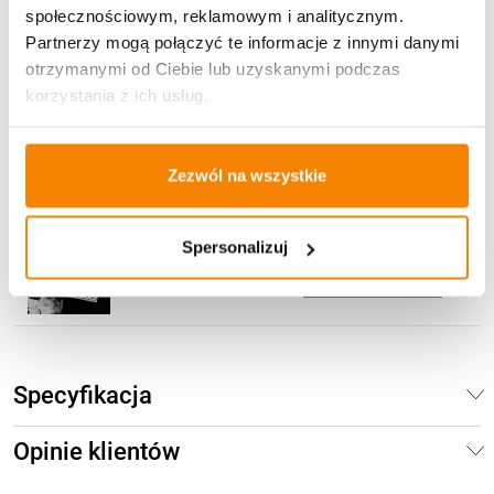
społecznościowym, reklamowym i analitycznym.
149,00
zł
Partnerzy mogą połączyć te informacje z innymi danymi
otrzymanymi od Ciebie lub uzyskanymi podczas
Brak
korzystania z ich usług.
Znicz solarny Akryl 3D tuba Srebrny Wieczny
Zezwól na wszystkie
odpoczynek
149,00
zł
Spersonalizuj
Dodaj do koszyka
Specyfikacja
Opinie klientów