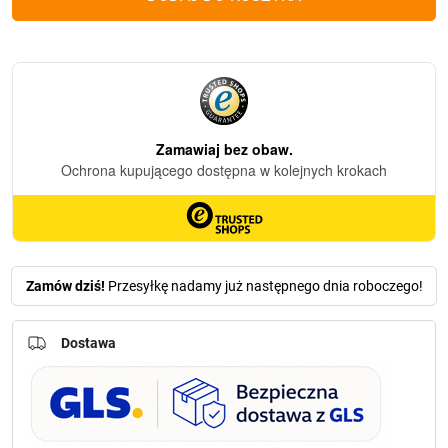
3D
tuba
Srebrny
Wieczny
odpoczynek
Zamów dziś!
Przesyłkę nadamy już następnego dnia roboczego!
Dostawa