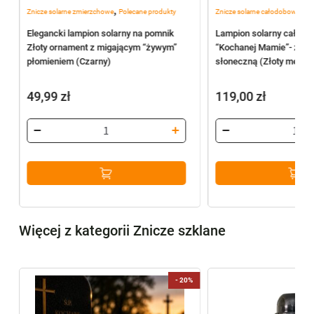
,
,
Znicze solarne zmierzchowe
Polecane produkty
Znicze solarne całodobowe
Zn
Elegancki lampion solarny na pomnik
Lampion solarny całodo
Złoty ornament z migającym “żywym”
“Kochanej Mamie”- zasil
płomieniem (Czarny)
słoneczną (Złoty metali
49,99
zł
119,00
zł
Więcej z kategorii Znicze szklane
-
20%