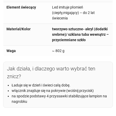
Element świecący
Led imituje płomień
(ciepły,migający) – do 2 lat
świecenia
Materiał/Kolor
tworzywo sztuczne- akryl (dodatki
srebrne)/ szklana tuba wewnątrz –
przyciemniane szkło
Waga
~ 802 g
Jak działa, i dlaczego warto wybrać ten
znicz?
Ładuje się w dzień i świeci całą dobę.
włącznik znajduje się na pokrywie (wciśnij przycisk)
na spodzie podstawy 4 przyssawki stabilizujące lampion na
nagrobku