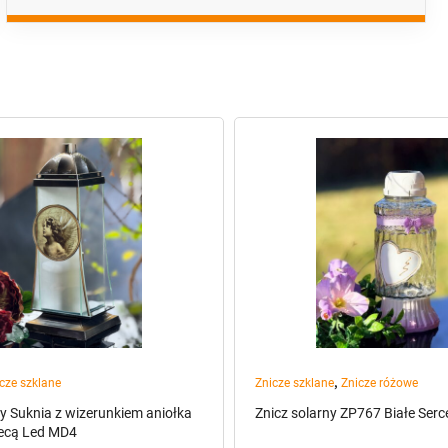
,
cze szklane
Znicze szklane
Znicze różowe
ny Suknia z wizerunkiem aniołka
Znicz solarny ZP767 Białe Ser
iecą Led MD4