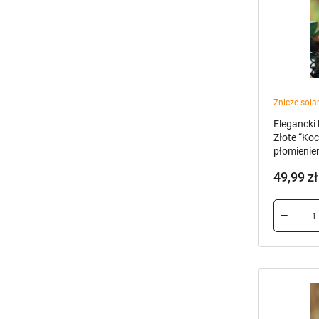
Znicze sol
Elegancki
Złote “Ko
płomienie
49,99
zł