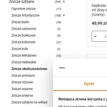
Znicze szklane
+
541
Ogromne znicze
17
+
Znicze Artystyczne
108
Znicze białe
30
Znicze czerwone
3
Znicze fioletowe
4
Znicze kolorowe
27
Znicze kule
2
Znicze Metalowe
55
Znicze niebieskie
6
+
Znicze okolicznościowe
153
+
Znicze premium
107
Znicze różowe
1
Zgoda
Znicze sol
+
Znicze solarne
317
Elegancki
Znicze srebrne
24
Złoty nap
Niniejsza strona korzysta z
płomienie
Znicze szklane na wkład
117
Wykorzystujemy pliki cookie 