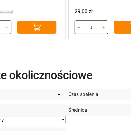
29,00
zł
83,99
zł
a
ze okolicznościowe
Cena