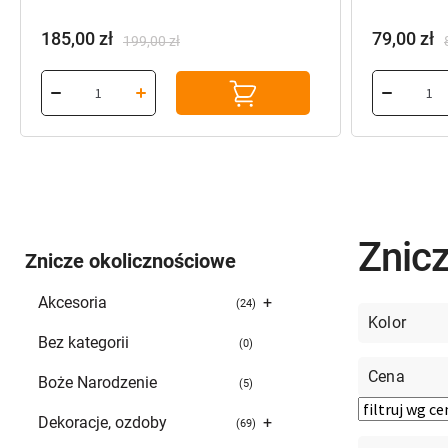
185,00
zł
79,00
zł
199,00
zł
Pierwotna
Aktualna
Pierwotn
Aktualna
cena
cena
cena
cena
wynosiła:
wynosi:
wynosiła:
wynosi:
199,00 zł.
185,00 zł.
83,99 zł.
79,00 zł.
Znic
Znicze okolicznościowe
Akcesoria
+
24
Kolor
Bez kategorii
0
Boże Narodzenie
5
Dekoracje, ozdoby
+
69