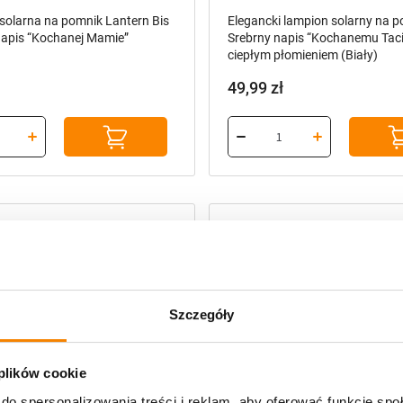
Szczegóły
,
,
arne zmierzchowe
Polecane produkty
Znicze solarne zmierzchowe
Poleca
 lampion solarny na pomnik
Elegancki lampion solarny na 
is “Kochanemu Tacie” z ciepłym
Złoty napis “Kochanej Mamie” z
 plików cookie
m (Biały)
migającym płomieniem (Biały)
do spersonalizowania treści i reklam, aby oferować funkcje sp