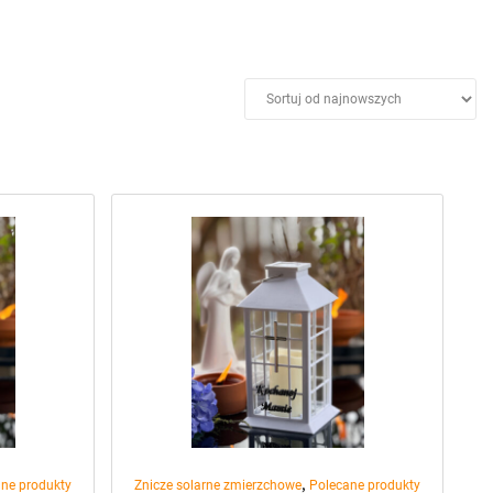
,
ne produkty
Znicze solarne zmierzchowe
Polecane produkty
pomnik
Elegancki lampion solarny na pomnik
e” z
Srebrny napis “Kochanej Mamie” z
ciepłym płomieniem (Biały)
49,99
zł