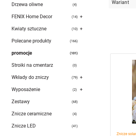
Drzewa oliwne
4
FENIX Home Decor
+
14
Kwiaty sztuczne
+
10
Polecane produkty
166
promocje
101
Stroiki na cmentarz
0
Wkłady do zniczy
+
79
Wyposażenie
+
2
Znicze sol
Zestawy
68
Kapliczka
VO Złoty 
Znicze ceramiczne
(Czarny)
4
49,99
zł
Znicze LED
41