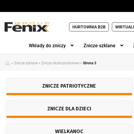
HURTOWNIA B2B
WIRTUAL
Wkłady do zniczy
Znicze szklane
»
Znicze szklane
»
Znicze okolicznościowe
»
Strona 3
ZNICZE PATRIOTYCZNE
ZNICZE DLA DZIECI
WIELKANOC