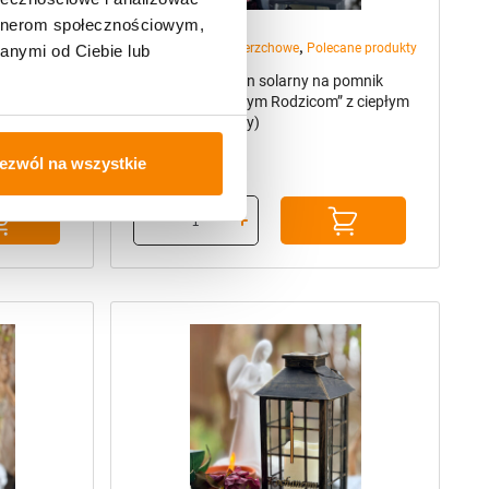
49,99
zł
artnerom społecznościowym,
anymi od Ciebie lub
ezwól na wszystkie
,
ne produkty
Znicze solarne zmierzchowe
Polecane produkty
pomnik
Elegancki lampion solarny na pomnik