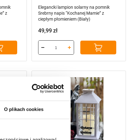
O plikach cookies
,
ne produkty
Znicze solarne zmierzchowe
Polecane produkty
pomnik
Elegancki lampion solarny na pomnik
Srebrne “Kochanym Rodzicom” z ciepłym
płomieniem (Biały)
ołecznościowe i analizować