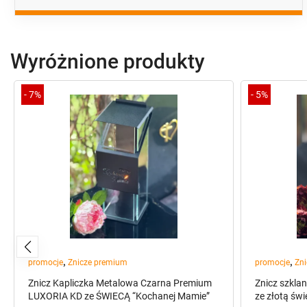
Wyróżnione produkty
-
7%
-
5%
,
,
promocje
Znicze premium
promocje
Zni
Znicz Kapliczka Metalowa Czarna Premium
Znicz szkla
LUXORIA KD ze ŚWIECĄ “Kochanej Mamie”
ze złotą św