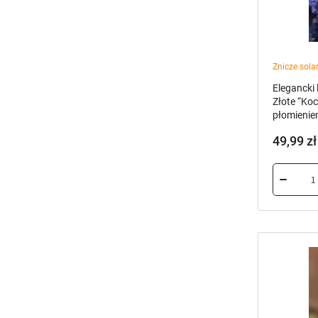
Złote “Ko
płomienie
49,99
zł