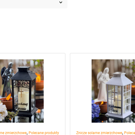
,
,
arne zmierzchowe
Polecane produkty
Znicze solarne zmierzchowe
Poleca
 solarna na pomnik Lantern Bis
Elegancki lampion solarny na 
napis “Kochanej Mamie”
Srebrny napis “Kochanemu Taci
ciepłym płomieniem (Biały)
49,99
zł