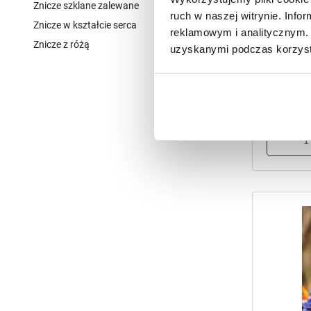
Znicze szklane zalewane
2
49,99
zł
ruch w naszej witrynie. Inf
Znicze w kształcie serca
18
reklamowym i analitycznym. 
Znicze z różą
55
uzyskanymi podczas korzysta
Znicze sol
Elegancki