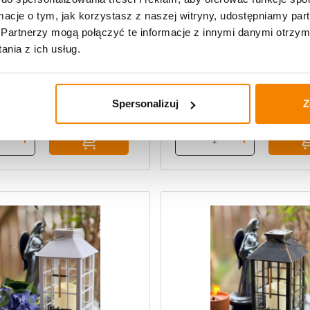
49,99
zł
ormacje o tym, jak korzystasz z naszej witryny, udostępniamy p
Partnerzy mogą połączyć te informacje z innymi danymi otrzym
nia z ich usług.
Spersonalizuj
Z
,
,
arne zmierzchowe
Polecane produkty
Znicze solarne zmierzchowe
Poleca
 lampion solarny na pomnik
Elegancki lampion solarny na 