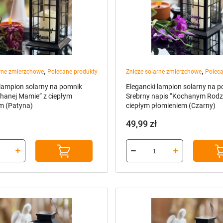
,
,
arne zmierzchowe
Polecane produkty
Znicze solarne zmierzchowe
Poleca
 lampion solarny na pomnik
Elegancki lampion solarny na 
chanej Mamie” z ciepłym
Srebrny napis “Kochanym Rodz
m (Patyna)
ciepłym płomieniem (Czarny)
49,99
zł