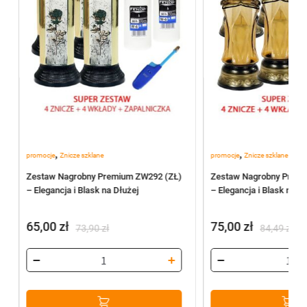
,
,
promocje
Znicze szklane
promocje
Znicze szklane
y
Zestaw Nagrobny Premium ZW292 (ZŁ)
Zestaw Nagrobny Prem
– Elegancja i Blask na Dłużej
– Elegancja i Blask na D
65,00
zł
75,00
zł
73,90
zł
84,49
zł
Pierwotna
Aktualna
Pierwotna
Aktualna
cena
cena
cena
cena
wynosiła:
wynosi:
wynosiła:
wynosi:
73,90 zł.
65,00 zł.
84,49 zł.
75,00 zł.