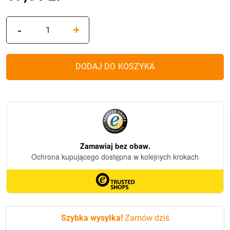
ilość
-
+
ZNICZ
S50
SREBRNY
DODAJ DO KOSZYKA
Szybka wysyłka!
Zamów dziś