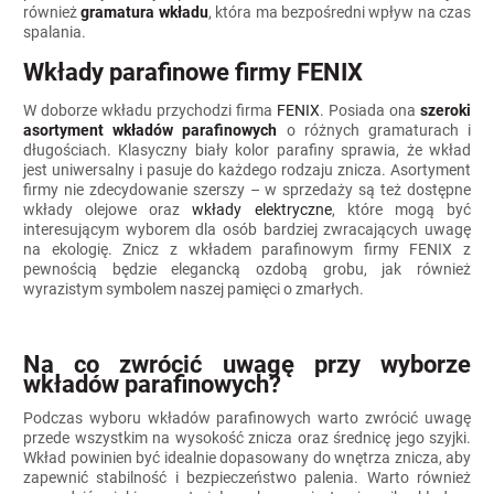
również
gramatura wkładu
, która ma bezpośredni wpływ na czas
spalania.
Wkłady parafinowe firmy FENIX
W doborze wkładu przychodzi firma
FENIX
. Posiada ona
szeroki
asortyment wkładów parafinowych
o różnych gramaturach i
długościach. Klasyczny biały kolor parafiny sprawia, że wkład
jest uniwersalny i pasuje do każdego rodzaju znicza. Asortyment
firmy nie zdecydowanie szerszy – w sprzedaży są też dostępne
wkłady olejowe oraz
wkłady elektryczne
, które mogą być
interesującym wyborem dla osób bardziej zwracających uwagę
na ekologię. Znicz z wkładem parafinowym firmy FENIX z
pewnością będzie elegancką ozdobą grobu, jak również
wyrazistym symbolem naszej pamięci o zmarłych.
Na co zwrócić uwagę przy wyborze
wkładów parafinowych?
Podczas wyboru wkładów parafinowych warto zwrócić uwagę
przede wszystkim na wysokość znicza oraz średnicę jego szyjki.
Wkład powinien być idealnie dopasowany do wnętrza znicza, aby
zapewnić stabilność i bezpieczeństwo palenia. Warto również