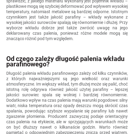
sprawdzić, z jakiego materiału wykonany jest pojemnik wkładu –
plastikowe mogą się szybciej deformować pod wpływem wysokiej
temperatury, natomiast metalowe są bardziej odporne. Istotnym
czynnikiem jest także jakość parafiny – wkłady wykonane z
wysokiej jakości surowców spalają się równomiernie i dłużej. Przy
wyborze wkładu dobrze jest także zwrócić uwagę na jego
deklarowany czas palenia, ponieważ różne modele mogą się
znacząco różnić pod tym względem.
Od czego zależy długość palenia wkładu
parafinowego?
Długość palenia wkładu parafinowego zależy od kilku czynników,
z których najważniejszymi są jego wielkość oraz warunki
atmosferyczne. Im większy wkład, tym dłużej może się palić, choć
istotną rolę odgrywa również jakość użytej parafiny – lepszej
jakości surowiec spala się wolniej i bardziej równomiernie.
Dodatkowo wpływ na czas palenia mają warunki pogodowe: silny
wiatr, niska temperatura oraz opady deszczu mogą skrócić czas
spalania, powodując szybsze wypalanie się parafiny lub nawet
zgaszenie płomienia. Producent zazwyczaj podaje orientacyjny
czas palenia na etykiecie, ale w sprzyjających warunkach może
on być dłuższy nawet o kilkanaście godzin. Warto również
pamiętać o odpowiednim zabezpieczeniu znicza przed wiatrem,