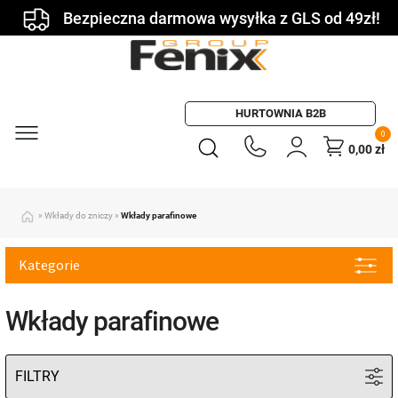
Bezpieczna darmowa wysyłka z GLS od 49zł!
HURTOWNIA B2B
0
0,00
zł
»
Wkłady do zniczy
»
Wkłady parafinowe
Kategorie
Wkłady parafinowe