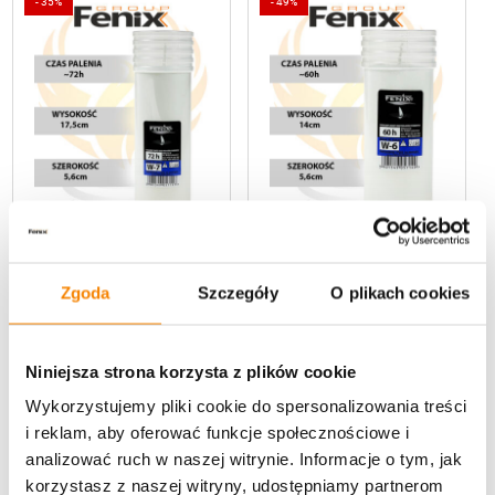
-
35%
-
49%
,
,
promocje
Wkłady do zniczy
promocje
Wkłady do zniczy
Zgoda
Szczegóły
O plikach cookies
Wkład parafinowy W7 (72h)
Wkład parafinowy W6 (60h)
Niniejsza strona korzysta z plików cookie
3,63
zł
2,53
zł
5,62
zł
5,00
zł
Wykorzystujemy pliki cookie do spersonalizowania treści
Pierwotna
Aktualna
Pierwotna
Aktualna
i reklam, aby oferować funkcje społecznościowe i
cena
cena
cena
cena
wynosiła:
wynosi:
wynosiła:
wynosi:
analizować ruch w naszej witrynie. Informacje o tym, jak
5,62 zł.
3,63 zł.
5,00 zł.
2,53 zł.
korzystasz z naszej witryny, udostępniamy partnerom