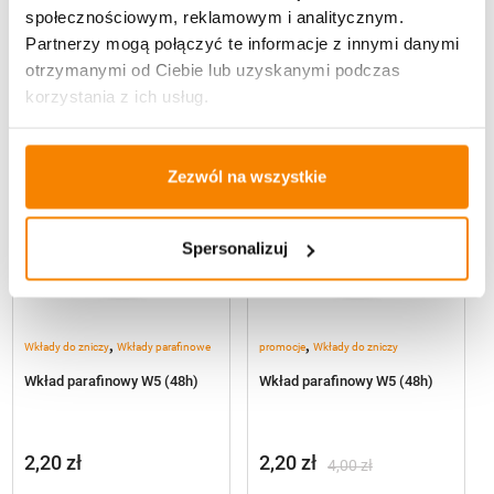
społecznościowym, reklamowym i analitycznym.
Partnerzy mogą połączyć te informacje z innymi danymi
otrzymanymi od Ciebie lub uzyskanymi podczas
-
44%
korzystania z ich usług.
Zezwól na wszystkie
Spersonalizuj
,
,
Wkłady do zniczy
Wkłady parafinowe
promocje
Wkłady do zniczy
Wkład parafinowy W5 (48h)
Wkład parafinowy W5 (48h)
2,20
zł
2,20
zł
4,00
zł
Pierwotna
Aktualna