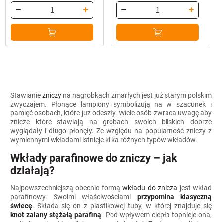
cena
cena
wynosiła:
wynosi:
4,00 zł.
2,20 zł.
Stawianie
zniczy
na nagrobkach zmarłych jest już starym polskim
zwyczajem. Płonące lampiony symbolizują na w szacunek i
pamięć osobach, które już odeszły. Wiele osób zwraca uwagę aby
znicze które stawiają na grobach swoich bliskich dobrze
wyglądały i długo płonęły. Ze względu na popularność zniczy z
wymiennymi wkładami istnieje kilka różnych typów wkładów.
Wkłady parafinowe do zniczy – jak
działają?
Najpowszechniejszą obecnie formą
wkładu do znicza
jest wkład
parafinowy. Swoimi właściwościami
przypomina klasyczną
świecę
. Składa się on z plastikowej tuby, w której znajduje się
knot zalany stężałą parafiną
. Pod wpływem ciepła topnieje ona,