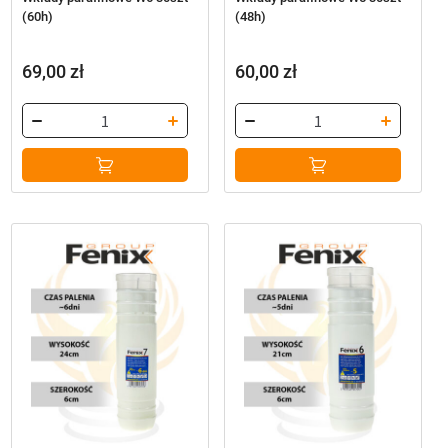
(60h)
(48h)
69,00
zł
60,00
zł