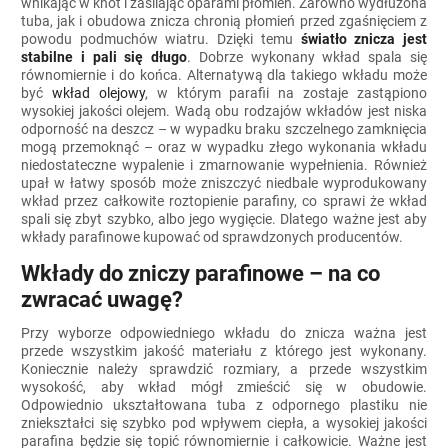
wnikając w knot i zasilając oparami płomień. Zarówno wydłużona
tuba, jak i obudowa znicza chronią płomień przed zgaśnięciem z
powodu podmuchów wiatru. Dzięki temu
światło znicza jest
stabilne i pali się długo
. Dobrze wykonany wkład spala się
równomiernie i do końca. Alternatywą dla takiego wkładu może
być
wkład olejowy
, w którym parafii na zostaje zastąpiono
wysokiej jakości olejem. Wadą obu rodzajów wkładów jest niska
odporność na deszcz – w wypadku braku szczelnego zamknięcia
mogą przemoknąć – oraz w wypadku złego wykonania wkładu
niedostateczne wypalenie i zmarnowanie wypełnienia. Również
upał w łatwy sposób może zniszczyć niedbale wyprodukowany
wkład przez całkowite roztopienie parafiny, co sprawi że wkład
spali się zbyt szybko, albo jego wygięcie. Dlatego ważne jest aby
wkłady parafinowe kupować od sprawdzonych producentów.
Wkłady do zniczy parafinowe – na co
zwracać uwagę?
Przy wyborze odpowiedniego wkładu do znicza ważna jest
przede wszystkim jakość materiału z którego jest wykonany.
Koniecznie należy sprawdzić rozmiary, a przede wszystkim
wysokość, aby wkład mógł zmieścić się w obudowie.
Odpowiednio ukształtowana tuba z odpornego plastiku nie
zniekształci się szybko pod wpływem ciepła, a wysokiej jakości
parafina będzie się topić równomiernie i całkowicie. Ważne jest