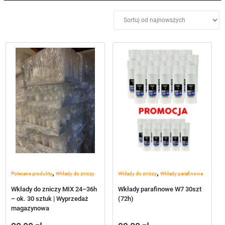
Czas spalenia
+
Wysokość cm
+
Cena
Średnica
+
Materiał
+
,
,
Polecane produkty
Wkłady do zniczy
Wkłady do zniczy
Wkłady parafinowe
Wkłady do zniczy MIX 24–36h
Wkłady parafinowe W7 30szt
– ok. 30 sztuk | Wyprzedaż
(72h)
magazynowa