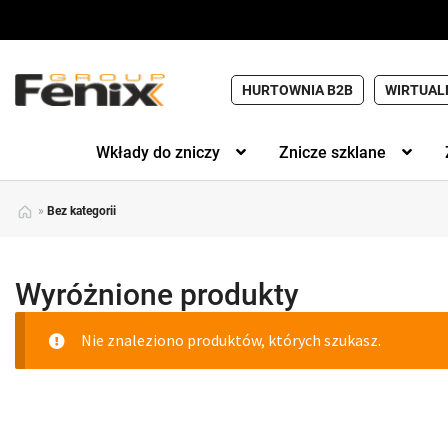
HURTOWNIA B2B
WIRTUAL
Wkłady do zniczy
Znicze szklane
»
Bez kategorii
Wyróżnione produkty
Nie znaleziono produktów, których szukasz.