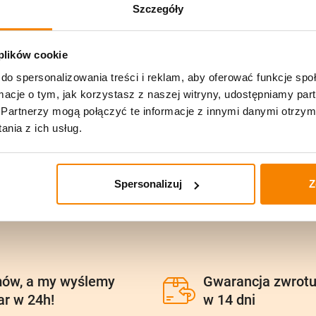
Szczegóły
 plików cookie
do spersonalizowania treści i reklam, aby oferować funkcje sp
ormacje o tym, jak korzystasz z naszej witryny, udostępniamy p
Partnerzy mogą połączyć te informacje z innymi danymi otrzym
nia z ich usług.
Spersonalizuj
Z
ów, a my wyślemy
Gwarancja zwrot
ar w 24h!
w 14 dni