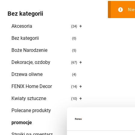
Nie
Bez kategorii
Akcesoria
+
24
Bez kategorii
0
Boże Narodzenie
5
Dekoracje, ozdoby
+
67
Drzewa oliwne
4
FENIX Home Decor
+
14
Kwiaty sztuczne
+
10
Polecane produkty
160
promocje
102
Stroiki na cmentarz
0