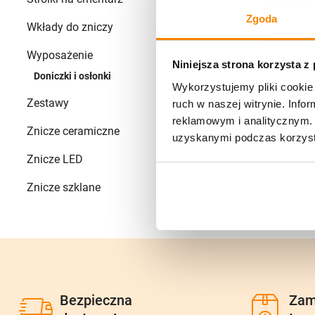
Zgoda
Wkłady do zniczy
+
78
Wyposażenie
+
2
Niniejsza strona korzysta z
Doniczki i osłonki
0
Wykorzystujemy pliki cookie 
Zestawy
ruch w naszej witrynie. Inf
68
reklamowym i analitycznym. 
Znicze ceramiczne
4
uzyskanymi podczas korzysta
Znicze LED
41
Znicze szklane
+
541
Bezpieczna
Zam