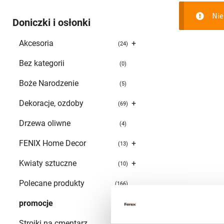
Nie
Doniczki i osłonki
Akcesoria
+
24
Bez kategorii
0
Boże Narodzenie
5
Dekoracje, ozdoby
+
69
Drzewa oliwne
4
FENIX Home Decor
+
13
Kwiaty sztuczne
+
10
Polecane produkty
166
promocje
100
Stroiki na cmentarz
0