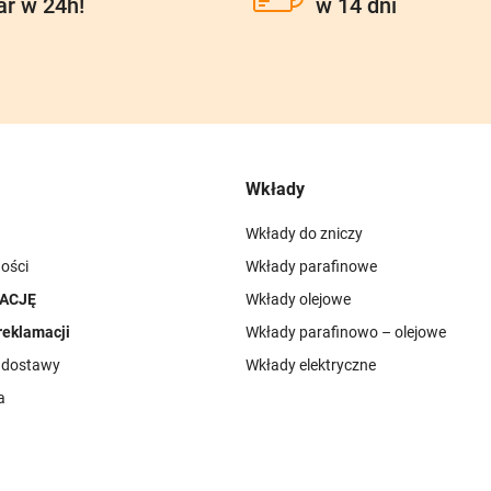
ar w 24h!
w 14 dni
Wkłady
Wkłady do zniczy
ości
Wkłady parafinowe
ACJĘ
Wkłady olejowe
reklamacji
Wkłady parafinowo – olejowe
i dostawy
Wkłady elektryczne
a