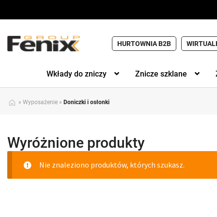
HURTOWNIA B2B
WIRTUAL
Wkłady do zniczy
Znicze szklane
»
Wyposażenie
»
Doniczki i osłonki
Wyróżnione produkty
Nie znaleziono produktów, których szukasz.