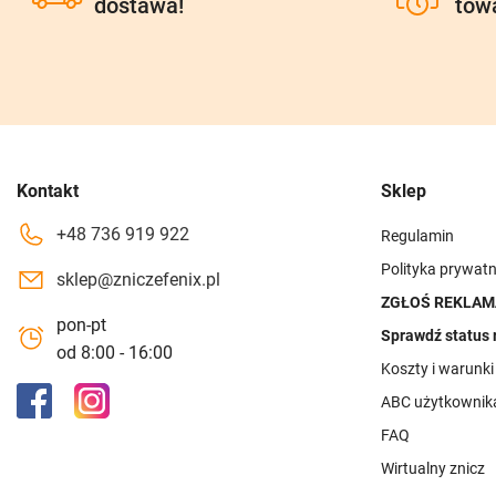
dostawa!
tow
Kontakt
Sklep
+48 736 919 922
Regulamin
Polityka prywatn
sklep@zniczefenix.pl
ZGŁOŚ REKLAM
pon-pt
Sprawdź status 
od 8:00 - 16:00
Koszty i warunk
ABC użytkownik
FAQ
Wirtualny znicz