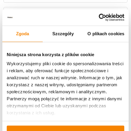
Metody płatności
Zgoda
Szczegóły
O plikach cookies
Niniejsza strona korzysta z plików cookie
Wykorzystujemy pliki cookie do spersonalizowania treści
Potrzebujesz większą ilość? Zapraszamy do naszej
i reklam, aby oferować funkcje społecznościowe i
hurtownii
Przejdź do hurtowni B2B
analizować ruch w naszej witrynie. Informacje o tym, jak
korzystasz z naszej witryny, udostępniamy partnerom
społecznościowym, reklamowym i analitycznym.
Specyfikacja
Partnerzy mogą połączyć te informacje z innymi danymi
otrzymanymi od Ciebie lub uzyskanymi podczas
Opinie klientów
korzystania z ich usług.