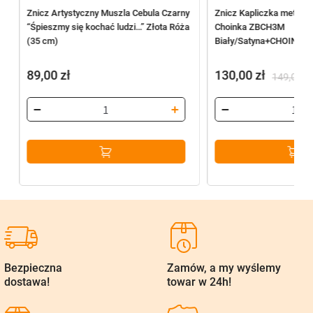
Znicz Artystyczny Muszla Cebula Czarny
Znicz Kapliczka metal
“Śpieszmy się kochać ludzi…” Złota Róża
Choinka ZBCH3M
(35 cm)
Biały/Satyna+CHOINKA
89,00
zł
130,00
zł
149,00
zł
Pierwotna
Aktualna
cena
cena
wynosiła:
wynosi:
149,00 zł.
130,00 zł.
Bezpieczna
Zamów, a my wyślemy
dostawa!
towar w 24h!