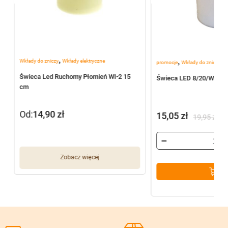
,
,
Wkłady do zniczy
Wkłady elektryczne
promocje
Wkłady do zniczy
Świeca Led Ruchomy Płomień WI-2 15
Świeca LED 8/20/WAX 
cm
Od:
14,90
zł
15,05
zł
19,95
zł
Pierwotna
Aktualna
cena
cena
wynosiła:
wynosi:
Zobacz więcej
19,95 zł.
15,05 zł.