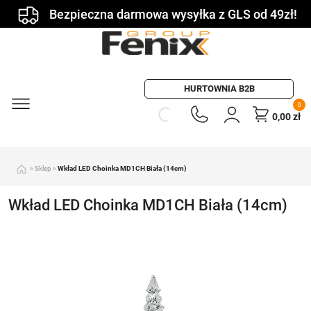
Bezpieczna darmowa wysyłka z GLS od 49zł!
HURTOWNIA B2B
0
0,00
zł
»
Sklep
»
Wkład LED Choinka MD1CH Biała (14cm)
Wkład LED Choinka MD1CH Biała (14cm)