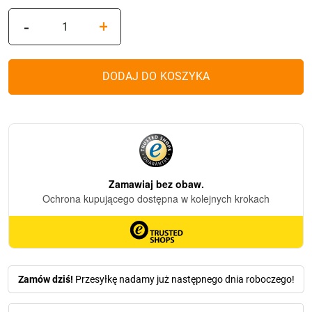
ilość
-
+
Wkład
LED
Choinka
DODAJ DO KOSZYKA
MD1CH
Biała
(14cm)
Zamów dziś!
Przesyłkę nadamy już następnego dnia roboczego!