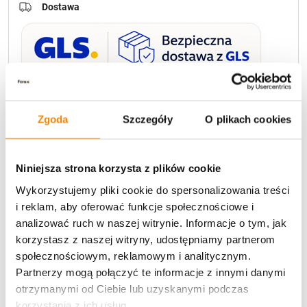
Dostawa
U Ciebie zwykle za
1-3 dni
: od
12,30 zł
Darmowa dostawa:
od 49 zł
Zgoda
Szczegóły
O plikach cookies
Metody płatności
Niniejsza strona korzysta z plików cookie
Wykorzystujemy pliki cookie do spersonalizowania treści
i reklam, aby oferować funkcje społecznościowe i
analizować ruch w naszej witrynie. Informacje o tym, jak
korzystasz z naszej witryny, udostępniamy partnerom
społecznościowym, reklamowym i analitycznym.
Partnerzy mogą połączyć te informacje z innymi danymi
Potrzebujesz większą ilość? Zapraszamy do naszej
otrzymanymi od Ciebie lub uzyskanymi podczas
hurtownii
Przejdź do hurtowni B2B
korzystania z ich usług.