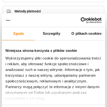
Darmowa dostawa:
od 49 zł
Metody płatności
Zgoda
Szczegóły
O plikach cookies
Niniejsza strona korzysta z plików cookie
Wykorzystujemy pliki cookie do spersonalizowania treści
Potrzebujesz większą ilość? Zapraszamy do naszej
i reklam, aby oferować funkcje społecznościowe i
hurtownii
Przejdź do hurtowni B2B
analizować ruch w naszej witrynie. Informacje o tym, jak
korzystasz z naszej witryny, udostępniamy partnerom
społecznościowym, reklamowym i analitycznym.
Opis produktu
Partnerzy mogą połączyć te informacje z innymi danymi
otrzymanymi od Ciebie lub uzyskanymi podczas
korzystania z ich usług.
Specyfikacja