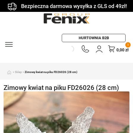
Bezpieczna darmowa wysyłka z GLS od 49zł!
HURTOWNIA B2B
0
0,00
zł
»
Sklep
»
Zimowy kwiat na piku FD26026 (28 cm)
Zimowy kwiat na piku FD26026 (28 cm)