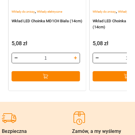
,
,
Wkłady do zniczy
Wkłady elektryczne
Wkłady do zniczy
Wkłady elekt
Wkład LED Choinka MD1CH Biała (14cm)
Wkład LED Choinka MD1
(14cm)
5,08
zł
5,08
zł